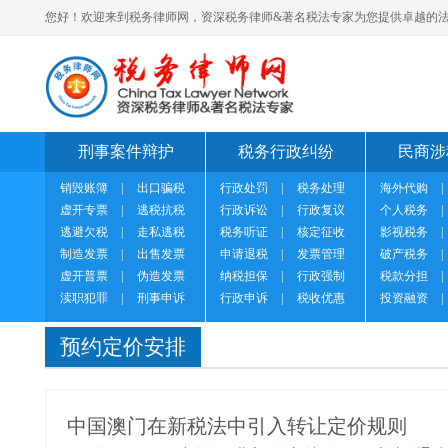
您好！欢迎来到税务律师网，资深税务律师&著名税法专家为您提供卓越的法
刑事案件辩护
税务行政纠纷
民商涉
销毁账簿
|
出口骗税
行政处罚
|
税务处理
海外代购
|
虚开专票
|
逃税抗税
行政诉讼
|
行政复议
个人税务
|
逃避欠税
|
走私逃税
税务听证
|
核定征收
影视税务
|
制造发票
|
出售发票
申请退税
|
发票管理
破产税务
|
虚开普票
|
伪造发票
纳税担保
|
行政强制
税款分担
|
渎职犯罪
|
刑事申诉
行政申诉
|
税收优惠
投资融资
|
预约定价安排
中国澳门在新税法中引入转让定价规则