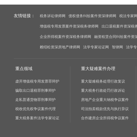
友情链接：
税务诉讼律师网
债权债务纠纷案件资深律师网
税法专家
增值税专用发票案件资深税务律师网
出口退税案件资深税
企业所得税案件资深税务律师网
融资租赁合同纠纷案件资
赖绍松资深房地产律师网
法学专家论证网
智律网
法学专
重点领域
重大疑难案件办理
虚开增值税专用发票罪辩护
重大疑难税务处理行政复议
骗取出口退税罪刑事辩护
重大税务行政处罚行政诉讼
走私普通货物罪刑事辩护
房地产企业重大纳税争议案件
税收优先权争议案件代理
司法拍卖税款优先与执行异议
重大税务案件法学专家论证
合作建房企业所得税争议案件