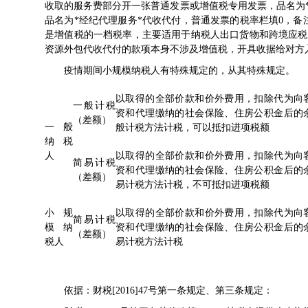
收取的服务费部分开一张普通发票或增值税专用发票，品名为
品名为*经纪代理服务*代收代付，普通发票的税率栏填0，
是增值税的一档税率，主要适用于纳税人出口货物和跨境应税
资源外包代收代付的款项本身不涉及增值税，开具收据给对方
疫情期间小规模纳税人有特殊规定的，从其特殊规定。
以取得的全部价款和价外费用，扣除代为向
一般计税
资和代理缴纳的社会保险、住房公积金后的
（差额）
一般
般计税方法计税，可以抵扣进项税额
纳税
人
以取得的全部价款和价外费用，扣除代为向
简易计税
资和代理缴纳的社会保险、住房公积金后的
（差额）
易计税方法计税，不可抵扣进项税额
小规
以取得的全部价款和价外费用，扣除代为向
简易计税
模纳
资和代理缴纳的社会保险、住房公积金后的
（差额）
税人
易计税方法计税
依据：
财税[2016]47号
第一条规定、第三条规定：