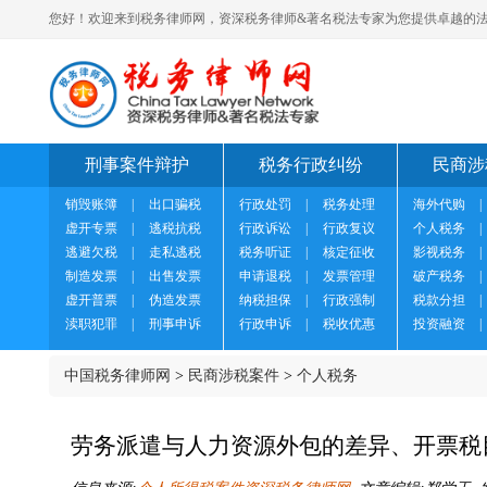
您好！欢迎来到税务律师网，资深税务律师&著名税法专家为您提供卓越的法
刑事案件辩护
税务行政纠纷
民商涉
销毁账簿
|
出口骗税
行政处罚
|
税务处理
海外代购
|
虚开专票
|
逃税抗税
行政诉讼
|
行政复议
个人税务
|
逃避欠税
|
走私逃税
税务听证
|
核定征收
影视税务
|
制造发票
|
出售发票
申请退税
|
发票管理
破产税务
|
虚开普票
|
伪造发票
纳税担保
|
行政强制
税款分担
|
渎职犯罪
|
刑事申诉
行政申诉
|
税收优惠
投资融资
|
中国税务律师网
>
民商涉税案件
>
个人税务
劳务派遣与人力资源外包的差异、开票税