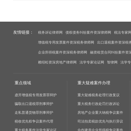
友情链接：
税务诉讼律师网
债权债务纠纷案件资深律师网
税法专家
增值税专用发票案件资深税务律师网
出口退税案件资深税
企业所得税案件资深税务律师网
融资租赁合同纠纷案件资
赖绍松资深房地产律师网
法学专家论证网
智律网
法学专
重点领域
重大疑难案件办理
虚开增值税专用发票罪辩护
重大疑难税务处理行政复议
骗取出口退税罪刑事辩护
重大税务行政处罚行政诉讼
走私普通货物罪刑事辩护
房地产企业重大纳税争议案件
税收优先权争议案件代理
司法拍卖税款优先与执行异议
重大税务案件法学专家论证
合作建房企业所得税争议案件