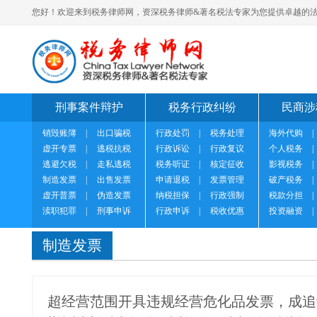
您好！欢迎来到税务律师网，资深税务律师&著名税法专家为您提供卓越的法
刑事案件辩护
税务行政纠纷
民商涉
销毁账簿
|
出口骗税
行政处罚
|
税务处理
海外代购
|
虚开专票
|
逃税抗税
行政诉讼
|
行政复议
个人税务
|
逃避欠税
|
走私逃税
税务听证
|
核定征收
影视税务
|
制造发票
|
出售发票
申请退税
|
发票管理
破产税务
|
虚开普票
|
伪造发票
纳税担保
|
行政强制
税款分担
|
渎职犯罪
|
刑事申诉
行政申诉
|
税收优惠
投资融资
|
制造发票
超经营范围开具违规经营危化品发票，成追