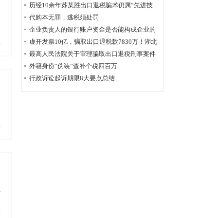
历经10余年苏某胜出口退税骗术仍属“先进技
术”，福州国税稽查局相应的查骗方法仍非常管
代购本无罪，逃税须处罚
用
企业负责人的银行账户资金是否能构成企业的
应税收入？
虚开发票10亿，骗取出口退税款7830万！湖北
多
破获链条式骗税案
最高人民法院关于审理骗取出口退税刑事案件
具体应用法律若干问题的解释辑
外籍身份“伪装”查补个税四百万
行政诉讼起诉期限8大要点总结
多
所
多