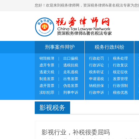
您好！欢迎来到税务律师网，资深税务律师&著名税法专家为您
刑事案件辩护
税务行政纠纷
销毁账簿
|
出口骗税
行政处罚
|
税务处理
虚开专票
|
逃税抗税
行政诉讼
|
行政复议
逃避欠税
|
走私逃税
税务听证
|
核定征收
制造发票
|
出售发票
申请退税
|
发票管理
虚开普票
|
伪造发票
纳税担保
|
行政强制
渎职犯罪
|
刑事申诉
行政申诉
|
税收优惠
影视税务
影视行业，补税很委屈吗