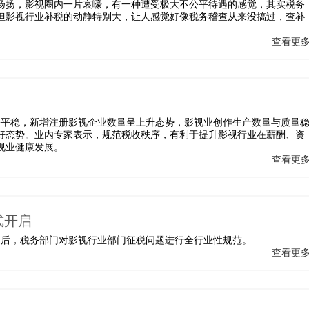
扬扬，影视圈内一片哀嚎，有一种遭受极大不公平待遇的感觉，其实税务
但影视行业补税的动静特别大，让人感觉好像税务稽查从来没搞过，查补
查看更
持平稳，新增注册影视企业数量呈上升态势，影视业创作生产数量与质量
好态势。业内专家表示，规范税收秩序，有利于提升影视行业在薪酬、资
健康发展。...
查看更
式开启
后，税务部门对影视行业部门征税问题进行全行业性规范。...
查看更