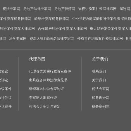
税法专家网
房地产法律专家网
房地产律师网
物权纠纷案件资深律师网
屋连网
案件资深税务律师网
赖绍松资深税务律师网
企业拆迁&房屋征收补偿案件资深律
纠纷案件资深大律师网
合作建房纠纷案件资深大律师网
重大疑难复杂案件资深大
律网
法学专家网
资深大律师&著名法律专家网
侵权责任纠纷案件资深律师网
刑
代理范围
关于我们
政复议
代理各类涉税行政诉讼案件
联系我们
政诉讼
出具税务律师法律意见书
关于我们
争议案件
组织著名法学专家论证
税法专家网
执行异议
专家证人出庭作证
税务诉讼网
争议案件
司法会计审计与鉴定
税务案例网