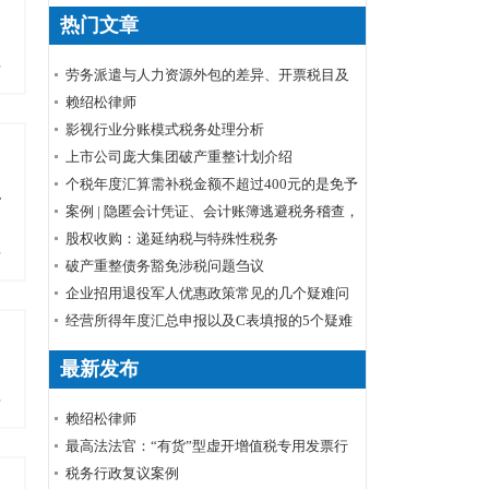
热门文章
多
劳务派遣与人力资源外包的差异、开票税目及
税率
赖绍松律师
影视行业分账模式税务处理分析
上市公司庞大集团破产重整计划介绍
个税年度汇算需补税金额不超过400元的是免予
稳
申报还是免予补缴
案例 | 隐匿会计凭证、会计账簿逃避税务稽查，
小心被判刑！
股权收购：递延纳税与特殊性税务
多
破产重整债务豁免涉税问题刍议
企业招用退役军人优惠政策常见的几个疑难问
题解答
经营所得年度汇总申报以及C表填报的5个疑难
问题
最新发布
多
赖绍松律师
最高法法官：“有货”型虚开增值税专用发票行
为定性
税务行政复议案例