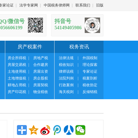
专家论证
|
法学专家网
|
中国税务律师网
|
联系我们
|
旧版
QQ/微信号
抖音号
1056606199
54149405986
房产税案件
税务资讯
房企所得税
|
房地产税
法律法规
|
外国税制
房屋交易税
|
合作建房
税收知识
|
理论探索
土地使用税
|
房屋出资
律师说税
|
专家论证
土地增值税
|
房企股权
法院判例
|
税案剖析
耕地占用税
|
房屋契税
行政案例
|
税收协定
房产印花税
|
物业税收
海关税则
|
反倾销税