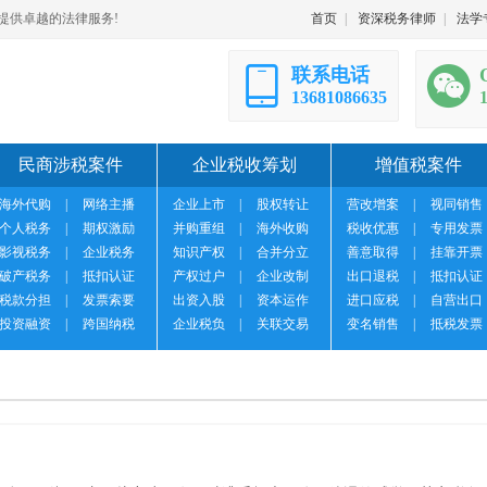
提供卓越的法律服务!
首页
|
资深税务律师
|
法学
联系电话
13681086635
民商涉税案件
企业税收筹划
增值税案件
海外代购
|
网络主播
企业上市
|
股权转让
营改增案
|
视同销售
个人税务
|
期权激励
并购重组
|
海外收购
税收优惠
|
专用发票
影视税务
|
企业税务
知识产权
|
合并分立
善意取得
|
挂靠开票
破产税务
|
抵扣认证
产权过户
|
企业改制
出口退税
|
抵扣认证
税款分担
|
发票索要
出资入股
|
资本运作
进口应税
|
自营出口
投资融资
|
跨国纳税
企业税负
|
关联交易
变名销售
|
抵税发票