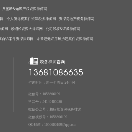
反垄断&知识产权资深律师网
师网
个人所得税案件资深税务律师网
资深房地产税务律师网
律师网
赖绍松资深大律师网
公司股权&证券律师网
事自诉案件资深律师网
未登记无证房屋拆迁案件资深律师网
税务律师咨询
咨询时间：周一至周日 24小时
微信号：1056606199
抖音号：54149405986
微信公众号：赖绍松资深税务律师
微信视频号：1056606199
QQ邮箱：1056606199@qq.com