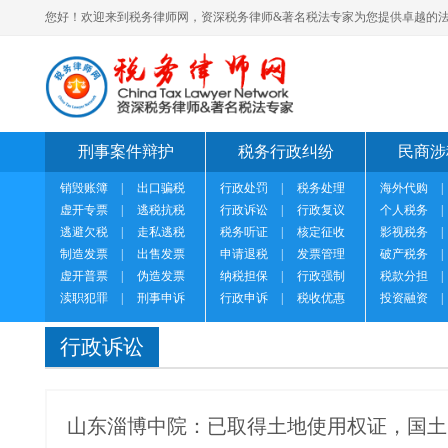
您好！欢迎来到税务律师网，资深税务律师&著名税法专家为您提供卓越的法
刑事案件辩护
税务行政纠纷
民商涉
销毁账簿
|
出口骗税
行政处罚
|
税务处理
海外代购
|
虚开专票
|
逃税抗税
行政诉讼
|
行政复议
个人税务
|
逃避欠税
|
走私逃税
税务听证
|
核定征收
影视税务
|
制造发票
|
出售发票
申请退税
|
发票管理
破产税务
|
虚开普票
|
伪造发票
纳税担保
|
行政强制
税款分担
|
渎职犯罪
|
刑事申诉
行政申诉
|
税收优惠
投资融资
|
行政诉讼
山东淄博中院：已取得土地使用权证，国土