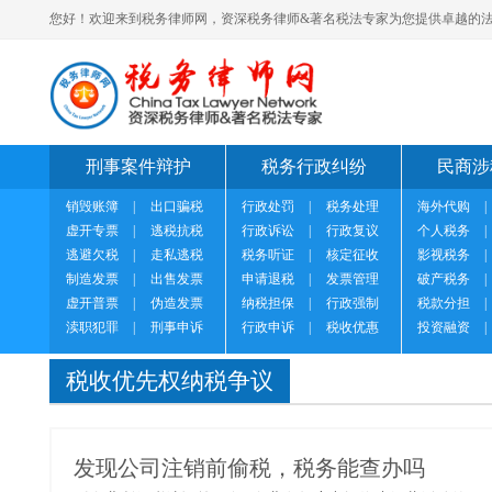
您好！欢迎来到税务律师网，资深税务律师&著名税法专家为您提供卓越的法
刑事案件辩护
税务行政纠纷
民商涉
销毁账簿
|
出口骗税
行政处罚
|
税务处理
海外代购
|
虚开专票
|
逃税抗税
行政诉讼
|
行政复议
个人税务
|
逃避欠税
|
走私逃税
税务听证
|
核定征收
影视税务
|
制造发票
|
出售发票
申请退税
|
发票管理
破产税务
|
虚开普票
|
伪造发票
纳税担保
|
行政强制
税款分担
|
渎职犯罪
|
刑事申诉
行政申诉
|
税收优惠
投资融资
|
税收优先权纳税争议
发现公司注销前偷税，税务能查办吗