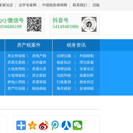
专家论证
|
法学专家网
|
中国税务律师网
|
联系我们
|
旧版
QQ/微信号
抖音号
1056606199
54149405986
房产税案件
税务资讯
房企所得税
|
房地产税
法律法规
|
外国税制
房屋交易税
|
合作建房
税收知识
|
理论探索
土地使用税
|
房屋出资
律师说税
|
专家论证
土地增值税
|
房企股权
法院判例
|
税案剖析
耕地占用税
|
房屋契税
行政案例
|
税收协定
房产印花税
|
物业税收
海关税则
|
反倾销税