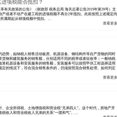
其进项税能否抵扣？
革有关政策的公告》（财政部 税务总局 海关总署公告2019年第39号）文
得不动产或者不动产在建工程的进项税额不再分2年抵扣。此前按照上述规定
所属期起从销项税额中抵扣。...
查看更
的趋势，如纳税人销售活动板房、机器设备、钢结构件等自产货物的同时
算货物和建筑服务的销售额，分别适用不同的税率或者征收率；一般纳税
核算机器设备和安装服务的销售额，安装服务可以按照甲供工程选择适用
规定的情况下，符合混合销售条件的，仍须按照混合销售处理。如何判定
查看更
计、企业所得税、土地增值税和营业税“兄弟四人”。这个时代，房地产开
收入和营业税收入兄弟的关系“一团和气”。...