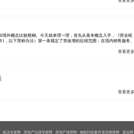
查看更
和境外概念比较模糊。今天就来理一理，首先从基本概念入手，《营业税
号附件1，以下简称办法）第一条规定了营改增的征税范围：在境内销售服务
查看更
题
查看更
税法专家网
房地产法律专家网
房地产律师网
物权纠纷案件资深律师网
屋连网