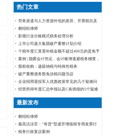
热门文章
多
劳务派遣与人力资源外包的差异、开票税目及
税率
赖绍松律师
影视行业分账模式税务处理分析
上市公司庞大集团破产重整计划介绍
个税年度汇算需补税金额不超过400元的是免予
申报还是免予补缴
案例 | 隐匿会计凭证、会计账簿逃避税务稽查，
多
小心被判刑！
股权收购：递延纳税与特殊性税务
破产重整债务豁免涉税问题刍议
企业招用退役军人优惠政策常见的几个疑难问
题解答
经营所得年度汇总申报以及C表填报的5个疑难
问题
最新发布
多
赖绍松律师
最高法法官：“有货”型虚开增值税专用发票行
为定性
税务行政复议案例