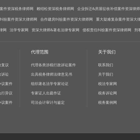
案件资深税务律师网
赖绍松资深税务律师网
企业拆迁&房屋征收补偿案件资深律
纠纷案件资深大律师网
合作建房纠纷案件资深大律师网
重大疑难复杂案件资深大
律网
法学专家网
资深大律师&著名法律专家网
侵权责任纠纷案件资深律师网
刑
代理范围
关于我们
政复议
代理各类涉税行政诉讼案件
联系我们
政诉讼
出具税务律师法律意见书
关于我们
争议案件
组织著名法学专家论证
税法专家网
执行异议
专家证人出庭作证
税务诉讼网
争议案件
司法会计审计与鉴定
税务案例网