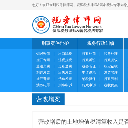
您好！欢迎来到税务律师网，资深税务律师&著名税法专家为您
刑事案件辩护
税务行政纠纷
销毁账簿
|
出口骗税
行政处罚
|
税务处理
虚开专票
|
逃税抗税
行政诉讼
|
行政复议
逃避欠税
|
走私逃税
税务听证
|
核定征收
制造发票
|
出售发票
申请退税
|
发票管理
虚开普票
|
伪造发票
纳税担保
|
行政强制
渎职犯罪
|
刑事申诉
行政申诉
|
税收优惠
营改增案
营改增后的土地增值税清算收入是