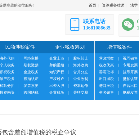
提供卓越的法律服务!
首页
|
资深税务律师
|
法学
联系电话
13681086635
民商涉税案件
企业税收筹划
增值税案件
海外代购
|
网络主播
企业上市
|
股权转让
营改增案
|
视同销售
个人税务
|
期权激励
并购重组
|
海外收购
税收优惠
|
专用发票
影视税务
|
企业税务
知识产权
|
合并分立
善意取得
|
挂靠开票
破产税务
|
抵扣认证
产权过户
|
企业改制
出口退税
|
抵扣认证
税款分担
|
发票索要
出资入股
|
资本运作
进口应税
|
自营出口
投资融资
|
跨国纳税
企业税负
|
关联交易
变名销售
|
抵税发票
否包含差额增值税的税企争议