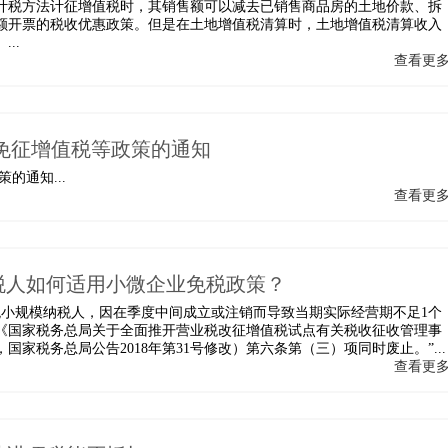
计税方法计征增值税时，其销售额可以减去已销售商品房的土地价款、拆
额开票的税收优惠政策。但是在土地增值税清算时，土地增值税清算收入
..
查看更
免征增值税等政策的通知
的通知...
查看更
税人如何适用小微企业免税政策？
值税小规模纳税人，因在季度中间成立或注销而导致当期实际经营期不足1个
。《国家税务总局关于全面推开营业税改征增值税试点有关税收征收管理事
国家税务总局公告2018年第31号修改）第六条第（三）项同时废止。”...
查看更