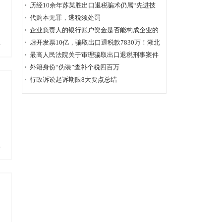
历经10余年苏某胜出口退税骗术仍属“先进技
术”，福州国税稽查局相应的查骗方法仍非常管
代购本无罪，逃税须处罚
尚
用
企业负责人的银行账户资金是否能构成企业的
应税收入？
虚开发票10亿，骗取出口退税款7830万！湖北
多
破获链条式骗税案
最高人民法院关于审理骗取出口退税刑事案件
具体应用法律若干问题的解释辑
外籍身份“伪装”查补个税四百万
行政诉讼起诉期限8大要点总结
多