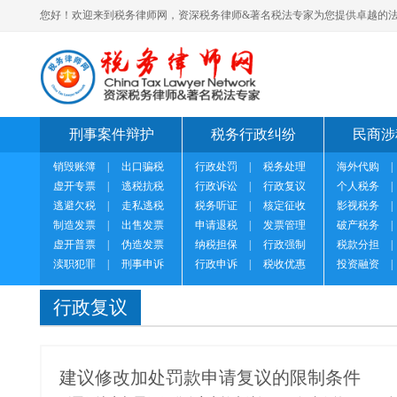
您好！欢迎来到税务律师网，资深税务律师&著名税法专家为您提供卓越的法
刑事案件辩护
税务行政纠纷
民商涉
销毁账簿
|
出口骗税
行政处罚
|
税务处理
海外代购
|
虚开专票
|
逃税抗税
行政诉讼
|
行政复议
个人税务
|
逃避欠税
|
走私逃税
税务听证
|
核定征收
影视税务
|
制造发票
|
出售发票
申请退税
|
发票管理
破产税务
|
虚开普票
|
伪造发票
纳税担保
|
行政强制
税款分担
|
渎职犯罪
|
刑事申诉
行政申诉
|
税收优惠
投资融资
|
行政复议
建议修改加处罚款申请复议的限制条件