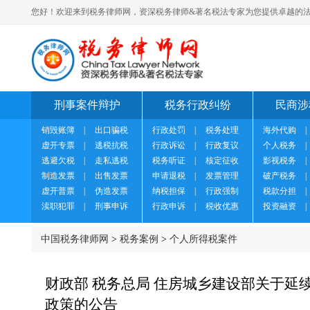
您好！欢迎来到税务律师网，资深税务律师&著名税法专家为您提供卓越的法
刑事案件辩护
税务行政纠纷
民商涉
销毁账簿
|
出口骗税
行政处罚
|
税务处理
海外代购
|
虚开专票
|
逃税抗税
行政诉讼
|
行政复议
个人税务
|
逃避欠税
|
走私逃税
税务听证
|
核定征收
影视税务
|
制造发票
|
出售发票
申请退税
|
发票管理
破产税务
|
虚开普票
|
伪造发票
纳税担保
|
行政强制
税款分担
|
渎职犯罪
|
刑事申诉
行政申诉
|
税收优惠
投资融资
|
中国税务律师网
>
税务案例
>
个人所得税案件
财政部 税务总局 住房城乡建设部关于延
政策的公告