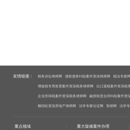
友情链接：
税务诉讼律师网
债权债务纠纷案件资深律师网
税法专家
增值税专用发票案件资深税务律师网
出口退税案件资深税
企业所得税案件资深税务律师网
融资租赁合同纠纷案件资
赖绍松资深房地产律师网
法学专家论证网
智律网
法学专
重点领域
重大疑难案件办理