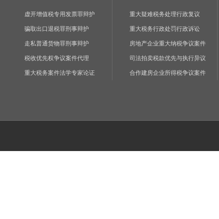
虚开增值税专用发票罪辩护
重大疑难税务处理行政复议
骗取出口退税罪刑事辩护
重大税务行政处罚行政诉讼
走私普通货物罪刑事辩护
房地产企业重大纳税争议案件
税收优先权争议案件代理
司法拍卖税款优先与执行异议
重大税务案件法学专家论证
合作建房企业所得税争议案件