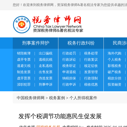
您好！欢迎来到税务律师网，资深税务律师&著名税法专家为您提供卓越的法
刑事案件辩护
税务行政纠纷
民商涉
销毁账簿
|
出口骗税
行政处罚
|
税务处理
海外代购
|
虚开专票
|
逃税抗税
行政诉讼
|
行政复议
个人税务
|
逃避欠税
|
走私逃税
税务听证
|
核定征收
影视税务
|
制造发票
|
出售发票
申请退税
|
发票管理
破产税务
|
虚开普票
|
伪造发票
纳税担保
|
行政强制
税款分担
|
渎职犯罪
|
刑事申诉
行政申诉
|
税收优惠
投资融资
|
中国税务律师网
>
税务案例
>
个人所得税案件
发挥个税调节功能惠民生促发展