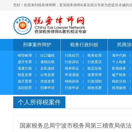
您好！欢迎来到税务律师网，资深税务律师&著名税法专家为您提供卓越的法
刑事案件辩护
税务行政纠纷
民商涉
销毁账簿
|
出口骗税
行政处罚
|
税务处理
海外代购
|
虚开专票
|
逃税抗税
行政诉讼
|
行政复议
个人税务
|
逃避欠税
|
走私逃税
税务听证
|
核定征收
影视税务
|
制造发票
|
出售发票
申请退税
|
发票管理
破产税务
|
虚开普票
|
伪造发票
纳税担保
|
行政强制
税款分担
|
渎职犯罪
|
刑事申诉
行政申诉
|
税收优惠
投资融资
|
个人所得税案件
国家税务总局宁波市税务局第三稽查局依法