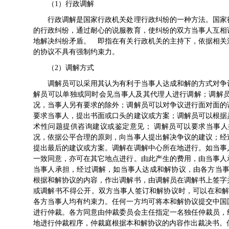
（1）行政调解
行政调解是国家行政机关处理行政纠纷的一种方法。国家行
的行政纠纷，通过耐心的说服教育，使纠纷的双方当事人互相
地解决纠纷矛盾。 即指在有关行政机关的主持下，依据相关
的协议不具有强制约束力。
（2）调解方式
调解员可以采用其认为有利于当事人达成和解的方式对争议
解员可以单独或同时会见当事人及其代理人进行调解；调解
况，当事人另有要求的除外；调解员可以对争议进行面对面的
要求当事人，提出书面或口头的建议或方案；调解员可以根据
术性问题提供咨询建议或鉴定意见； 调解员可以要求当事
况，依据公平合理的原则，向当事人提出解决争议的建议；经
提出最后的建议或方案。调解在调解中心所在地进行。如当事
一致同意，亦可在其它地点进行。由此产生的费用，由当事人
当事人承担，经过调解，如当事人达成和解协议，由各方当事
根据和解协议的内容，作出调解书，由调解员在调解书上签字
或调解书不得公开。双方当事人签订和解协议时，可以在和解
各方当事人均有约束力。任何一方均可将本和解协议提交中国
进行仲裁。各方同意由仲裁委员会主任指定一名独任仲裁员，
地进行仲裁程序，仲裁庭根据本和解协议的内容作出裁决书