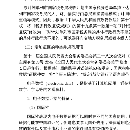
原计划单列市国家税务局税收计划由国家税务总局单独下达，
列市国家税务局的人、财、物实行由总局直接管理模式；计划
重领导模式。因此，根据《中华人民共和国行政复议法》第十
权，将《税务行政复议规则》的第十九条第一款第一项“对计
复议”修改为：“对计划单列市国家税务局的具体行政行为不
的具体行政行为不服的，可以选择向省地方税务局或者本级人
（二）增加证据的种类并规范用语
第十一届全国人民代表大会常务委员会第二十八次会议对《中华
主席令第59号 发布《全国人民代表大会常务委员会关于修
１日起施行。根据修订后的民事诉讼法第63条规定，国家税
数据”证据种类，将“当事人陈述”、“鉴定结论”进行了语言
电子数据（electronic data），是指基于计算机应
数字、字母等的客观资料。
1、电子数据证据的特征：
（1）国际性
国际性表现为电子数据证据可以同时在不同的国家使用，取
证据可能在中国取证的，但是也要拿到国外去用，法律适用也
软的案件以及富士康和比亚迪的案件都具有类似的情况