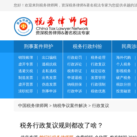
您好！欢迎来到税务律师网，资深税务律师&著名税法专家为您提供卓越的法
刑事案件辩护
税务行政纠纷
民商涉
销毁账簿
|
出口骗税
行政处罚
|
税务处理
海外代购
|
虚开专票
|
逃税抗税
行政诉讼
|
行政复议
个人税务
|
逃避欠税
|
走私逃税
税务听证
|
核定征收
影视税务
|
制造发票
|
出售发票
申请退税
|
发票管理
破产税务
|
虚开普票
|
伪造发票
纳税担保
|
行政强制
税款分担
|
渎职犯罪
|
刑事申诉
行政申诉
|
税收优惠
投资融资
|
中国税务律师网
>
纳税争议案件解决
>
行政复议
税务行政复议规则都改了啥？