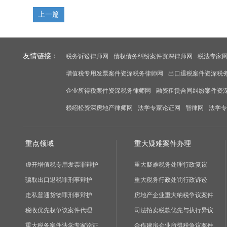
上一篇
友情链接：
税务诉讼律师网
债权债务纠纷案件资深律师网
税法专家
增值税专用发票案件资深税务律师网
出口退税案件资深税
企业所得税案件资深税务律师网
融资租赁合同纠纷案件资
赖绍松资深房地产律师网
法学专家论证网
智律网
法学专
重点领域
重大疑难案件办理
虚开增值税专用发票罪辩护
重大疑难税务处理行政复议
骗取出口退税罪刑事辩护
重大税务行政处罚行政诉讼
走私普通货物罪刑事辩护
房地产企业重大纳税争议案件
税收优先权争议案件代理
司法拍卖税款优先与执行异议
重大税务案件法学专家论证
合作建房企业所得税争议案件