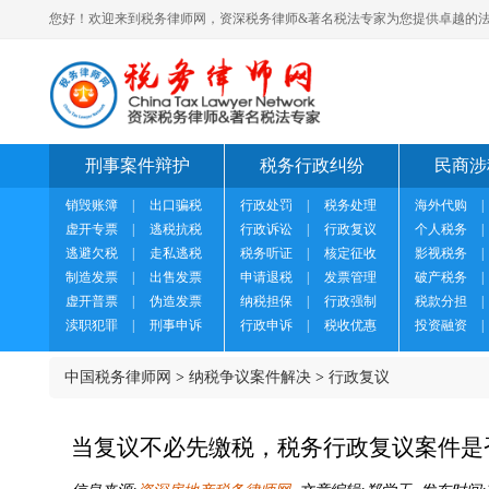
您好！欢迎来到税务律师网，资深税务律师&著名税法专家为您提供卓越的法
刑事案件辩护
税务行政纠纷
民商涉
销毁账簿
|
出口骗税
行政处罚
|
税务处理
海外代购
|
虚开专票
|
逃税抗税
行政诉讼
|
行政复议
个人税务
|
逃避欠税
|
走私逃税
税务听证
|
核定征收
影视税务
|
制造发票
|
出售发票
申请退税
|
发票管理
破产税务
|
虚开普票
|
伪造发票
纳税担保
|
行政强制
税款分担
|
渎职犯罪
|
刑事申诉
行政申诉
|
税收优惠
投资融资
|
中国税务律师网
>
纳税争议案件解决
>
行政复议
当复议不必先缴税，税务行政复议案件是