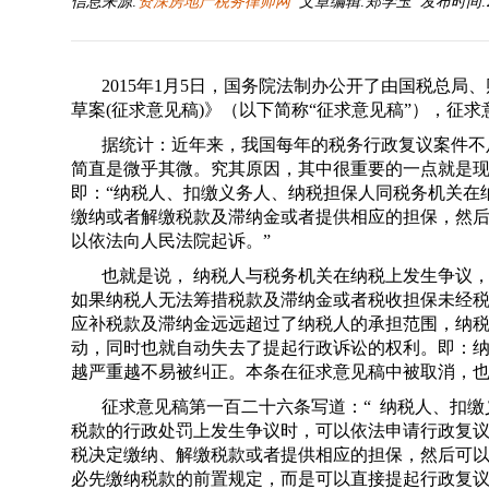
信息来源:
资深房地产税务律师网
文章编辑:郑学玉 发布时间:2020-
2015年1月5日，国务院法制办公开了由国税总局
草案(征求意见稿)
》（以下简称“征求意见稿”），征求
据统计：近年来，我国每年的税务行政复议案件不足
简直是微乎其微。究其原因，其中很重要的一点就是现
即：“纳税人、扣缴义务人、纳税担保人同税务机关在
缴纳或者解缴税款及滞纳金或者提供相应的担保，然
以依法向人民法院起诉。”
也就是说， 纳税人与税务机关在纳税上发生争议，
如果纳税人无法筹措税款及滞纳金或者税收担保未经
应补税款及滞纳金远远超过了纳税人的承担范围，纳
动，同时也就自动失去了提起行政诉讼的权利。即：
越严重越不易被纠正。本条在征求意见稿中被取消，
征求意见稿第一百二十六条写道：“ 纳税人、扣
税款的行政处罚上发生争议时，可以依法申请行政复
税决定缴纳、解缴税款或者提供相应的担保，然后可以
必先缴纳税款的前置规定，而是可以直接提起行政复议