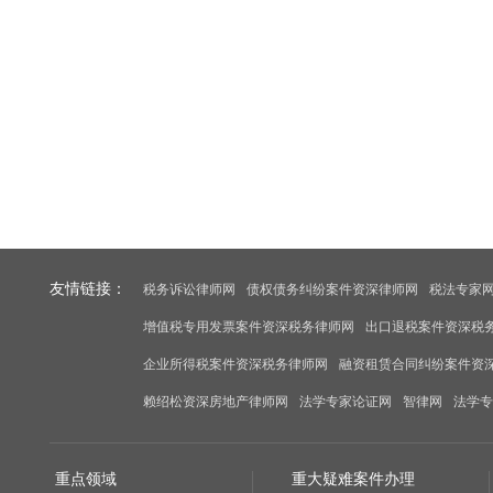
友情链接：
税务诉讼律师网
债权债务纠纷案件资深律师网
税法专家
增值税专用发票案件资深税务律师网
出口退税案件资深税
企业所得税案件资深税务律师网
融资租赁合同纠纷案件资
赖绍松资深房地产律师网
法学专家论证网
智律网
法学专
重点领域
重大疑难案件办理