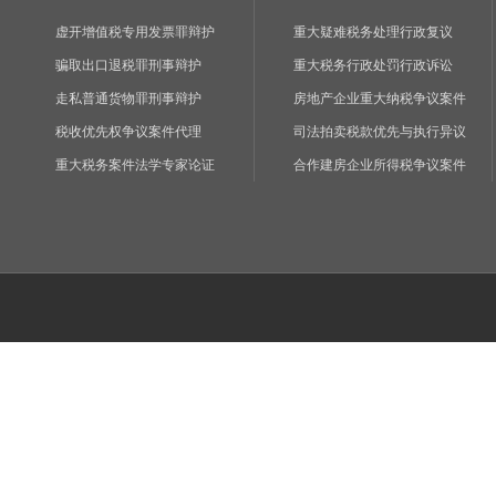
虚开增值税专用发票罪辩护
重大疑难税务处理行政复议
骗取出口退税罪刑事辩护
重大税务行政处罚行政诉讼
走私普通货物罪刑事辩护
房地产企业重大纳税争议案件
税收优先权争议案件代理
司法拍卖税款优先与执行异议
重大税务案件法学专家论证
合作建房企业所得税争议案件