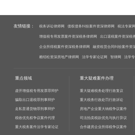
友情链接：
税务诉讼律师网
债权债务纠纷案件资深律师网
税法专家
增值税专用发票案件资深税务律师网
出口退税案件资深税
企业所得税案件资深税务律师网
融资租赁合同纠纷案件资
赖绍松资深房地产律师网
法学专家论证网
智律网
法学专
重点领域
重大疑难案件办理
虚开增值税专用发票罪辩护
重大疑难税务处理行政复议
骗取出口退税罪刑事辩护
重大税务行政处罚行政诉讼
走私普通货物罪刑事辩护
房地产企业重大纳税争议案件
税收优先权争议案件代理
司法拍卖税款优先与执行异议
重大税务案件法学专家论证
合作建房企业所得税争议案件