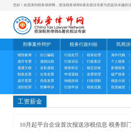
您好！欢迎来到税务律师网，资深税务律师&著名税法专家为您提供卓越的法
刑事案件辩护
税务行政纠纷
民商涉
销毁账簿
|
出口骗税
行政处罚
|
税务处理
海外代购
|
虚开专票
|
逃税抗税
行政诉讼
|
行政复议
个人税务
|
逃避欠税
|
走私逃税
税务听证
|
核定征收
影视税务
|
制造发票
|
出售发票
申请退税
|
发票管理
破产税务
|
虚开普票
|
伪造发票
纳税担保
|
行政强制
税款分担
|
渎职犯罪
|
刑事申诉
行政申诉
|
税收优惠
投资融资
|
工资薪金
10月起平台企业首次报送涉税信息 税务部