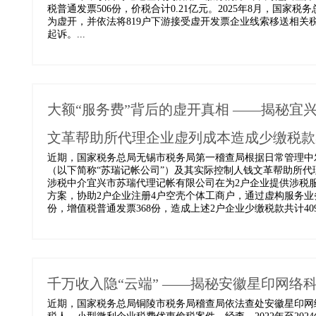
税普通发票506份，价税合计0.21亿元。2025年8月，国
为虚开，并依法将819户下游接受虚开发票企业线索移送相
起诉。...
大额“服务费”背后的虚开真相 ——揭秘
文革帮助所代理企业虚列成本造成少缴税款
近期，国家税务总局无锡市税务局第一稽查局根据日常管理中
（以下简称“苏瑞记帐公司”）及其实际控制人钱文革帮助所代理
涉税中介宜兴市苏瑞代理记帐有限公司在为2户企业提供涉税
方案，协助2户企业注册4户空壳个体工商户，通过虚构服务业
份，增值税普通发票368份，造成上述2户企业少缴税款共计409..
千万收入隐“云端” ——揭秘安徽星印网络
近期，国家税务总局铜陵市税务局稽查局依法查处安徽星印网