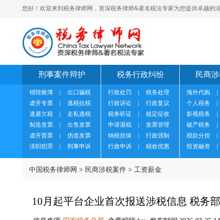
您好！欢迎来到税务律师网，资深税务律师&著名税法专家为您提供卓越的法
刑事案件辩护
税务行政纠纷
民商涉
销毁账簿
|
出口骗税
行政处罚
|
税务处理
海外代购
|
虚开专票
|
逃税抗税
行政诉讼
|
行政复议
个人税务
|
逃避欠税
|
走私逃税
税务听证
|
核定征收
影视税务
|
制造发票
|
出售发票
申请退税
|
发票管理
破产税务
|
虚开普票
|
伪造发票
纳税担保
|
行政强制
税款分担
|
渎职犯罪
|
刑事申诉
行政申诉
|
税收优惠
投资融资
|
中国税务律师网
>
民商涉税案件
>
工资薪金
10月起平台企业首次报送涉税信息 税务