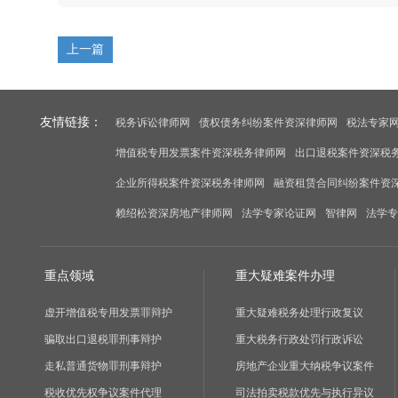
上一篇
友情链接：
税务诉讼律师网
债权债务纠纷案件资深律师网
税法专家
增值税专用发票案件资深税务律师网
出口退税案件资深税
企业所得税案件资深税务律师网
融资租赁合同纠纷案件资
赖绍松资深房地产律师网
法学专家论证网
智律网
法学专
重点领域
重大疑难案件办理
虚开增值税专用发票罪辩护
重大疑难税务处理行政复议
骗取出口退税罪刑事辩护
重大税务行政处罚行政诉讼
走私普通货物罪刑事辩护
房地产企业重大纳税争议案件
税收优先权争议案件代理
司法拍卖税款优先与执行异议