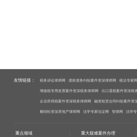
友情链接：
税务诉讼律师网
债权债务纠纷案件资深律师网
税法专家
增值税专用发票案件资深税务律师网
出口退税案件资深税
企业所得税案件资深税务律师网
融资租赁合同纠纷案件资
赖绍松资深房地产律师网
法学专家论证网
智律网
法学专
重点领域
重大疑难案件办理