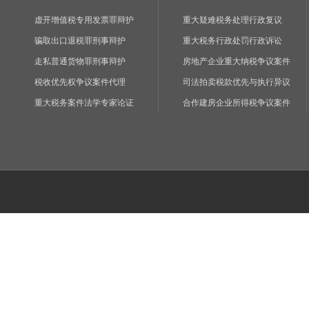
虚开增值税专用发票罪辩护
重大疑难税务处理行政复议
骗取出口退税罪刑事辩护
重大税务行政处罚行政诉讼
走私普通货物罪刑事辩护
房地产企业重大纳税争议案件
税收优先权争议案件代理
司法拍卖税款优先与执行异议
重大税务案件法学专家论证
合作建房企业所得税争议案件