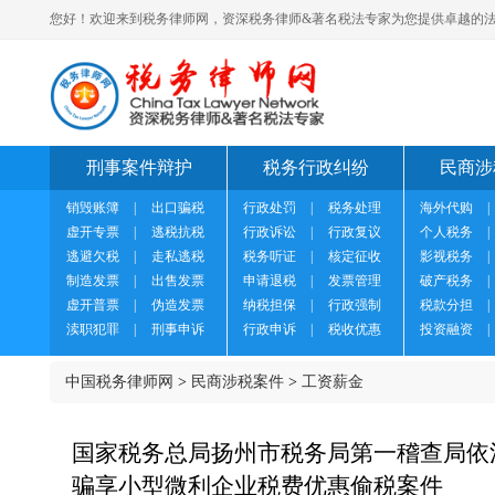
您好！欢迎来到税务律师网，资深税务律师&著名税法专家为您提供卓越的法
刑事案件辩护
税务行政纠纷
民商涉
销毁账簿
|
出口骗税
行政处罚
|
税务处理
海外代购
|
虚开专票
|
逃税抗税
行政诉讼
|
行政复议
个人税务
|
逃避欠税
|
走私逃税
税务听证
|
核定征收
影视税务
|
制造发票
|
出售发票
申请退税
|
发票管理
破产税务
|
虚开普票
|
伪造发票
纳税担保
|
行政强制
税款分担
|
渎职犯罪
|
刑事申诉
行政申诉
|
税收优惠
投资融资
|
中国税务律师网
>
民商涉税案件
>
工资薪金
国家税务总局扬州市税务局第一稽查局依
骗享小型微利企业税费优惠偷税案件