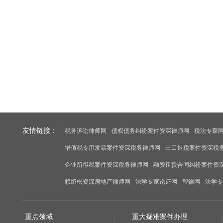
友情链接：
税务诉讼律师网
债权债务纠纷案件资深律师网
税法专家
增值税专用发票案件资深税务律师网
出口退税案件资深税
企业所得税案件资深税务律师网
融资租赁合同纠纷案件资
赖绍松资深房地产律师网
法学专家论证网
智律网
法学专
重点领域
重大疑难案件办理