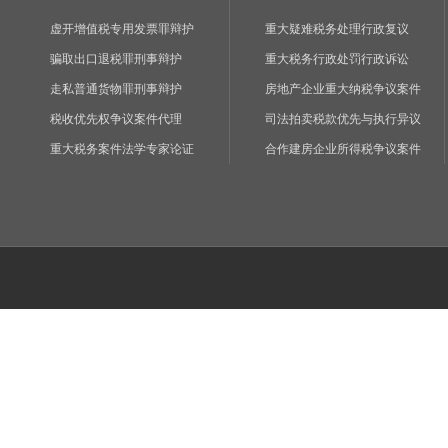
虚开增值税专用发票罪辩护
重大疑难税务处理行政复议
骗取出口退税罪刑事辩护
重大税务行政处罚行政诉讼
走私普通货物罪刑事辩护
房地产企业重大纳税争议案件
税收优先权争议案件代理
司法拍卖税款优先与执行异议
重大税务案件法学专家论证
合作建房企业所得税争议案件