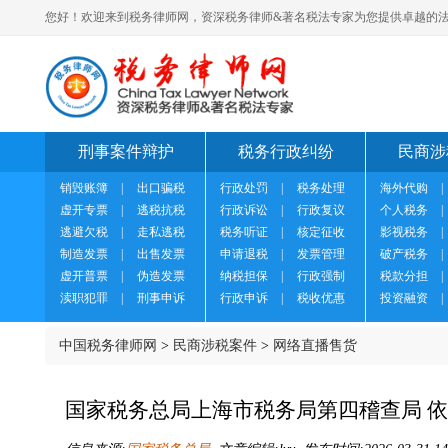
您好！欢迎来到税务律师网，资深税务律师&著名税法专家为您提供卓越的法
刑事案件辩护
税务行政纠纷
民商涉
销毁账簿
|
出口骗税
行政处罚
|
税务处理
海外代购
|
虚开专票
|
逃税抗税
行政诉讼
|
行政复议
个人税务
|
逃避欠税
|
走私逃税
税务听证
|
核定征收
影视税务
|
制造发票
|
出售发票
申请退税
|
发票管理
破产税务
|
虚开普票
|
伪造发票
纳税担保
|
行政强制
税款分担
|
渎职犯罪
|
刑事申诉
行政申诉
|
税收优惠
投资融资
|
中国税务律师网
>
民商涉税案件
>
网络直播售货
国家税务总局上海市税务局第四稽查局 