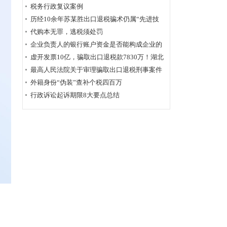
为定性
税务行政复议案例
历经10余年苏某胜出口退税骗术仍属“先进技
术”，福州国税稽查局相应的查骗方法仍非常管
代购本无罪，逃税须处罚
用
企业负责人的银行账户资金是否能构成企业的
应税收入？
虚开发票10亿，骗取出口退税款7830万！湖北
破获链条式骗税案
最高人民法院关于审理骗取出口退税刑事案件
具体应用法律若干问题的解释辑
外籍身份“伪装”查补个税四百万
行政诉讼起诉期限8大要点总结