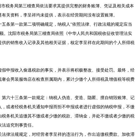
阳市税务局第三稽查局依法要求其提供完整的财务账簿、凭证及相关成本
述有关资料，李呈祥均未提供，表示在经营期间没有设置账簿。
十五条第一款第二项明确规定，纳税人“依照法律、行政法规的规定应当
税额。沈阳市税务局第三稽查局依照《中华人民共和国税收征收管理法实
提供的销售收入记录及其他相关证据，核定李呈祥在此期间的个人所得税
虚假申报收入偷逃税款的事实，并表示将积极整改、接受处罚。最终，经
流奢会男装服饰店在检查所属期内，累计少缴个人所得税及增值税等税费
》第六十三条第一款规定：纳税人伪造、变造、隐匿、擅自销毁账簿、记
入，或者经税务机关通知申报而拒不申报或者进行虚假的纳税申报，不缴
由税务机关追缴其不缴或者少缴的税款、滞纳金，并处不缴或者少缴的税
依法追究刑事责任。
关法律法规规定，对经营者李呈祥的违法行为，作出追缴税费款、加收滞