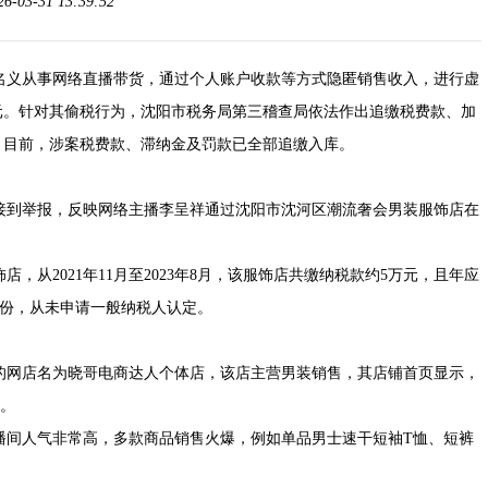
03-31 13:39:52
名义从事网络直播带货，通过个人账户收款等方式隐匿销售收入，进行虚
0万元。针对其偷税行为，沈阳市税务局第三稽查局依法作出追缴税费款、加
定。目前，涉案税费款、滞纳金及罚款已全部追缴入库。
接到举报，反映网络主播李呈祥通过沈阳市沈河区潮流奢会男装服饰店在
，从2021年11月至2023年8月，该服饰店共缴纳税款约5万元，且年应
身份，从未申请一般纳税人认定。
的网店名为晓哥电商达人个体店，该店主营男装销售，其店铺首页显示，
件。
播间人气非常高，多款商品销售火爆，例如单品男士速干短袖T恤、短裤