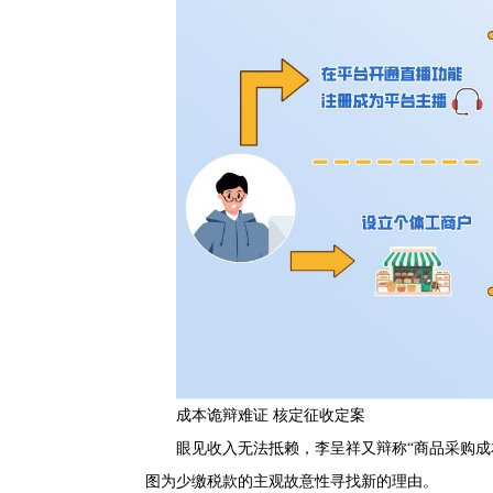
成本诡辩难证 核定征收定案
眼见收入无法抵赖，李呈祥又辩称“商品采购成
图为少缴税款的主观故意性寻找新的理由。