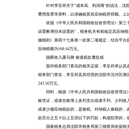
针对李呈祥关于“成本高、利润薄”的说法，沈
费用发票等资料，以准确核算其应纳税所得额。上
依据《中华人民共和国税收征收管理法》第三
设置帐簿但未设置的”，税务机关有权核定其应纳
施细则》第四十七条第一款第二项规定，结合平台
应纳税额为168.64万元。
隐匿收入露马脚 偷逃税款遭惩戒
面对税务部门查实的相关证据，李呈祥承认其
税务部门查实，李呈祥及其经营的沈阳市沈河区潮
243.50万元。
同时，根据《中华人民共和国税收征收管理法
账凭证，或者在账簿上多列支出或者不列、少列收
或者少缴应纳税款的，是偷税。对纳税人偷税的，
款百分之五十以上五倍以下的罚款；构成犯罪的，
国家税务总局沈阳市税务局第三稽查局依据相