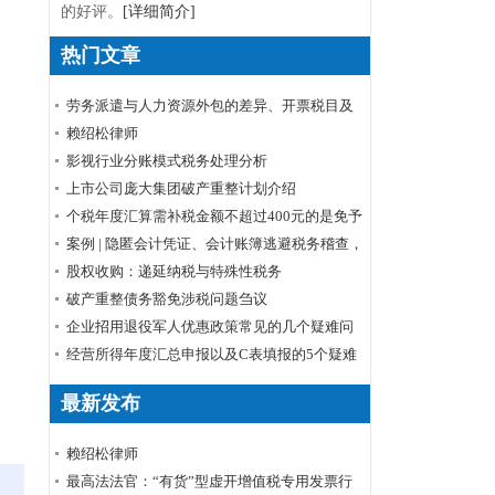
的好评。
[详细简介]
热门文章
劳务派遣与人力资源外包的差异、开票税目及
税率
赖绍松律师
影视行业分账模式税务处理分析
上市公司庞大集团破产重整计划介绍
个税年度汇算需补税金额不超过400元的是免予
申报还是免予补缴
案例 | 隐匿会计凭证、会计账簿逃避税务稽查，
小心被判刑！
股权收购：递延纳税与特殊性税务
破产重整债务豁免涉税问题刍议
企业招用退役军人优惠政策常见的几个疑难问
题解答
经营所得年度汇总申报以及C表填报的5个疑难
问题
最新发布
赖绍松律师
最高法法官：“有货”型虚开增值税专用发票行