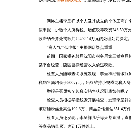
信息来源:
国家税务总局
文章编辑:lvy 发布时间:2026-
网络主播李呈祥以个人及其成立的个体工商户
假申报，少缴个人所得税、增值税等税费243.5
收滞纳金并处罚款共计402.14万元的处理处罚决
“高人气”“低申报” 主播网店疑点重重
前期，国家税务总局沈阳市税务局第三稽查局
某平台经营，隐匿巨额经营收入偷逃税款。
检查人员随即查询系统发现，李呈祥经营该服饰店
税销售额均低于500万元，始终维持小规模纳税人
举报是否属实？其真实销售状况到底如何呢？
检查人员根据举报线索开展核查，发现李呈祥
该店铺粉丝量高达192.6万，商品总销量达351.4万
检查人员还发现，李呈祥几乎每天都直播，直
等商品销量累计达到1万件以上。