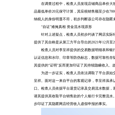
在调查过程中，检查人员发现店铺商品单价大致
品最低单价20元保守计算，其应税销售额至少在700
纳税人的身份明显不符，初步判断该公司存在隐匿
“自证”难掩真相 资金流水现原形
针对上述疑点，检查人员初步约谈了网店实际
提供了其自称是从第三方平台导出的2021年12月至
检查人员对李呈祥提供的交易数据明细表和银
认证信息和水印、印章等防伪标志，数据可靠性存疑
其提供的“证明”反而更加印证了其持续隐瞒收入、
为进一步证实，检查人员依法调取了平台原始
呈祥。面对这一来自平台的客观记录，李呈祥虽承认
口。检查人员依据平台退货记录及交易流水数据，
请其提供其收取平台销售款的个人银行卡完整流水
步印证了其隐匿网店经营收入虚假申报的事实。