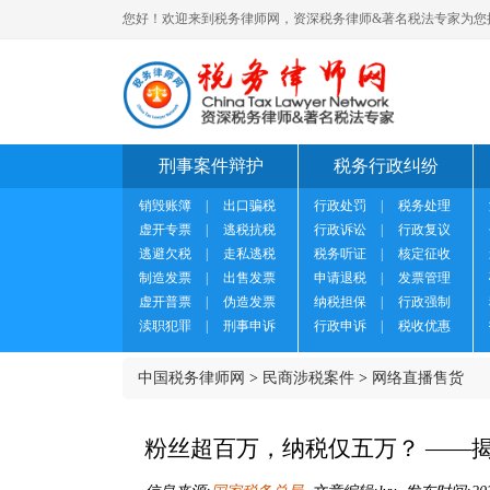
您好！欢迎来到税务律师网，资深税务律师&著名税法专家为您
刑事案件辩护
税务行政纠纷
销毁账簿
|
出口骗税
行政处罚
|
税务处理
虚开专票
|
逃税抗税
行政诉讼
|
行政复议
逃避欠税
|
走私逃税
税务听证
|
核定征收
制造发票
|
出售发票
申请退税
|
发票管理
虚开普票
|
伪造发票
纳税担保
|
行政强制
渎职犯罪
|
刑事申诉
行政申诉
|
税收优惠
中国税务律师网
>
民商涉税案件
>
网络直播售货
粉丝超百万，纳税仅五万？ ——