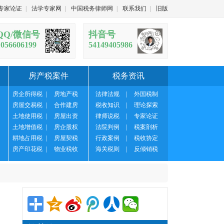
专家论证
|
法学专家网
|
中国税务律师网
|
联系我们
|
旧版
QQ/微信号
抖音号
1056606199
54149405986
房产税案件
税务资讯
房企所得税
|
房地产税
法律法规
|
外国税制
房屋交易税
|
合作建房
税收知识
|
理论探索
土地使用税
|
房屋出资
律师说税
|
专家论证
土地增值税
|
房企股权
法院判例
|
税案剖析
耕地占用税
|
房屋契税
行政案例
|
税收协定
房产印花税
|
物业税收
海关税则
|
反倾销税