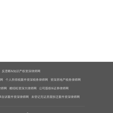
反垄断&知识产权资深律师网
师网
个人所得税案件资深税务律师网
资深房地产税务律师网
律师网
赖绍松资深大律师网
公司股权&证券律师网
事自诉案件资深律师网
未登记无证房屋拆迁案件资深律师网