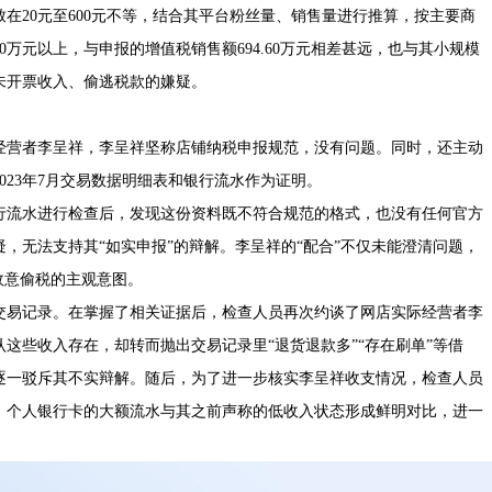
在20元至600元不等，结合其平台粉丝量、销售量进行推算，按主要商
0万元以上，与申报的增值税销售额694.60万元相差甚远，也与其小规模
未开票收入、偷逃税款的嫌疑。
经营者李呈祥，李呈祥坚称店铺纳税申报规范，没有问题。同时，还主动
2023年7月交易数据明细表和银行流水作为证明。
行流水进行检查后，发现这份资料既不符合规范的格式，也没有任何官方
，无法支持其“如实申报”的辩解。李呈祥的“配合”不仅未能澄清问题，
故意偷税的主观意图。
交易记录。在掌握了相关证据后，检查人员再次约谈了网店实际经营者李
这些收入存在，却转而抛出交易记录里“退货退款多”“存在刷单”等借
逐一驳斥其不实辩解。随后，为了进一步核实李呈祥收支情况，检查人员
。个人银行卡的大额流水与其之前声称的低收入状态形成鲜明对比，进一