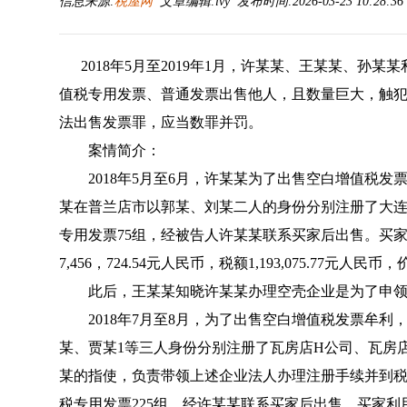
信息来源:
税屋网
文章编辑:lvy 发布时间:2026-03-23 10:28:3
2018年5月至2019年1月，许某某、王某某、孙
值税专用发票、普通发票出售他人，且数量巨大，触
法出售发票罪，应当数罪并罚。
案情简介：
2018年5月至6月，许某某为了出售空白增值税发
某在普兰店市以郭某、刘某二人的身份分别注册了大连
专用发票75组，经被告人许某某联系买家后出售。买家
7,456，724.54元人民币，税额1,193,075.77元人民币
此后，王某某知晓许某某办理空壳企业是为了申领
2018年7月至8月，为了出售空白增值税发票牟利
某、贾某1等三人身份分别注册了瓦房店H公司、瓦房
某的指使，负责带领上述企业法人办理注册手续并到
税专用发票225组，经许某某联系买家后出售。买家利