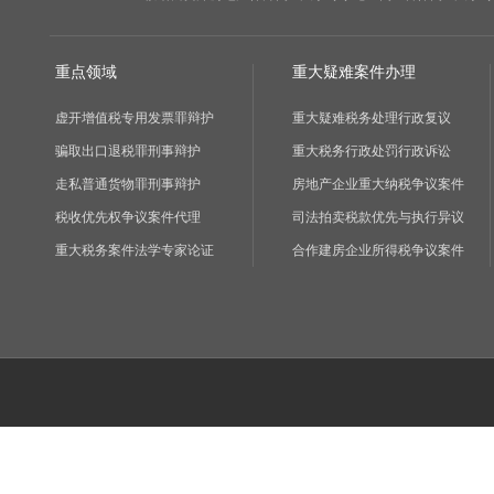
重点领域
重大疑难案件办理
虚开增值税专用发票罪辩护
重大疑难税务处理行政复议
骗取出口退税罪刑事辩护
重大税务行政处罚行政诉讼
走私普通货物罪刑事辩护
房地产企业重大纳税争议案件
税收优先权争议案件代理
司法拍卖税款优先与执行异议
重大税务案件法学专家论证
合作建房企业所得税争议案件