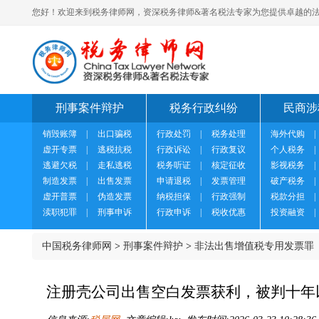
您好！欢迎来到税务律师网，资深税务律师&著名税法专家为您提供卓越的法
刑事案件辩护
税务行政纠纷
民商涉
销毁账簿
|
出口骗税
行政处罚
|
税务处理
海外代购
|
虚开专票
|
逃税抗税
行政诉讼
|
行政复议
个人税务
|
逃避欠税
|
走私逃税
税务听证
|
核定征收
影视税务
|
制造发票
|
出售发票
申请退税
|
发票管理
破产税务
|
虚开普票
|
伪造发票
纳税担保
|
行政强制
税款分担
|
渎职犯罪
|
刑事申诉
行政申诉
|
税收优惠
投资融资
|
中国税务律师网
>
刑事案件辩护
>
非法出售增值税专用发票罪
注册壳公司出售空白发票获利，被判十年