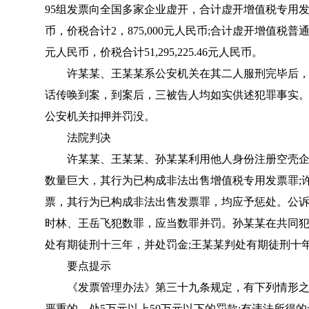
95组发票向全国多家企业虚开，合计虚开增值税专用发票金额2,
币，价税合计2，875,000元人民币;合计虚开增值税普通发票金额
元人民币，价税合计51,295,225.46元人民币。
许某某、王某某系公安机关在其二人服刑完毕后，
话传唤到案，到案后，三被告人均如实供述犯罪事实。被
公安机关扣押并罚没。
法院判决
许某某、王某某、孙某某利用他人身份注册空壳企
数量巨大，其行为已构成非法出售增值税专用发票罪;
票，其行为已构成非法出售发票罪，均应予惩处。公
时林、王岳飞犯数罪，应当数罪并罚。孙某某在共同
处有期徒刑十三年，并处罚金;王某某判处有期徒刑十
要点提示
《
发票管理办法
》第三十九条规定，有下列情形之
严重的，处5万元以上50万元以下的罚款;有违法所得