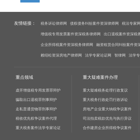
友情链接：
税务诉讼律师网
债权债务纠纷案件资深律师网
税法专家
增值税专用发票案件资深税务律师网
出口退税案件资深税
企业所得税案件资深税务律师网
融资租赁合同纠纷案件资
赖绍松资深房地产律师网
法学专家论证网
智律网
法学专
重点领域
重大疑难案件办理
虚开增值税专用发票罪辩护
重大疑难税务处理行政复议
骗取出口退税罪刑事辩护
重大税务行政处罚行政诉讼
走私普通货物罪刑事辩护
房地产企业重大纳税争议案件
税收优先权争议案件代理
司法拍卖税款优先与执行异议
重大税务案件法学专家论证
合作建房企业所得税争议案件