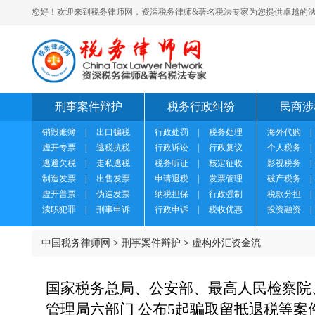
您好！欢迎来到税务律师网，资深税务律师&著名税法专家为您提供卓越的法
刑事案件辩护
税务行政纠纷
民商涉
销毁账簿
|
出口骗税
行政处罚
|
税务处理
海外代购
|
虚开专票
|
逃税抗税
行政诉讼
|
行政复议
个人税务
|
逃避欠税
|
走私逃税
税务听证
|
核定征收
影视税务
|
制造发票
|
出售发票
申请退税
|
发票管理
破产税务
|
虚开普票
|
伪造发票
纳税担保
|
行政强制
税款分担
|
渎职犯罪
|
刑事申诉
行政申诉
|
税收优惠
投资融资
|
中国税务律师网
>
刑事案件辩护
>
虚构外汇资金流
国家税务总局、公安部、最高人民检察院
管理局六部门 公布5起骗取留抵退税等案