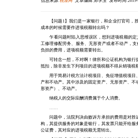
信息来源:
税屋网
文章编辑:郑学玉 发布时间:2019-10-
【问题1】我们是一家银行，和企业打官司，
成本的时候需要作进项税额转出吗？
乍看问题时陷入思维误区，想到进项税额的定
工修理修配劳务、服务、无形资产或者不动产，支
负担的费用，进项税额需要转出。
可转念一想，不对啊！律所和公证机构为银行提
抵扣，除非发生下列项目的进项税额不得从销项税
用于简易计税方法计税项目、免征增值税项目、
产和不动产。其中涉及的固定资产、无形资产、不
形资产）、不动产。
纳税人的交际应酬消费属于个人消费。
……
问题中，法院判决由败诉方承担的费用是对胜诉
构，其提供服务的对象是银行，其发票只能开给服
公证费，其对应的进项税额无需转出。