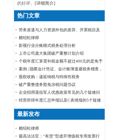
的好评。
[详细简介]
热门文章
劳务派遣与人力资源外包的差异、开票税目及
税率
赖绍松律师
影视行业分账模式税务处理分析
上市公司庞大集团破产重整计划介绍
个税年度汇算需补税金额不超过400元的是免予
申报还是免予补缴
案例 | 隐匿会计凭证、会计账簿逃避税务稽查，
小心被判刑！
股权收购：递延纳税与特殊性税务
破产重整债务豁免涉税问题刍议
企业招用退役军人优惠政策常见的几个疑难问
题解答
经营所得年度汇总申报以及C表填报的5个疑难
问题
最新发布
赖绍松律师
最高法法官：“有货”型虚开增值税专用发票行