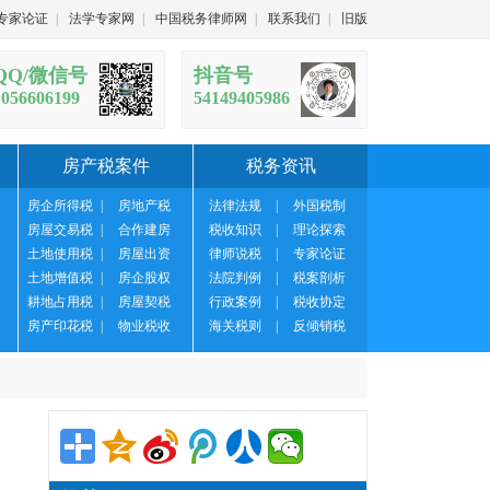
专家论证
|
法学专家网
|
中国税务律师网
|
联系我们
|
旧版
QQ/微信号
抖音号
1056606199
54149405986
房产税案件
税务资讯
房企所得税
|
房地产税
法律法规
|
外国税制
房屋交易税
|
合作建房
税收知识
|
理论探索
土地使用税
|
房屋出资
律师说税
|
专家论证
土地增值税
|
房企股权
法院判例
|
税案剖析
耕地占用税
|
房屋契税
行政案例
|
税收协定
房产印花税
|
物业税收
海关税则
|
反倾销税