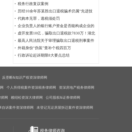
为定性
税务行政复议案例
历经10余年苏某胜出口退税骗术仍属“先进技
术”，福州国税稽查局相应的查骗方法仍非常管
代购本无罪，逃税须处罚
用
企业负责人的银行账户资金是否能构成企业的
应税收入？
虚开发票10亿，骗取出口退税款7830万！湖北
破获链条式骗税案
最高人民法院关于审理骗取出口退税刑事案件
具体应用法律若干问题的解释辑
外籍身份“伪装”查补个税四百万
行政诉讼起诉期限8大要点总结
反垄断&知识产权资深律师网
师网
个人所得税案件资深税务律师网
资深房地产税务律师网
律师网
赖绍松资深大律师网
公司股权&证券律师网
事自诉案件资深律师网
未登记无证房屋拆迁案件资深律师网
税务律师咨询