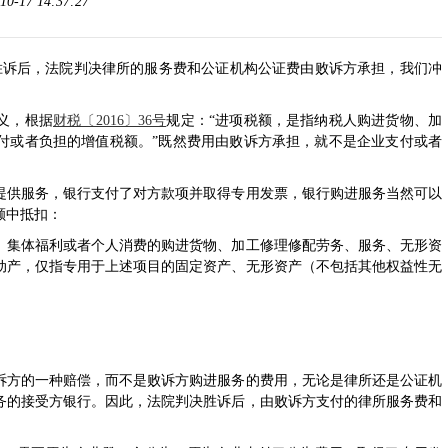
17 14:37:27
胜诉后，法院判决律所的服务费和公证机构公证费由败诉方承担，我们冲
义，根据
财税〔2016〕36号
规定：“进项税额，是指纳税人购进货物、加
付或者负担的增值税额。”既然费用由败诉方承担，就不是企业支付或者
供服务，银行支付了对方款项并取得专用发票，银行购进服务当然可以
额中抵扣：
集体福利或者个人消费的购进货物、加工修理修配劳务、服务、无形资
动产，仅指专用于上述项目的固定资产、无形资产（不包括其他权益性无
方的一种赔偿，而不是败诉方购进服务的费用，无论是律所还是公证机
务的接受方银行。因此，法院判决胜诉后，由败诉方支付的律所服务费和