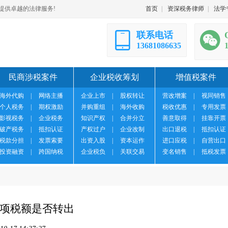
提供卓越的法律服务!
首页
|
资深税务律师
|
法学
联系电话
13681086635
民商涉税案件
企业税收筹划
增值税案件
海外代购
|
网络主播
企业上市
|
股权转让
营改增案
|
视同销售
个人税务
|
期权激励
并购重组
|
海外收购
税收优惠
|
专用发票
影视税务
|
企业税务
知识产权
|
合并分立
善意取得
|
挂靠开票
破产税务
|
抵扣认证
产权过户
|
企业改制
出口退税
|
抵扣认证
税款分担
|
发票索要
出资入股
|
资本运作
进口应税
|
自营出口
投资融资
|
跨国纳税
企业税负
|
关联交易
变名销售
|
抵税发票
项税额是否转出