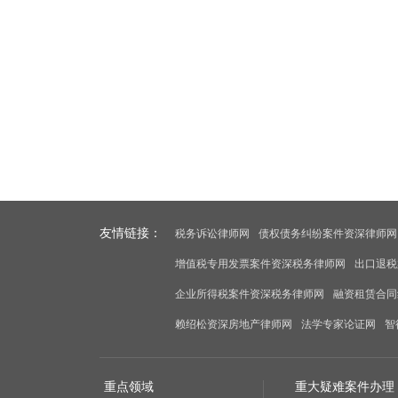
友情链接：
税务诉讼律师网
债权债务纠纷案件资深律师网
增值税专用发票案件资深税务律师网
出口退税
企业所得税案件资深税务律师网
融资租赁合同
赖绍松资深房地产律师网
法学专家论证网
智
重点领域
重大疑难案件办理