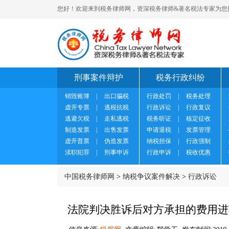
您好！欢迎来到税务律师网，资深税务律师&著名税法专家为您
刑事案件辩护
税务行政纠纷
销毁账簿
|
出口骗税
行政处罚
|
税务处理
虚开专票
|
逃税抗税
行政诉讼
|
行政复议
逃避欠税
|
走私逃税
税务听证
|
核定征收
制造发票
|
出售发票
申请退税
|
发票管理
虚开普票
|
伪造发票
纳税担保
|
行政强制
渎职犯罪
|
刑事申诉
行政申诉
|
税收优惠
中国税务律师网
>
纳税争议案件解决
>
行政诉讼
法院判决胜诉后对方承担的费用进