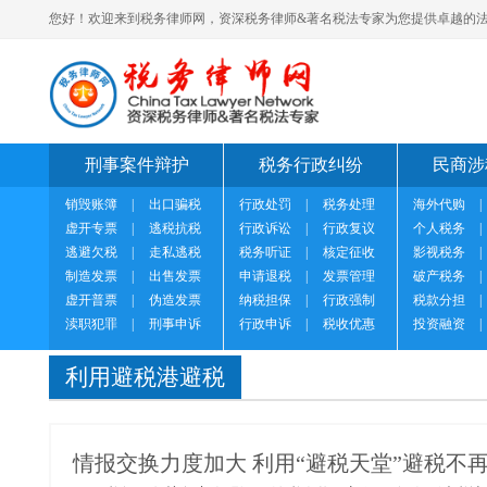
您好！欢迎来到税务律师网，资深税务律师&著名税法专家为您提供卓越的法
刑事案件辩护
税务行政纠纷
民商涉
销毁账簿
|
出口骗税
行政处罚
|
税务处理
海外代购
|
虚开专票
|
逃税抗税
行政诉讼
|
行政复议
个人税务
|
逃避欠税
|
走私逃税
税务听证
|
核定征收
影视税务
|
制造发票
|
出售发票
申请退税
|
发票管理
破产税务
|
虚开普票
|
伪造发票
纳税担保
|
行政强制
税款分担
|
渎职犯罪
|
刑事申诉
行政申诉
|
税收优惠
投资融资
|
利用避税港避税
情报交换力度加大 利用“避税天堂”避税不