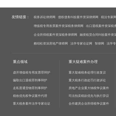
友情链接：
税务诉讼律师网
债权债务纠纷案件资深律师网
税法专家
增值税专用发票案件资深税务律师网
出口退税案件资深税
企业所得税案件资深税务律师网
融资租赁合同纠纷案件资
赖绍松资深房地产律师网
法学专家论证网
智律网
法学专
重点领域
重大疑难案件办理
虚开增值税专用发票罪辩护
重大疑难税务处理行政复议
骗取出口退税罪刑事辩护
重大税务行政处罚行政诉讼
走私普通货物罪刑事辩护
房地产企业重大纳税争议案件
税收优先权争议案件代理
司法拍卖税款优先与执行异议
重大税务案件法学专家论证
合作建房企业所得税争议案件