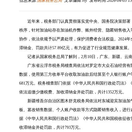
信息来源:
国家税务总局
文章编辑:lvy 发布时间:2026-04-03 13
近年来，税务部门认真贯彻落实党中央、国务院决策部署
秩序，针对加油站存在加油机作弊、账外经营、隐匿销售收入
协作，依法依规予以严肃处理，保护消费者合法权益。2024年
滞纳金、罚款共计57.89亿元，有力促进了行业规范健康发展。
记者从国家税务总局了解到，2月10日，广东、新疆、云
广东省云浮市税务局稽查局依法对罗定市大众石油经营有
数据，使用第三方收单平台收取加油款后结算至个人银行账户
681万元。税务稽查部门依据《中华人民共和国行政处罚法》
依法追缴少缴税费、加收滞纳金并处罚款，共计1352万元。
新疆维吾尔自治区图木舒克税务局依法对东城迎宾加油加
板、篡改销售数据、个人账户收款等方式隐匿销售收入，进行虚
据《中华人民共和国行政处罚法》《中华人民共和国税收征收
收滞纳金并处罚款，共计793万元。