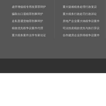
虚开增值税专用发票罪辩护
重大疑难税务处理行政复议
骗取出口退税罪刑事辩护
重大税务行政处罚行政诉讼
走私普通货物罪刑事辩护
房地产企业重大纳税争议案件
税收优先权争议案件代理
司法拍卖税款优先与执行异议
重大税务案件法学专家论证
合作建房企业所得税争议案件