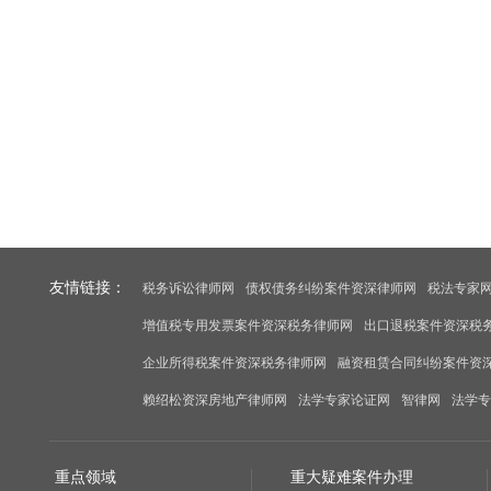
友情链接：
税务诉讼律师网
债权债务纠纷案件资深律师网
税法专家
增值税专用发票案件资深税务律师网
出口退税案件资深税
企业所得税案件资深税务律师网
融资租赁合同纠纷案件资
赖绍松资深房地产律师网
法学专家论证网
智律网
法学专
重点领域
重大疑难案件办理