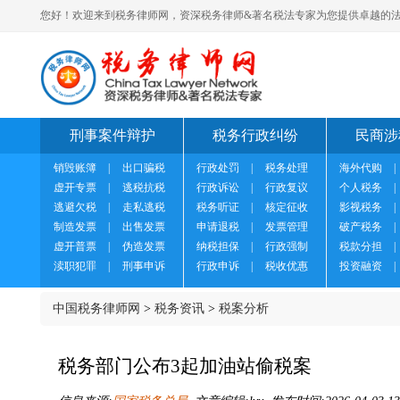
您好！欢迎来到税务律师网，资深税务律师&著名税法专家为您提供卓越的法
刑事案件辩护
税务行政纠纷
民商涉
销毁账簿
|
出口骗税
行政处罚
|
税务处理
海外代购
|
虚开专票
|
逃税抗税
行政诉讼
|
行政复议
个人税务
|
逃避欠税
|
走私逃税
税务听证
|
核定征收
影视税务
|
制造发票
|
出售发票
申请退税
|
发票管理
破产税务
|
虚开普票
|
伪造发票
纳税担保
|
行政强制
税款分担
|
渎职犯罪
|
刑事申诉
行政申诉
|
税收优惠
投资融资
|
中国税务律师网
>
税务资讯
>
税案分析
税务部门公布3起加油站偷税案