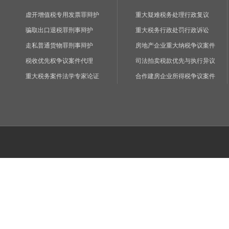
虚开增值税专用发票罪辩护
重大疑难税务处理行政复议
骗取出口退税罪刑事辩护
重大税务行政处罚行政诉讼
走私普通货物罪刑事辩护
房地产企业重大纳税争议案件
税收优先权争议案件代理
司法拍卖税款优先与执行异议
重大税务案件法学专家论证
合作建房企业所得税争议案件