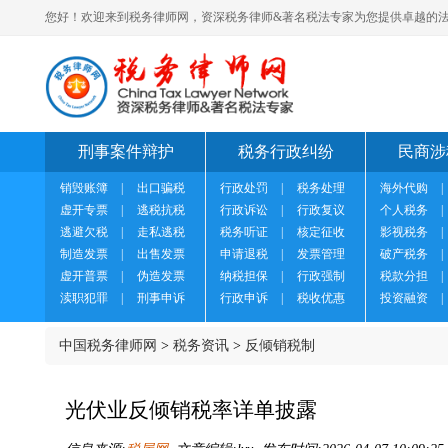
您好！欢迎来到税务律师网，资深税务律师&著名税法专家为您提供卓越的法
刑事案件辩护
税务行政纠纷
民商涉
销毁账簿
|
出口骗税
行政处罚
|
税务处理
海外代购
|
虚开专票
|
逃税抗税
行政诉讼
|
行政复议
个人税务
|
逃避欠税
|
走私逃税
税务听证
|
核定征收
影视税务
|
制造发票
|
出售发票
申请退税
|
发票管理
破产税务
|
虚开普票
|
伪造发票
纳税担保
|
行政强制
税款分担
|
渎职犯罪
|
刑事申诉
行政申诉
|
税收优惠
投资融资
|
中国税务律师网
>
税务资讯
>
反倾销税制
光伏业反倾销税率详单披露