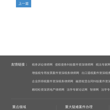
上一篇
友情链接：
税务诉讼律师网
债权债务纠纷案件资深律师网
税法专家
增值税专用发票案件资深税务律师网
出口退税案件资深税
企业所得税案件资深税务律师网
融资租赁合同纠纷案件资
赖绍松资深房地产律师网
法学专家论证网
智律网
法学专
重点领域
重大疑难案件办理