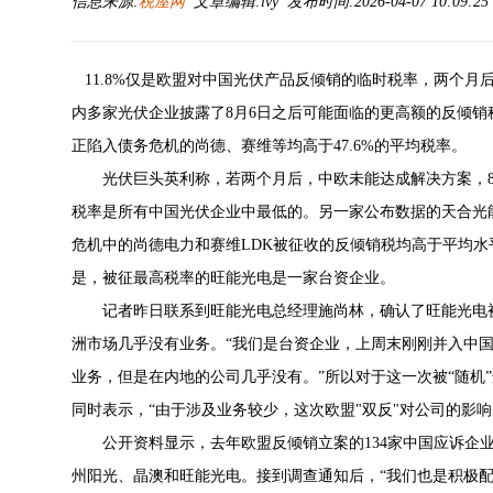
信息来源:
税屋网
文章编辑:lvy 发布时间:2026-04-07 10:09:2
11.8%仅是欧盟对中国光伏产品反倾销的临时税率，两个月后
内多家光伏企业披露了8月6日之后可能面临的更高额的反倾销税，
正陷入债务危机的尚德、赛维等均高于47.6%的平均税率。
光伏巨头英利称，若两个月后，中欧未能达成解决方案，8月6
税率是所有中国光伏企业中最低的。另一家公布数据的天合光能
危机中的尚德电力和赛维LDK被征收的反倾销税均高于平均水平，分
是，被征最高税率的旺能光电是一家台资企业。
记者昨日联系到旺能光电总经理施尚林，确认了旺能光电被征
洲市场几乎没有业务。“我们是台资企业，上周末刚刚并入中
业务，但是在内地的公司几乎没有。”所以对于这一次被“随机
同时表示，“由于涉及业务较少，这次欧盟"双反"对公司的影响
公开资料显示，去年欧盟反倾销立案的134家中国应诉企业
州阳光、晶澳和旺能光电。接到调查通知后，“我们也是积极配