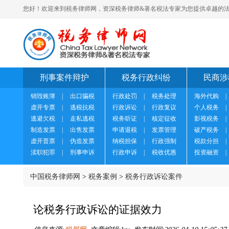
您好！欢迎来到税务律师网，资深税务律师&著名税法专家为您提供卓越的法
刑事案件辩护
税务行政纠纷
民商涉
销毁账簿
|
出口骗税
行政处罚
|
税务处理
海外代购
|
虚开专票
|
逃税抗税
行政诉讼
|
行政复议
个人税务
|
逃避欠税
|
走私逃税
税务听证
|
核定征收
影视税务
|
制造发票
|
出售发票
申请退税
|
发票管理
破产税务
|
虚开普票
|
伪造发票
纳税担保
|
行政强制
税款分担
|
渎职犯罪
|
刑事申诉
行政申诉
|
税收优惠
投资融资
|
中国税务律师网
>
税务案例
>
税务行政诉讼案件
论税务行政诉讼的证据效力