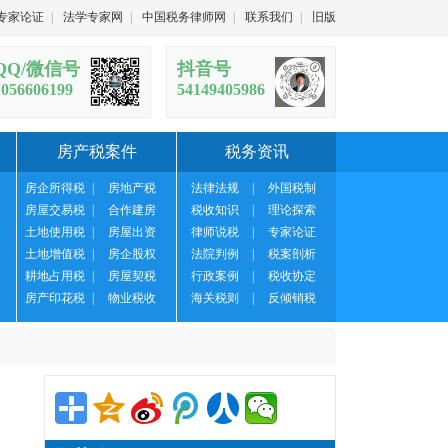
专家论证
|
法学专家网
|
中国税务律师网
|
联系我们
|
旧版
QQ/微信号
抖音号
1056606199
54149405986
房产税案件
税务资讯
房企所得税
|
房地产税
法律法规
|
外国税制
房屋交易税
|
合作建房
税收知识
|
理论探索
土地使用税
|
房屋出资
律师说税
|
专家论证
土地增值税
|
房企股权
法院判例
|
税案剖析
耕地占用税
|
房屋契税
行政案例
|
税收协定
房产印花税
|
物业税收
海关税则
|
反倾销税