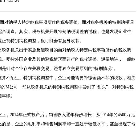
 14:32:24
而对纳税人特定纳税事项所作的税务调整。面对税务机关的特别纳税调
配合调查。其实，税务机关开展特别纳税调整的过程，也是发现企业生
业正视特别纳税调整，很可能会有意外收获。
税务机关出于实施反避税目的而对纳税人特定纳税事项所作的税收调
摊、受控外国企业及其他避税情形而进行的税收调整。通俗地讲，一般纳
是针对企业存在关联交易、违背独立交易原则的“特别情况”。
并不陌生。特别纳税调整中，企业可能需要补缴金额不菲的税款，相关
市的M公司，却从税务机关的特别纳税调整中尝到了“甜头”，对特别纳税
事呢?
014年正式投产后，销售收入逐年稳步增长，从2014年的4500万元
明对比的是，企业的毛利率和销售利润率却一直处于较低水平，甚至出现了亏