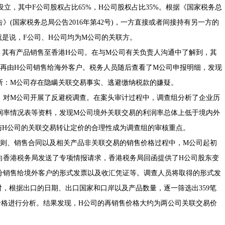
，其中F公司股权占比65%，H公司股权占比35%。根据《
国家税务总
告
》(
国家税务总局公告2016年第42号
)，一方直接或者间接持有另一方的
就是说，F公司、H公司均为M公司的关联方。
其有产品销售至香港H公司。在与M公司有关负责人沟通中了解到，其
，再由H公司销售给海外客户。税务人员随后查看了M公司申报明细，发现
断：M公司存在隐瞒关联交易事实、逃避缴纳税款的嫌疑。
对M公司开展了反避税调查。在案头审计过程中，调查组分析了企业历
润率情况表等资料，发现M公司境外关联交易的利润率总体上低于境内外
与H公司的关联交易转让定价的合理性成为调查组的审核重点。
则、销售合同以及相关产品非关联交易的销售价格过程中，M公司起初
向香港税务局发送了专项情报请求，香港税务局回函提供了H公司股东变
分销售给境外客户的形式发票以及收汇凭证等。调查人员将取得的形式发
，根据出口的日期、出口国家和口岸以及产品数量，逐一筛选出359笔
价格进行分析。结果发现，H公司的再销售价格大约为两公司关联交易价