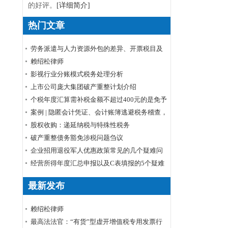
的好评。
[详细简介]
热门文章
劳务派遣与人力资源外包的差异、开票税目及
税率
赖绍松律师
影视行业分账模式税务处理分析
上市公司庞大集团破产重整计划介绍
个税年度汇算需补税金额不超过400元的是免予
申报还是免予补缴
案例 | 隐匿会计凭证、会计账簿逃避税务稽查，
小心被判刑！
股权收购：递延纳税与特殊性税务
破产重整债务豁免涉税问题刍议
企业招用退役军人优惠政策常见的几个疑难问
题解答
经营所得年度汇总申报以及C表填报的5个疑难
问题
最新发布
赖绍松律师
最高法法官：“有货”型虚开增值税专用发票行