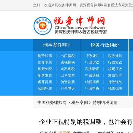
您好！欢迎来到税务律师网，资深税务律师&著名税法专家为您
刑事案件辩护
税务行政纠纷
销毁账簿
|
出口骗税
行政处罚
|
税务处理
虚开专票
|
逃税抗税
行政诉讼
|
行政复议
逃避欠税
|
走私逃税
税务听证
|
核定征收
制造发票
|
出售发票
申请退税
|
发票管理
虚开普票
|
伪造发票
纳税担保
|
行政强制
渎职犯罪
|
刑事申诉
行政申诉
|
税收优惠
中国税务律师网
>
税务案例
>
特别纳税调整
企业正视特别纳税调整，也许会有“