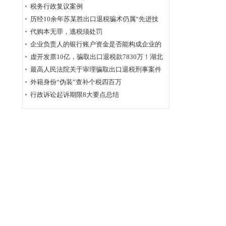
为定性
税务行政复议案例
历经10余年苏某胜出口退税骗术仍属“先进技
术”，福州国税稽查局相应的查骗方法仍非常管
代购本无罪，逃税须处罚
用
企业负责人的银行账户资金是否能构成企业的
应税收入？
虚开发票10亿，骗取出口退税款7830万！湖北
破获链条式骗税案
最高人民法院关于审理骗取出口退税刑事案件
具体应用法律若干问题的解释辑
外籍身份“伪装”查补个税四百万
行政诉讼起诉期限8大要点总结