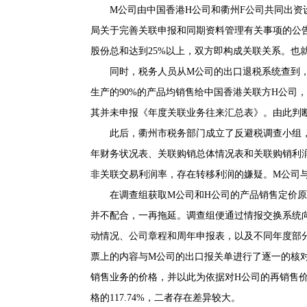
M公司由中国香港H公司和衢州F公司共同出资设立
局关于完善关联申报和同期资料管理有关事项的公
股份总和达到25%以上，双方即构成关联关系。也
同时，税务人员从M公司的出口退税系统查到，
生产的90%的产品均销售给中国香港关联方H公司
其并未申报《年度关联业务往来汇总表》。由此判
此后，衢州市税务部门成立了反避税调查小组，
年财务状况表、关联购销总体情况表和关联购销利
非关联交易利润率，存在转移利润的嫌疑。M公司
在调查组获取M公司和H公司的产品销售定价原
并不配合，一再拖延。调查组便通过情报交换系统
动情况、公司章程和周年申报表，以及不同年度部
票上的内容与M公司的出口报关单进行了逐一的核对
销售业务的价格，并以此为依据对H公司的再销售
格的117.74%，二者存在差异较大。