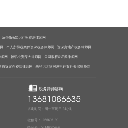
反垄断&知识产权资深律师网
师网
个人所得税案件资深税务律师网
资深房地产税务律师网
律师网
赖绍松资深大律师网
公司股权&证券律师网
事自诉案件资深律师网
未登记无证房屋拆迁案件资深律师网
税务律师咨询
咨询时间：周一至周日 24小时
微信号：1056606199
抖音号：54149405986