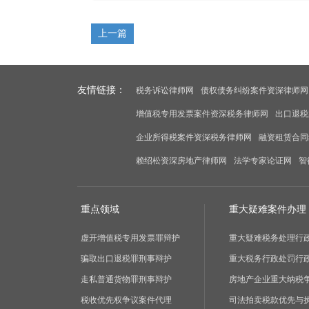
上一篇
友情链接：
税务诉讼律师网
债权债务纠纷案件资深律师网
增值税专用发票案件资深税务律师网
出口退税
企业所得税案件资深税务律师网
融资租赁合同
赖绍松资深房地产律师网
法学专家论证网
智
重点领域
重大疑难案件办理
虚开增值税专用发票罪辩护
重大疑难税务处理行
骗取出口退税罪刑事辩护
重大税务行政处罚行
走私普通货物罪刑事辩护
房地产企业重大纳税
税收优先权争议案件代理
司法拍卖税款优先与