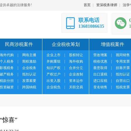
提供卓越的法律服务!
首页
|
资深税务律师
|
法学
联系电话
13681086635
民商涉税案件
企业税收筹划
增值税案件
海外代购
|
网络主播
企业上市
|
股权转让
营改增案
|
视同销售
个人税务
|
期权激励
并购重组
|
海外收购
税收优惠
|
专用发票
影视税务
|
企业税务
知识产权
|
合并分立
善意取得
|
挂靠开票
破产税务
|
抵扣认证
产权过户
|
企业改制
出口退税
|
抵扣认证
税款分担
|
发票索要
出资入股
|
资本运作
进口应税
|
自营出口
投资融资
|
跨国纳税
企业税负
|
关联交易
变名销售
|
抵税发票
惊喜”