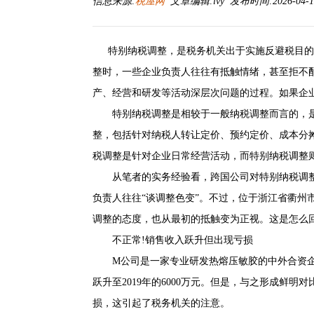
信息来源:
税屋网
文章编辑:lvy 发布时间:2026-04-10
特别纳税调整，是税务机关出于实施反避税目的
整时，一些企业负责人往往有抵触情绪，甚至拒不
产、经营和研发等活动深层次问题的过程。如果企
特别纳税调整是相较于一般纳税调整而言的，是
整，包括针对纳税人转让定价、预约定价、成本分
税调整是针对企业日常经营活动，而特别纳税调整则
从笔者的实务经验看，跨国公司对特别纳税调整
负责人往往“谈调整色变”。不过，位于浙江省衢州
调整的态度，也从最初的抵触变为正视。这是怎么回
不正常!销售收入跃升但出现亏损
M公司是一家专业研发热熔压敏胶的中外合资企业，2
跃升至2019年的6000万元。但是，与之形成鲜
损，这引起了税务机关的注意。