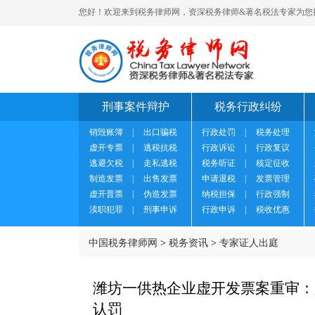
您好！欢迎来到税务律师网，资深税务律师&著名税法专家为您
刑事案件辩护
税务行政纠纷
销毁账簿
|
出口骗税
行政处罚
|
税务处理
虚开专票
|
逃税抗税
行政诉讼
|
行政复议
逃避欠税
|
走私逃税
税务听证
|
核定征收
制造发票
|
出售发票
申请退税
|
发票管理
虚开普票
|
伪造发票
纳税担保
|
行政强制
渎职犯罪
|
刑事申诉
行政申诉
|
税收优惠
中国税务律师网
>
税务资讯
>
专家证人出庭
潍坊一供热企业虚开发票案重审：
认罚