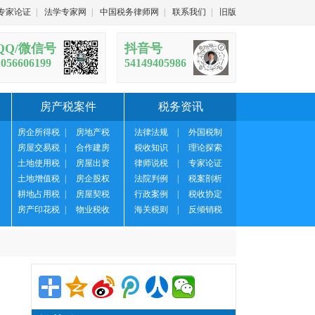
专家论证
|
法学专家网
|
中国税务律师网
|
联系我们
|
旧版
QQ/微信号
抖音号
1056606199
54149405986
房产税案件
税务资讯
房企所得税
|
房地产税
法律法规
|
外国税制
房屋交易税
|
合作建房
税收知识
|
理论探索
土地使用税
|
房屋出资
律师说税
|
专家论证
土地增值税
|
房企股权
法院判例
|
税案剖析
耕地占用税
|
房屋契税
行政案例
|
税收协定
房产印花税
|
物业税收
海关税则
|
反倾销税