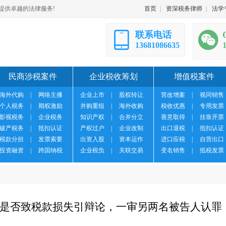
提供卓越的法律服务!
首页
|
资深税务律师
|
法学
联系电话
13681086635
民商涉税案件
企业税收筹划
增值税案件
海外代购
|
网络主播
企业上市
|
股权转让
营改增案
|
视同销售
个人税务
|
期权激励
并购重组
|
海外收购
税收优惠
|
专用发票
影视税务
|
企业税务
知识产权
|
合并分立
善意取得
|
挂靠开票
破产税务
|
抵扣认证
产权过户
|
企业改制
出口退税
|
抵扣认证
税款分担
|
发票索要
出资入股
|
资本运作
进口应税
|
自营出口
投资融资
|
跨国纳税
企业税负
|
关联交易
变名销售
|
抵税发票
是否致税款损失引辩论，一审另两名被告人认罪