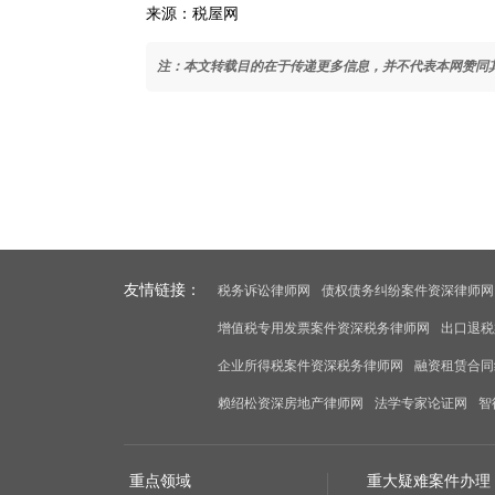
来源：税屋网
注：本文转载目的在于传递更多信息，并不代表本网赞同
友情链接：
税务诉讼律师网
债权债务纠纷案件资深律师网
增值税专用发票案件资深税务律师网
出口退税
企业所得税案件资深税务律师网
融资租赁合同
赖绍松资深房地产律师网
法学专家论证网
智
重点领域
重大疑难案件办理