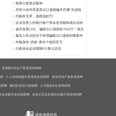
为定性
税务行政复议案例
历经10余年苏某胜出口退税骗术仍属“先进技
术”，福州国税稽查局相应的查骗方法仍非常管
代购本无罪，逃税须处罚
用
企业负责人的银行账户资金是否能构成企业的
应税收入？
虚开发票10亿，骗取出口退税款7830万！湖北
破获链条式骗税案
最高人民法院关于审理骗取出口退税刑事案件
具体应用法律若干问题的解释辑
外籍身份“伪装”查补个税四百万
行政诉讼起诉期限8大要点总结
反垄断&知识产权资深律师网
师网
个人所得税案件资深税务律师网
资深房地产税务律师网
律师网
赖绍松资深大律师网
公司股权&证券律师网
事自诉案件资深律师网
未登记无证房屋拆迁案件资深律师网
税务律师咨询