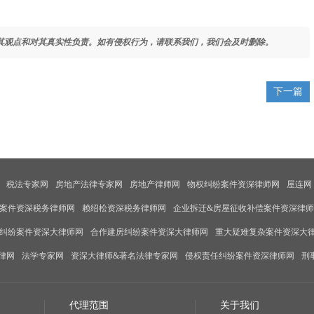
其观点和对其真实性负责。如有侵权行为，请联系我们，我们会及时删除。
下一篇
税法专家网
房地产法律专家网
房地产律师网
物权纠纷案件资深律师网
屋连网
案件资深税务律师网
赖绍松资深税务律师网
企业拆迁&房屋征收补偿案件资深律
纠纷案件资深大律师网
合作建房纠纷案件资深大律师网
重大疑难复杂案件资深大
律网
法学专家网
资深大律师&著名法律专家网
侵权责任纠纷案件资深律师网
刑
代理范围
关于我们