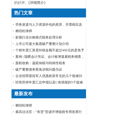
的好评。
[详细简介]
热门文章
劳务派遣与人力资源外包的差异、开票税目及
税率
赖绍松律师
影视行业分账模式税务处理分析
上市公司庞大集团破产重整计划介绍
个税年度汇算需补税金额不超过400元的是免予
申报还是免予补缴
案例 | 隐匿会计凭证、会计账簿逃避税务稽查，
小心被判刑！
股权收购：递延纳税与特殊性税务
破产重整债务豁免涉税问题刍议
企业招用退役军人优惠政策常见的几个疑难问
题解答
经营所得年度汇总申报以及C表填报的5个疑难
问题
最新发布
赖绍松律师
最高法法官：“有货”型虚开增值税专用发票行