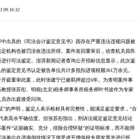
 09:16:32
中出具的《司法会计鉴定意见书》因存在严重违法违规问题被
鉴定机构也被罚没收违法所得。案件发回重审后，侦查机关昌邑
所进行司法鉴定。澎湃新闻记者查询公开招标信息显示，此次鉴
具的鉴定意见书认定被告单位共计多抵扣进项税额361万余元。
公开开庭重审此案，此时张建宁已被羁押超过6年。为查明案件事
教授张苏彤、明税(北京)税务师事务所税务师叶书波作为专家
人员亦出庭接受问询。
”的声明，鉴定人表示检材具有完整性，能满足鉴定要求，“合
，代表高水平确信度。但张苏彤指出，刑诉法规定鉴定意见结论
案件“证据确实、充分，排除合理怀疑”的证明标准，而不能用
案涉单位在进项倒挂情况下接受虚开增值税专用发票并进行抵