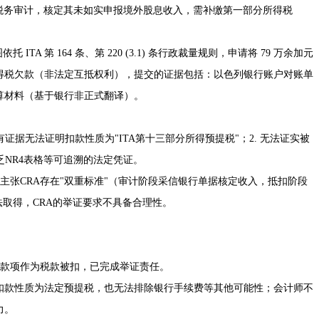
纳税年度开展税务审计，核定其未如实申报境外股息收入，需补缴第一部分所得税
ITA 第 164 条、第 220 (3.1) 条行政裁量规则，申请将 79 万余加元
得税欠款（非法定互抵权利），提交的证据包括：以色列银行账户对账单
算材料（基于银行非正式翻译）。
有证据无法证明扣款性质为"ITA第十三部分所得预提税"；2. 无法证实被
乏NR4表格等可追溯的法定凭证。
查，主张CRA存在"双重标准"（审计阶段采信银行单据核定收入，抵扣阶段
法取得，CRA的举证要求不具备合理性。
证明款项作为税款被扣，已完成举证责任。
明扣款性质为法定预提税，也无法排除银行手续费等其他可能性；会计师不
力。