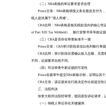
（二）NR4表格的举证要求是否合理
Prince主张：NR4表格填报义务在股息支
税人提供属于"强人所难"。
CRA抗辩：NR4表格是核实税款流向的核心凭证；如确实
of Part XIII Tax Withheld）、银行宣誓书
（三）CRA是否存在审查标准不一致
Prince主张：CRA审计阶段采信以色列银行
CRA抗辩：审计阶段仅需确认收入总额，无
不同，证据要求自然不同。
（四）司法审查中新证据的可采性
Prince在庭审中提交NR4表格示例，证明以
CRA主张：该证据未在行政决定作出前提交
三、法院判决
加拿大联邦法院经审理，驳回原告诉讼请求，认
（一）纳税人举证存在关键漏洞