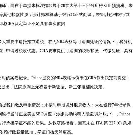
译，而在于单据未标注扣款属于加拿大第十三部分所得XIII 预提税、未
费等其他扣款性质；会计师核算基于银行非正式翻译，未经以色列银行或
此CRA认定举证不足具有事实依据。
多人重复申请抵扣或退税。在无NR4表格等可追溯凭证的情况下，税务机
构）申请过税收优惠。CRA要求提供可追溯的税款扣缴、代缴凭证，具有
的案卷记录。Prince提交的NR4表格示例未在CRA作出决定前提交，
阶段提出，法院原则上无权基于新证据、新主张推翻原决定。
核实预提税扣缴及申报情况；未按时申报境外股息收入；未在银行7年记录保
行当时正被美国SEC调查（涉嫌协助纳税人隐匿境外账户），Prince
举证不能的后果。从救济路径看，因其未在 ITA 第 227 (6) 条规
只能依赖行政裁量抵扣，举证门槛天然更高。