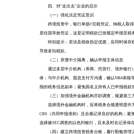
四、对“走出去”企业的启示
（一）强化法定凭证意识
跨境投资中，银行单据≠完税凭证。纳税人取得
居住国等效凭证，这是证明税款已按规定申报至税
特别提示：若涉及税收协定优惠，应同时保存税收
导致多扣税款。
（二）穿透中介隔离，确认申报主体信息
通过多层中介机构（券商、托管行、境外银行
体；与中介机构、股息支付方沟通，确认NR4表格
报的税务信息副本；避免因名义持有人已申报税款但
（三）加强境外金融机构尽职调查，规避第三
选择境外金融机构时，应将税务合规透明度作
CRS（共同申报准则）且合规记录良好的机构；避免
选择被SEC调查的以色列银行，且未及时在记录保
（四）建立跨境投资税务台账，履行勤勉管理