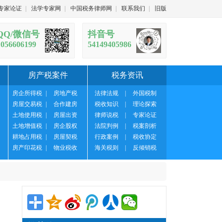
专家论证
|
法学专家网
|
中国税务律师网
|
联系我们
|
旧版
QQ/微信号
抖音号
1056606199
54149405986
房产税案件
税务资讯
房企所得税
|
房地产税
法律法规
|
外国税制
房屋交易税
|
合作建房
税收知识
|
理论探索
土地使用税
|
房屋出资
律师说税
|
专家论证
土地增值税
|
房企股权
法院判例
|
税案剖析
耕地占用税
|
房屋契税
行政案例
|
税收协定
房产印花税
|
物业税收
海关税则
|
反倾销税