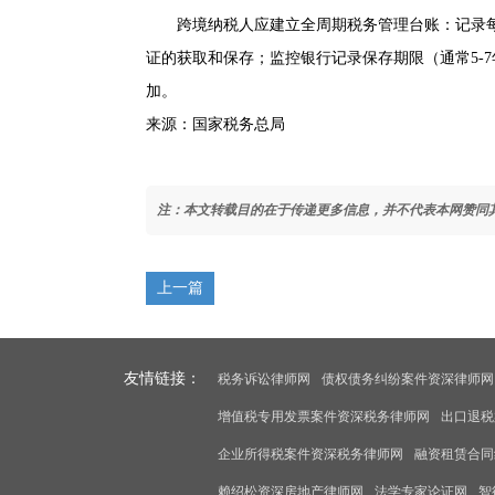
跨境纳税人应建立全周期税务管理台账：记录每
证的获取和保存；监控银行记录保存期限（通常5-
加。
来源：国家税务总局
注：本文转载目的在于传递更多信息，并不代表本网赞同
上一篇
友情链接：
税务诉讼律师网
债权债务纠纷案件资深律师网
增值税专用发票案件资深税务律师网
出口退税
企业所得税案件资深税务律师网
融资租赁合同
赖绍松资深房地产律师网
法学专家论证网
智