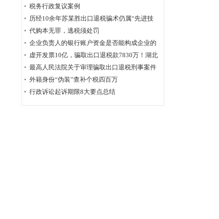
为定性
税务行政复议案例
历经10余年苏某胜出口退税骗术仍属“先进技
术”，福州国税稽查局相应的查骗方法仍非常管
代购本无罪，逃税须处罚
用
企业负责人的银行账户资金是否能构成企业的
应税收入？
虚开发票10亿，骗取出口退税款7830万！湖北
破获链条式骗税案
最高人民法院关于审理骗取出口退税刑事案件
具体应用法律若干问题的解释辑
外籍身份“伪装”查补个税四百万
行政诉讼起诉期限8大要点总结