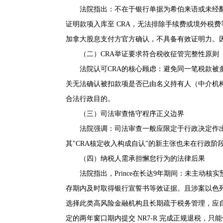
法院指出：不在于银行单据为希伯来语或未经翻
证明款项入库至 CRA，无法排除手续费或境外税
加拿大股息支付方官方确认，不具备有效证明力。因
（二）CRA举证要求符合税收征管完整性原则
法院认可CRA的核心顾虑：避免同一笔税款被
关无法确认被扣款项是否已由名义持有人（中介机
合法行政目的。
（三）司法审查恪守程序正义边界
法院强调：司法审查一般应限定于行政决定作出时
其"CRA核定收入构成自认"的新主张也未在行政
（四）纳税人需承担懈怠行为的法律后果
法院指出，Prince在长达9年期间：未主动
存期内及时取得银行宣誓书等效证据。且涉案以色列银
选择此类高风险金融机构且长期疏于税务管理，应自行承担
定的两年窗口期内提交 NR7-R 完成正规退税，