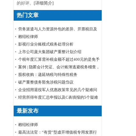
的好评。
[详细简介]
热门文章
劳务派遣与人力资源外包的差异、开票税目及
税率
赖绍松律师
影视行业分账模式税务处理分析
上市公司庞大集团破产重整计划介绍
个税年度汇算需补税金额不超过400元的是免予
申报还是免予补缴
案例 | 隐匿会计凭证、会计账簿逃避税务稽查，
小心被判刑！
股权收购：递延纳税与特殊性税务
破产重整债务豁免涉税问题刍议
企业招用退役军人优惠政策常见的几个疑难问
题解答
经营所得年度汇总申报以及C表填报的5个疑难
问题
最新发布
赖绍松律师
最高法法官：“有货”型虚开增值税专用发票行