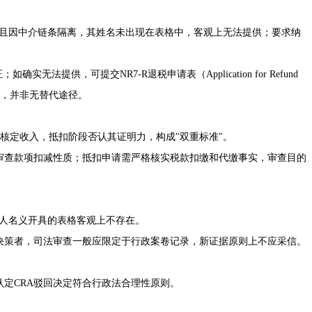
付方，且因中介链条隔离，其姓名未出现在表格中，客观上无法提供；要求纳
无法提供，可提交NR7-R退税申请表（Application for Refund
等等效证据，并非无替代途径。
单据核定收入，抵扣阶段否认其证明力，构成"双重标准"。
需审查款项扣减性质；抵扣申请需严格核实税款扣缴和代缴事实，审查目的
其个人名义开具的表格客观上不存在。
给决策者，司法审查一般应限定于行政案卷记录，新证据原则上不应采信。
定CRA驳回决定符合行政法合理性原则。