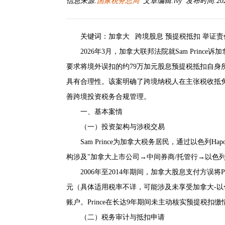
信息来源:
国家税务总局
文章编辑:lvy 发布时间:2026-
关键词：加拿大 跨境股息 预提税抵扣 举证责
2026年3月，加拿大联邦法院就Sam Prince
要求将境外误扣的约79万加元股息预提税抵扣自身
具有合理性。该案明确了跨境纳税人在主张税收抵免
善跨境投资税务合规管理。
一、基本案情
（一）投资架构与涉税交易
Sam Prince为加拿大税务居民，通过以色列H
构涉及"加拿大上市公司→中间券商/托管行→以色
2006年至2014年期间，加拿大股息支付方误将Pr
元（具体适用税率不详，可能涉及未享受加拿大-以
账户。Prince在长达9年期间未主动核实预提税
（二）税务审计与抵扣申请