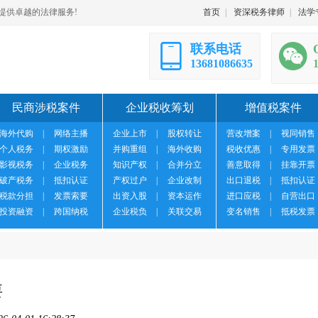
提供卓越的法律服务!
首页
|
资深税务律师
|
法学
联系电话
13681086635
民商涉税案件
企业税收筹划
增值税案件
海外代购
|
网络主播
企业上市
|
股权转让
营改增案
|
视同销售
个人税务
|
期权激励
并购重组
|
海外收购
税收优惠
|
专用发票
影视税务
|
企业税务
知识产权
|
合并分立
善意取得
|
挂靠开票
破产税务
|
抵扣认证
产权过户
|
企业改制
出口退税
|
抵扣认证
税款分担
|
发票索要
出资入股
|
资本运作
进口应税
|
自营出口
投资融资
|
跨国纳税
企业税负
|
关联交易
变名销售
|
抵税发票
要