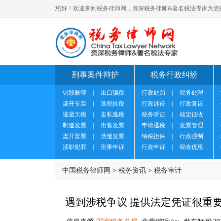
您好！欢迎来到税务律师网，资深税务律师&著名税法专家为您
刑事案件辩护
税务行政纠纷
销毁账簿
|
出口骗税
行政处罚
|
税务处理
虚开专票
|
逃税抗税
行政诉讼
|
行政复议
逃避欠税
|
走私逃税
税务听证
|
核定征收
制造发票
|
出售发票
申请退税
|
发票管理
虚开普票
|
伪造发票
纳税担保
|
行政强制
渎职犯罪
|
刑事申诉
行政申诉
|
税收优惠
中国税务律师网
>
税务资讯
>
税务审计
遇到涉税争议 提供法定凭证很重