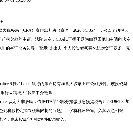
04-01 16:28:37
任
诉加拿大税务局（CRA）案作出判决（案号：2026 FC 367），驳回了纳税人
所得税欠款的申请。法院认定，CRA以证据不足为由驳回抵扣申请的决定
时的举证义务边界，警示"走出去"个人投资者须强化法定凭证意识，完
apoalim银行和Leumi银行的账户持有加拿大多家上市公司股份。该投资架
列银行→纳税人"多层中介链条。
ince认定为非居民，依据ITA第13部分扣缴股息预提税合计790,961.82加
色列税收协定15%税率限制的问题），仅将税后净额汇入其以色列银行
扣缴情况，也未按规定申报境外股息收入。