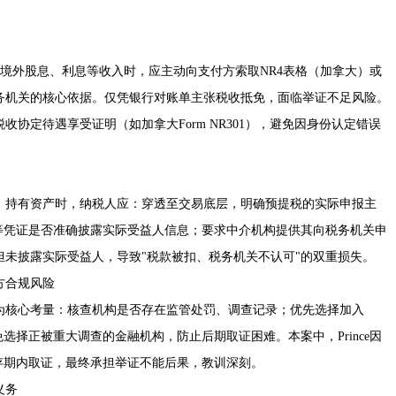
境外股息、利息等收入时，应主动向支付方索取NR4表格（加拿大）或
务机关的核心依据。仅凭银行对账单主张税收抵免，面临举证不足风险。
协定待遇享受证明（如加拿大Form NR301），避免因身份认定错误
）持有资产时，纳税人应：穿透至交易底层，明确预提税的实际申报主
等凭证是否准确披露实际受益人信息；要求中介机构提供其向税务机关申
未披露实际受益人，导致"税款被扣、税务机关不认可"的双重损失。
方合规风险
为核心考量：核查机构是否存在监管处罚、调查记录；优先选择加入
选择正被重大调查的金融机构，防止后期取证困难。本案中，Prince因
存期内取证，最终承担举证不能后果，教训深刻。
义务