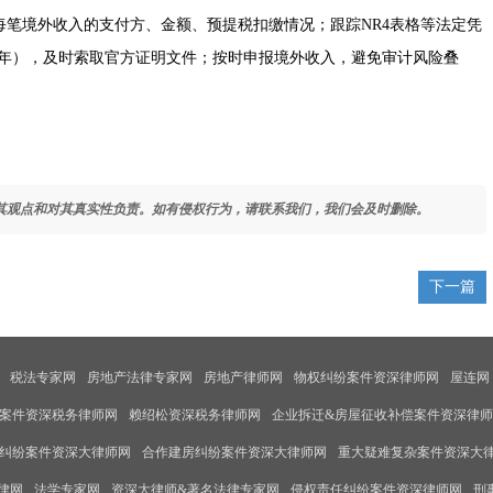
笔境外收入的支付方、金额、预提税扣缴情况；跟踪NR4表格等法定凭
7年），及时索取官方证明文件；按时申报境外收入，避免审计风险叠
其观点和对其真实性负责。如有侵权行为，请联系我们，我们会及时删除。
下一篇
税法专家网
房地产法律专家网
房地产律师网
物权纠纷案件资深律师网
屋连网
案件资深税务律师网
赖绍松资深税务律师网
企业拆迁&房屋征收补偿案件资深律
纠纷案件资深大律师网
合作建房纠纷案件资深大律师网
重大疑难复杂案件资深大
律网
法学专家网
资深大律师&著名法律专家网
侵权责任纠纷案件资深律师网
刑