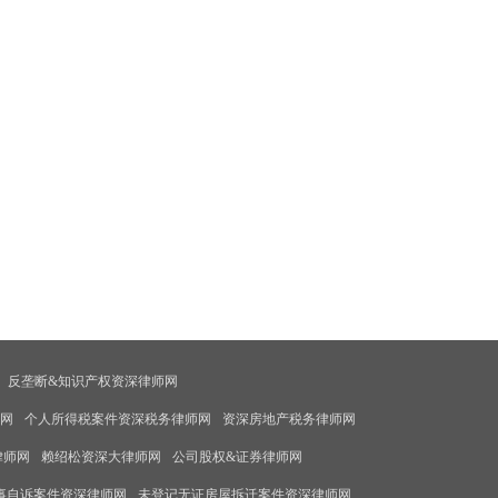
反垄断&知识产权资深律师网
师网
个人所得税案件资深税务律师网
资深房地产税务律师网
律师网
赖绍松资深大律师网
公司股权&证券律师网
事自诉案件资深律师网
未登记无证房屋拆迁案件资深律师网