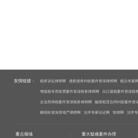
友情链接：
税务诉讼律师网
债权债务纠纷案件资深律师网
税法专家
增值税专用发票案件资深税务律师网
出口退税案件资深税
企业所得税案件资深税务律师网
融资租赁合同纠纷案件资
赖绍松资深房地产律师网
法学专家论证网
智律网
法学专
重点领域
重大疑难案件办理