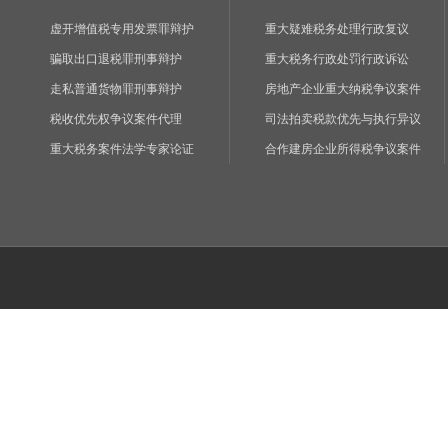
虚开增值税专用发票罪辩护
重大疑难税务处理行政复议
骗取出口退税罪刑事辩护
重大税务行政处罚行政诉讼
走私普通货物罪刑事辩护
房地产企业重大纳税争议案件
税收优先权争议案件代理
司法拍卖税款优先与执行异议
重大税务案件法学专家论证
合作建房企业所得税争议案件