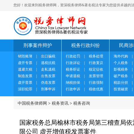
您好！欢迎来到税务律师网，资深税务律师&著名税法专家为您提供卓越的法
刑事案件辩护
税务行政纠纷
民商涉
销毁账簿
|
出口骗税
行政处罚
|
税务处理
海外代购
|
虚开专票
|
逃税抗税
行政诉讼
|
行政复议
个人税务
|
逃避欠税
|
走私逃税
税务听证
|
核定征收
影视税务
|
制造发票
|
出售发票
申请退税
|
发票管理
破产税务
|
虚开普票
|
伪造发票
纳税担保
|
行政强制
税款分担
|
渎职犯罪
|
刑事申诉
行政申诉
|
税收优惠
投资融资
|
中国税务律师网
>
税务资讯
>
税务咨询
国家税务总局榆林市税务局第三稽查局依
限公司 虚开增值税发票案件