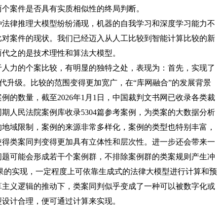
两个案件是否具有实质相似性的终局判断。
法律推理大模型纷纷涌现，机器的自我学习和深度学习能力不
比对案件的现状。我们已经迈入从人工比较到智能计算比较的新
而代之的是技术理性和算法大模型。
人力的个案比较，有明显的独特之处，表现为：首先，实现了
的迭代升级。比较的范围变得更加宽广，在“库网融合”的发展背景
的数量，截至2026年1月1日，中国裁判文书网已收录各类裁
篇。同期人民法院案例库收录5304篇参考案例，为类案的大数据分析
的地域限制，案例的来源非常多样化，案例的类型也特别丰富，
使得类案同判变得更加具有立体性和层次性。进一步还会带来一
问题可能会形成若干个案例群，不排除案例群的类案规则产生冲
果的实现，一定程度上可依靠生成式的法律大模型进行计算和预
算主义逻辑的推动下，类案同判似乎变成了一种可以被数字化或
型设计合理，便可通过计算来实现。