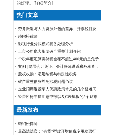
的好评。
[详细简介]
热门文章
劳务派遣与人力资源外包的差异、开票税目及
税率
赖绍松律师
影视行业分账模式税务处理分析
上市公司庞大集团破产重整计划介绍
个税年度汇算需补税金额不超过400元的是免予
申报还是免予补缴
案例 | 隐匿会计凭证、会计账簿逃避税务稽查，
小心被判刑！
股权收购：递延纳税与特殊性税务
破产重整债务豁免涉税问题刍议
企业招用退役军人优惠政策常见的几个疑难问
题解答
经营所得年度汇总申报以及C表填报的5个疑难
问题
最新发布
赖绍松律师
最高法法官：“有货”型虚开增值税专用发票行