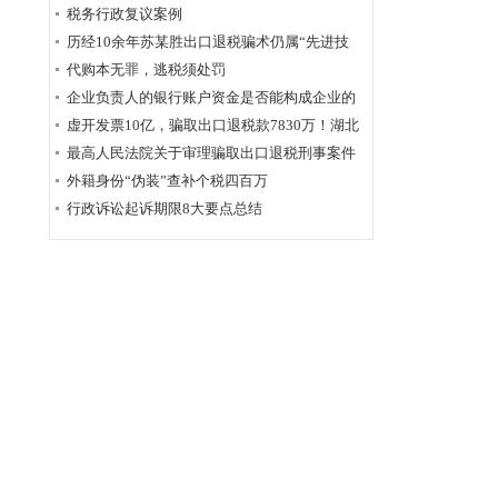
为定性
税务行政复议案例
历经10余年苏某胜出口退税骗术仍属“先进技
术”，福州国税稽查局相应的查骗方法仍非常管
代购本无罪，逃税须处罚
用
企业负责人的银行账户资金是否能构成企业的
应税收入？
虚开发票10亿，骗取出口退税款7830万！湖北
破获链条式骗税案
最高人民法院关于审理骗取出口退税刑事案件
具体应用法律若干问题的解释辑
外籍身份“伪装”查补个税四百万
行政诉讼起诉期限8大要点总结