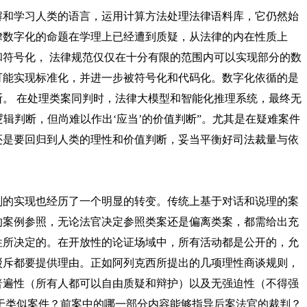
和学习人类的语言，运用计算方法处理法律语料库，它仍然始
律数字化的命题在学理上已经遭到质疑，从法律的内在性质上
和符号化，
法律规范仅仅在十分有限的范围内可以实现部分的数
可能实现标准化，并进一步被符号化和代码化。数字化依循的是
断。
在处理类案同判时，法律大模型和智能化推理系统，最终无
的逻辑判断，但尚难以作出‘应当’的价值判断”。尤其是在疑难案件
还是要回归到人类的理性和价值判断，妥当平衡好司法裁量与依
的实现也经历了一个明显的转变。传统上基于对话和说理的案
的案例参照，无论法官决定参照类案还是偏离类案，都需给出充
性所决定的。在开放性的论证场域中，所有活动都是公开的，允
驳斥都要提供理由。正如阿列克西所提出的几项理性商谈规则，
普遍性（所有人都可以自由质疑和辩护）以及无强迫性（不得强
于类似案件？前案中的哪一部分内容能够指导后案法官的裁判？