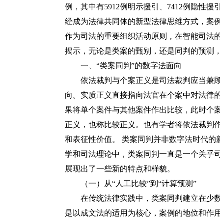
例，其中有5912例明示援引、7412例隐性
经成为法律共同体的新型法律思维方式，案
作为司法的重要组织活动原则，在智能司法
揭示，无论是类案的甄别，还是同判的预测
一、
“类案同判”的数字法面向
依法裁判与个案正义是司法裁判应当兼顾
向。实质正义直接指向法官在个案中对法律
果将单个案件与其他案件作出比较，此时个
正义，也称比较正义。也有学者将依法裁判
和表征性价值。
类案同判并非数字法时代的
学和司法理论中，类案同判一直是一个关乎
展现出了一些新的特点和样貌。
（一）从
“人工比较”到“计算预测”
在传统法律实践中，类案同判建立在少数
是以成文法的适用为核心，案例的地位和作