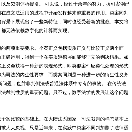
援引以及53例评析援引。 可以说，经过十余年的努力，援引案例已
例在成文法适用的过程中开始发挥越来越重要的作用。类案同判
的背景下展现出了一些新特征，同时也经受着新的挑战。本文将
，都无法依赖数字化的计算而实现。
的两项重要要求。个案正义包括实质正义与比较正义两个面
的正确运用，得到一个在实质道德层面能够证立的判决结果。如
案正义会获得一种新的表现形式，即类似案件应类似处理的形式
作为司法的内生性要求，而类案同判是一种进一步的衍生性义务
新问题，也并非判例法或普通法体系中专有的事物。
在传统法
司法裁判性质的重要问题。只不过，数字法学的发展让这个问题
个案比较的基础上。在大陆法系国家，司法裁判的样态基本上
用被大大忽视。只是近年来，在实践中类案不同判加剧了法律适