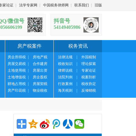
专家论证
|
法学专家网
|
中国税务律师网
|
联系我们
|
旧版
QQ/微信号
抖音号
1056606199
54149405986
房产税案件
税务资讯
房企所得税
|
房地产税
法律法规
|
外国税制
房屋交易税
|
合作建房
税收知识
|
理论探索
土地使用税
|
房屋出资
律师说税
|
专家论证
土地增值税
|
房企股权
法院判例
|
税案剖析
耕地占用税
|
房屋契税
行政案例
|
税收协定
房产印花税
|
物业税收
海关税则
|
反倾销税