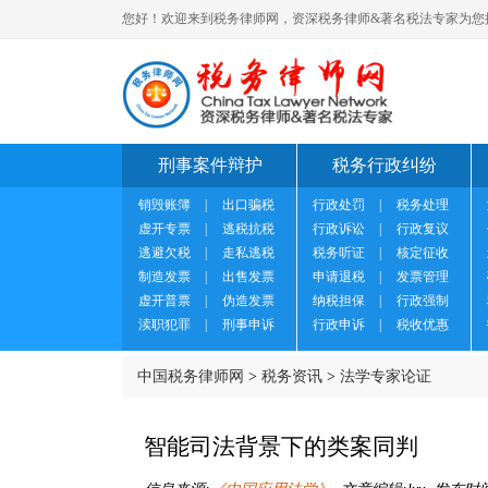
您好！欢迎来到税务律师网，资深税务律师&著名税法专家为您
刑事案件辩护
税务行政纠纷
销毁账簿
|
出口骗税
行政处罚
|
税务处理
虚开专票
|
逃税抗税
行政诉讼
|
行政复议
逃避欠税
|
走私逃税
税务听证
|
核定征收
制造发票
|
出售发票
申请退税
|
发票管理
虚开普票
|
伪造发票
纳税担保
|
行政强制
渎职犯罪
|
刑事申诉
行政申诉
|
税收优惠
中国税务律师网
>
税务资讯
>
法学专家论证
智能司法背景下的类案同判