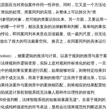
层面应当对类似案件作同一性评价。同时，它又是一个方法论
了类似的处理。类案同判的实现，从整体上可以拆分为
“类
找到参照的对象，把可能的类案识别出来。另一方面，又要运用一
中的哪一个环节，都涉及复杂的法律解释和判断，靠单纯的事实
治悖论，即同案同判本来意在压缩裁量、统一裁判尺度，但无论
开放出了很大的司法裁量空间。 换言之，在同案同判的具体运行
mbolism），侧重逻辑的推演与计算。以基于规则的推理与基于案
将法律规则作逻辑变形，实际上是对规则作标准化的处理，一旦
统中的规则事实要素进行匹配，如果能够对应，则将特定结果归
适用于成文法系，而基于案例的推理广泛应用于普通法系，它以
如果待决案件与案例库中的案例相匹配，则将相应的结果配置给
缺陷就是计算机智能系统无法像人那样作出理性的价值判
和价值判断，法律智能系统的短板就暴露无遗”。在基于规则的
转化成纯粹描述性的符号表达，显然会出现将规范性判断还原为