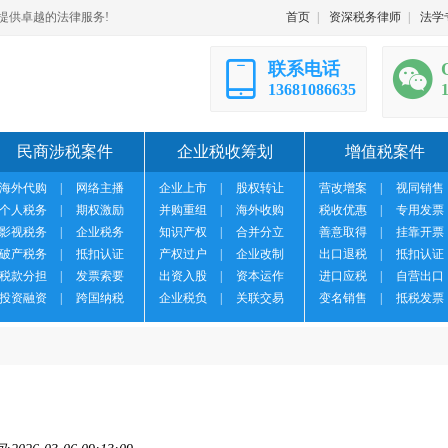
提供卓越的法律服务!
首页
|
资深税务律师
|
法学
联系电话
13681086635
民商涉税案件
企业税收筹划
增值税案件
海外代购
|
网络主播
企业上市
|
股权转让
营改增案
|
视同销售
个人税务
|
期权激励
并购重组
|
海外收购
税收优惠
|
专用发票
影视税务
|
企业税务
知识产权
|
合并分立
善意取得
|
挂靠开票
破产税务
|
抵扣认证
产权过户
|
企业改制
出口退税
|
抵扣认证
税款分担
|
发票索要
出资入股
|
资本运作
进口应税
|
自营出口
投资融资
|
跨国纳税
企业税负
|
关联交易
变名销售
|
抵税发票