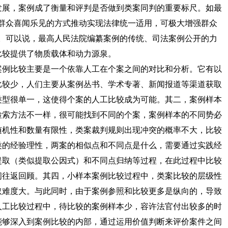
发展，案例成了衡量和评判是否做到类案同判的重要标尺。如最
种群众喜闻乐见的方式推动实现法律统一适用，可极大增强群众
”。可以说，最高人民法院编纂案例的传统、司法案例公开的力
比较提供了物质载体和动力源泉。
例比较主要是一个依靠人工在个案之间的对比和分析。它有以
比较少，人们主要从案例丛书、学术专著、新闻报道等渠道获取
类型很单一，这使得个案的人工比较成为可能。其二，案例样本
检索方法不一样，很可能找到不同的个案，案例样本的不同势必
随机性和数量有限性，类案裁判规则出现冲突的概率不大，比较
类的经验理性，两案的相似点和不同点是什么，需要通过实践经
提取（类似提取公因式）和不同点归纳等过程，在此过程中比较
间往返回顾。其四，小样本案例比较过程中，类案比较的层级性
取难度大。与此同时，由于案例参照和比较更多是纵向的，导致
人工比较过程中，待比较的案例样本少，容许法官付出较多的时
能够深入到案例比较的内部，通过运用价值判断来评价案件之间