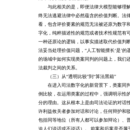
与此相关的是，即便法律大模型能够理解
终无法逃避法律中必然蕴含的价值判断。法
看，包含评价要素的规范无法被还原为数字
字化，纯粹描述性的规范或者技术性规范有
一种还原论的逻辑，以事实描述取代价值判
法妥当处理价值问题，
“人工智能擅长‘是’
的场域中如何实现类案同判的问题上，我们
法裁判之间的关系。
（三）从
“透明比较”到“算法黑箱”
在进入司法数字化的新背景下，类案同判
例比较，在运用类案的过程中，强调明示性
分的理由。这从根本上是由司法论证的对话
许利益攸关者参加对话和讨论，任何辩护和
包括同等地位（所有人都可以参加辩论）、
迫人们说话或不说话）。
前案和后案是否属