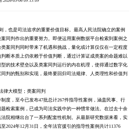
26-03-06 09:13:09
则，也是司法追求的重要价值目标。最高人民法院确立的案例
类案同判作出的重要努力。即便运用案例数据平台检索到案例之
给类案同判同时带来了机遇和挑战，量化或计算仅仅在一定程度
的判断本质上仍依赖于价值判断，通过计算证成类案的命题难以
模型的技术壁垒以及类案同判运行的内在机理，使得通过数字化
案同判的甄别和实现，最终要回归司法规律、人类理性和价值判
法律大模型；类案同判
导制度，至今已发布47批总计267件指导性案例，涵盖民事、行
问题检索案例，已成为司法实践中的一种惯常做法。在过去十余
民法院相继出台了一系列配套性机制。从最新研究数据来看，实
024年12月31日，全年法官援引的指导性案例共计11376