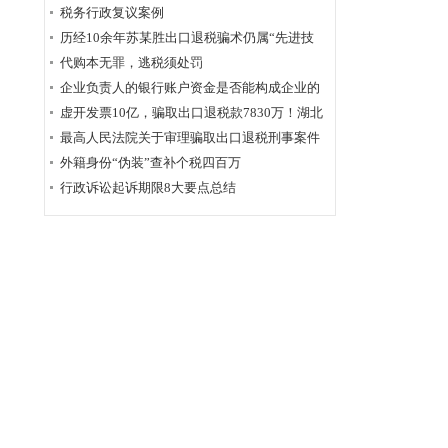
为定性
税务行政复议案例
历经10余年苏某胜出口退税骗术仍属“先进技
术”，福州国税稽查局相应的查骗方法仍非常管
代购本无罪，逃税须处罚
用
企业负责人的银行账户资金是否能构成企业的
应税收入？
虚开发票10亿，骗取出口退税款7830万！湖北
破获链条式骗税案
最高人民法院关于审理骗取出口退税刑事案件
具体应用法律若干问题的解释辑
外籍身份“伪装”查补个税四百万
行政诉讼起诉期限8大要点总结