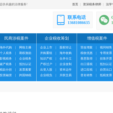
提供卓越的法律服务!
首页
|
资深税务律师
|
法学
联系电话
13681086635
民商涉税案件
企业税收筹划
增值税案件
海外代购
|
网络主播
企业上市
|
股权转让
营改增案
|
视同销售
个人税务
|
期权激励
并购重组
|
海外收购
税收优惠
|
专用发票
影视税务
|
企业税务
知识产权
|
合并分立
善意取得
|
挂靠开票
破产税务
|
抵扣认证
产权过户
|
企业改制
出口退税
|
抵扣认证
税款分担
|
发票索要
出资入股
|
资本运作
进口应税
|
自营出口
投资融资
|
跨国纳税
企业税负
|
关联交易
变名销售
|
抵税发票