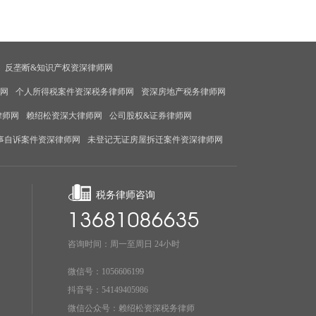
反垄断&知识产权资深律师网
师网
个人所得税案件资深税务律师网
资深房地产税务律师网
律师网
赖绍松资深大律师网
公司股权&证券律师网
事自诉案件资深律师网
未登记无证房屋拆迁案件资深律师网
税务律师咨询
咨询时间：周一至周日 24小时
微信号：1056606199
抖音号：54149405986
微信公众号：赖绍松资深税务律师