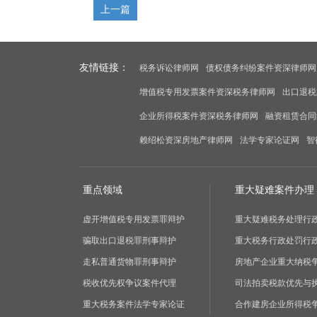
上一篇
友情链接：
税务诉讼律师网
债权债务纠纷案件资深律师网
增值税专用发票案件资深税务律师网
出口退税
企业所得税案件资深税务律师网
融资租赁合同
赖绍松资深房地产律师网
法学专家论证网
智
重点领域
重大疑难案件办理
虚开增值税专用发票罪辩护
重大疑难税务处理行
骗取出口退税罪刑事辩护
重大税务行政处罚行
走私普通货物罪刑事辩护
房地产企业重大纳税
税收优先权争议案件代理
司法拍卖税款优先与
重大税务案件法学专家论证
合作建房企业所得税