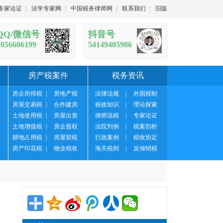
专家论证
|
法学专家网
|
中国税务律师网
|
联系我们
|
旧版
QQ/微信号
抖音号
1056606199
54149405986
房产税案件
税务资讯
房企所得税
|
房地产税
法律法规
|
外国税制
房屋交易税
|
合作建房
税收知识
|
理论探索
土地使用税
|
房屋出资
律师说税
|
专家论证
土地增值税
|
房企股权
法院判例
|
税案剖析
耕地占用税
|
房屋契税
行政案例
|
税收协定
房产印花税
|
物业税收
海关税则
|
反倾销税