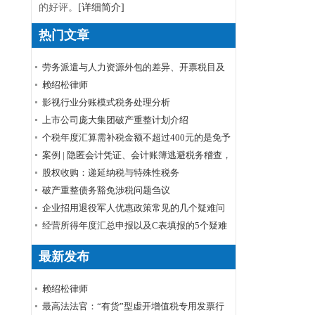
的好评。
[详细简介]
热门文章
劳务派遣与人力资源外包的差异、开票税目及
税率
赖绍松律师
影视行业分账模式税务处理分析
上市公司庞大集团破产重整计划介绍
个税年度汇算需补税金额不超过400元的是免予
申报还是免予补缴
案例 | 隐匿会计凭证、会计账簿逃避税务稽查，
小心被判刑！
股权收购：递延纳税与特殊性税务
破产重整债务豁免涉税问题刍议
企业招用退役军人优惠政策常见的几个疑难问
题解答
经营所得年度汇总申报以及C表填报的5个疑难
问题
最新发布
赖绍松律师
最高法法官：“有货”型虚开增值税专用发票行