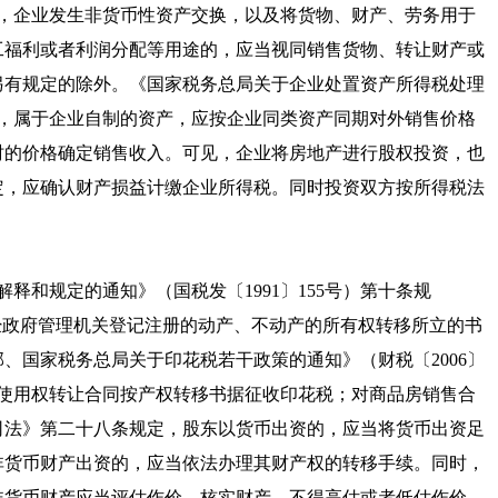
，企业发生非货币性资产交换，以及将货物、财产、劳务用于
工福利或者利润分配等用途的，应当视同销售货物、转让财产或
另有规定的除外。《
国家税务总局关于企业处置资产所得税处理
，属于企业自制的资产，应按企业同类资产同期对外销售价格
时的价格确定销售收入。可见，企业将房地产进行股权投资，也
定，应确认财产损益计缴企业所得税。同时投资双方按所得税法
解释和规定的通知
》（
国税发〔1991〕155号
）第十条规
经政府管理机关登记注册的动产、不动产的所有权转移所立的书
部、国家税务总局关于印花税若干政策的通知
》（
财税〔2006〕
使用权转让合同按产权转移书据征收印花税；对商品房销售合
司法》第二十八条规定，股东以货币出资的，应当将货币出资足
非货币财产出资的，应当依法办理其财产权的转移手续。同时，
非货币财产应当评估作价，核实财产，不得高估或者低估作价。