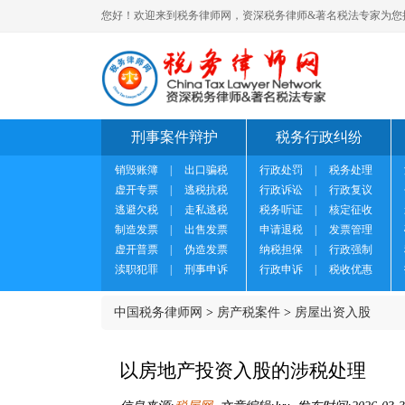
您好！欢迎来到税务律师网，资深税务律师&著名税法专家为您
刑事案件辩护
税务行政纠纷
销毁账簿
|
出口骗税
行政处罚
|
税务处理
虚开专票
|
逃税抗税
行政诉讼
|
行政复议
逃避欠税
|
走私逃税
税务听证
|
核定征收
制造发票
|
出售发票
申请退税
|
发票管理
虚开普票
|
伪造发票
纳税担保
|
行政强制
渎职犯罪
|
刑事申诉
行政申诉
|
税收优惠
中国税务律师网
>
房产税案件
>
房屋出资入股
以房地产投资入股的涉税处理