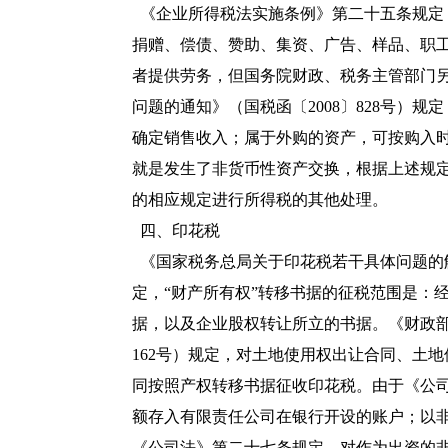
《企业所得税法实施条例》第二十五条规定
捐赠、偿债、赞助、集资、广告、样品、职
者提供劳务，但国务院财政、税务主管部门
问题的通知
》（
国税函〔2008〕828号
）规定
确定销售收入；属于外购的资产，可按购入
就是发生了非货币性资产交换，根据上述规
的相应规定进行所得税的其他处理。
四、印花税
《
国家税务总局关于印花税若干具体问题的
定，“财产所有权”转移书据的征税范围是：
据，以及企业股权转让所立的书据。《
财政
162号
）规定，对土地使用权出让合同、土地
同按照产权转移书据征收印花税。由于《公
额存入有限责任公司在银行开设的账户；以
《公司法》第二十七条规定，对作为出资的