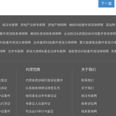
下一篇
税法专家网
房地产法律专家网
房地产律师网
物权纠纷案件资深律师网
屋连网
案件资深税务律师网
赖绍松资深税务律师网
企业拆迁&房屋征收补偿案件资深律
纠纷案件资深大律师网
合作建房纠纷案件资深大律师网
重大疑难复杂案件资深大
律网
法学专家网
资深大律师&著名法律专家网
侵权责任纠纷案件资深律师网
刑
代理范围
关于我们
政复议
代理各类涉税行政诉讼案件
联系我们
政诉讼
出具税务律师法律意见书
关于我们
争议案件
组织著名法学专家论证
税法专家网
执行异议
专家证人出庭作证
税务诉讼网
争议案件
司法会计审计与鉴定
税务案例网