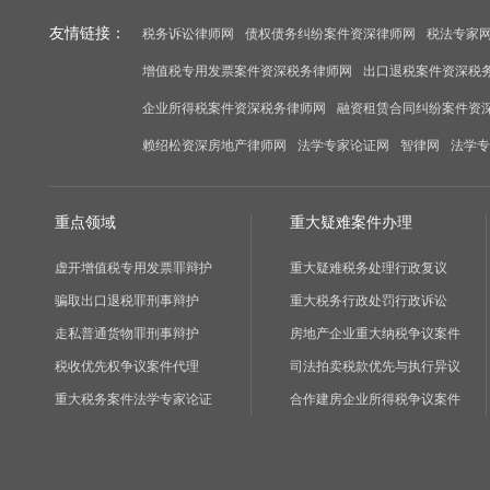
友情链接：
税务诉讼律师网
债权债务纠纷案件资深律师网
税法专家
增值税专用发票案件资深税务律师网
出口退税案件资深税
企业所得税案件资深税务律师网
融资租赁合同纠纷案件资
赖绍松资深房地产律师网
法学专家论证网
智律网
法学专
重点领域
重大疑难案件办理
虚开增值税专用发票罪辩护
重大疑难税务处理行政复议
骗取出口退税罪刑事辩护
重大税务行政处罚行政诉讼
走私普通货物罪刑事辩护
房地产企业重大纳税争议案件
税收优先权争议案件代理
司法拍卖税款优先与执行异议
重大税务案件法学专家论证
合作建房企业所得税争议案件