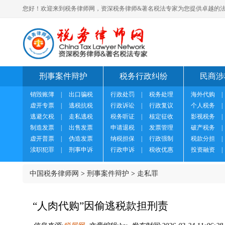
您好！欢迎来到税务律师网，资深税务律师&著名税法专家为您提供卓越的法
刑事案件辩护
税务行政纠纷
民商涉
销毁账簿
|
出口骗税
行政处罚
|
税务处理
海外代购
|
虚开专票
|
逃税抗税
行政诉讼
|
行政复议
个人税务
|
逃避欠税
|
走私逃税
税务听证
|
核定征收
影视税务
|
制造发票
|
出售发票
申请退税
|
发票管理
破产税务
|
虚开普票
|
伪造发票
纳税担保
|
行政强制
税款分担
|
渎职犯罪
|
刑事申诉
行政申诉
|
税收优惠
投资融资
|
中国税务律师网
>
刑事案件辩护
>
走私罪
“人肉代购”因偷逃税款担刑责