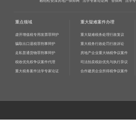
赖绍松资深房地产律师网
法学专家论证网
智律网
法学专
重点领域
重大疑难案件办理
虚开增值税专用发票罪辩护
重大疑难税务处理行政复议
骗取出口退税罪刑事辩护
重大税务行政处罚行政诉讼
走私普通货物罪刑事辩护
房地产企业重大纳税争议案件
税收优先权争议案件代理
司法拍卖税款优先与执行异议
重大税务案件法学专家论证
合作建房企业所得税争议案件