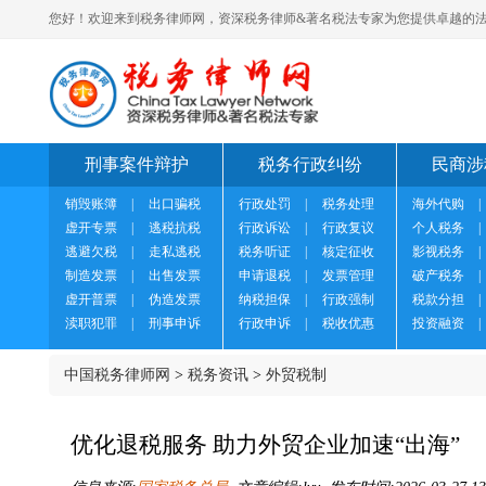
您好！欢迎来到税务律师网，资深税务律师&著名税法专家为您提供卓越的法
刑事案件辩护
税务行政纠纷
民商涉
销毁账簿
|
出口骗税
行政处罚
|
税务处理
海外代购
|
虚开专票
|
逃税抗税
行政诉讼
|
行政复议
个人税务
|
逃避欠税
|
走私逃税
税务听证
|
核定征收
影视税务
|
制造发票
|
出售发票
申请退税
|
发票管理
破产税务
|
虚开普票
|
伪造发票
纳税担保
|
行政强制
税款分担
|
渎职犯罪
|
刑事申诉
行政申诉
|
税收优惠
投资融资
|
中国税务律师网
>
税务资讯
>
外贸税制
优化退税服务 助力外贸企业加速“出海”