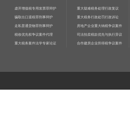
虚开增值税专用发票罪辩护
重大疑难税务处理行政复议
骗取出口退税罪刑事辩护
重大税务行政处罚行政诉讼
走私普通货物罪刑事辩护
房地产企业重大纳税争议案件
税收优先权争议案件代理
司法拍卖税款优先与执行异议
重大税务案件法学专家论证
合作建房企业所得税争议案件