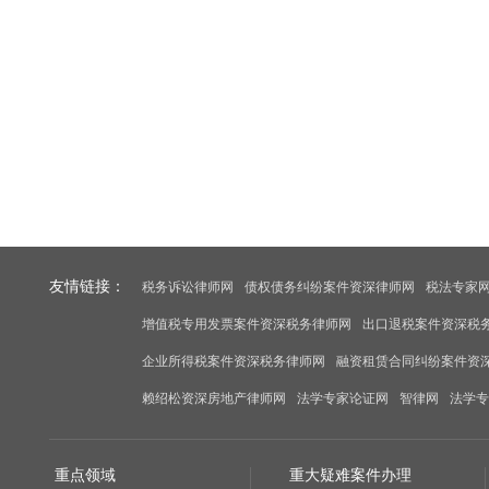
友情链接：
税务诉讼律师网
债权债务纠纷案件资深律师网
税法专家
增值税专用发票案件资深税务律师网
出口退税案件资深税
企业所得税案件资深税务律师网
融资租赁合同纠纷案件资
赖绍松资深房地产律师网
法学专家论证网
智律网
法学专
重点领域
重大疑难案件办理