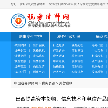
您好！欢迎来到税务律师网，资深税务律师&著名税法专家为您提供卓越的法
刑事案件辩护
税务行政纠纷
民商涉
销毁账簿
|
出口骗税
行政处罚
|
税务处理
海外代购
|
虚开专票
|
逃税抗税
行政诉讼
|
行政复议
个人税务
|
逃避欠税
|
走私逃税
税务听证
|
核定征收
影视税务
|
制造发票
|
出售发票
申请退税
|
发票管理
破产税务
|
虚开普票
|
伪造发票
纳税担保
|
行政强制
税款分担
|
渎职犯罪
|
刑事申诉
行政申诉
|
税收优惠
投资融资
|
中国税务律师网
>
税务资讯
>
外贸税制
巴西提高资本货物、信息技术和电信产品