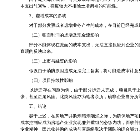
本支出*130%，额度较大不排除土增调裆的可能性。
3、虚增成本的影响
对于部分发票或者虚增业务产生的成本，在目前已经完成系
（二）账面利润的虚增及现金流影响
部分不能体现在账面的成本支出，无法直接反应到企业的财
直观的反映出来。
（三）上市与融资的影响
假设由于消防原因造成无法完工备案，将可能造成审计意见
（四）项目持续性影响
以拆迁存在问题为例，由于部分拆迁未完成，项目急于上
张，甚至烂尾风险。此类风险亦为笔者亲历，确非企业自身所
五、结论
鉴于上述，在房地产并购潮暗潮汹涌之际，为确保地产项目
成本控制应成为房地产企业实现兼并重组的必练内功，而收并
专业精神，因此收并购的成功与否最终取决于团队的综合能力