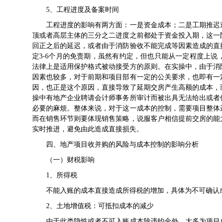
5、工程进度及备案时间
工程进度的影响有两方面：一是资金成本；二是工期推迟造
顶或者高层主体的三分之二进度之前都处于资金投入期，这一
回正之后的延迟，或者由于消防验收不能完成等因素造成的直
定3-6个月的免责期，虽然有约定，但也只能从一定程度上
法律上是适用保护格式被动接受方的原则。在实操中，由于消
因素也较多，对于前期和项目部有一定的公关要求，也即有一
因，也正是这个原因，直接导致了延期交房产生高额的成本，
操中有地产企业聘请会计师事务所审计而被出具无法给出或者
必要的麻烦。整体来说，对于这一成本的控制，需要项目整体
而在销售环节则要体现销售策略，说服客户相信提前交房的能
实时推进，避免由此造成直接损失。
四、地产项目收并购的风险与成本控制的影响分析
（一）财税影响
1、所得税
不能入账的成本直接造成所得税的增加，具体为不可确认成本
2、土地增值税：可抵扣成本的减少
由于此类隐性或者不可入账成本除违约金外，大多为项目成