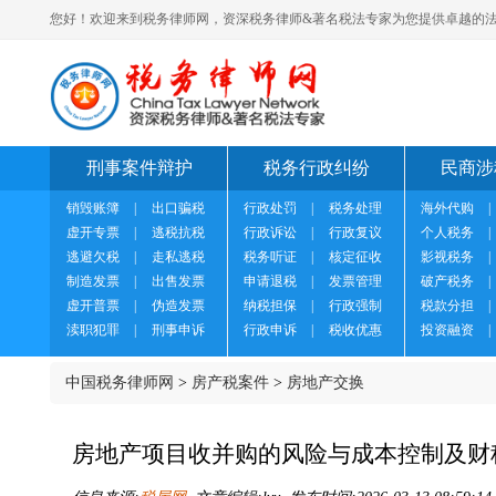
您好！欢迎来到税务律师网，资深税务律师&著名税法专家为您提供卓越的法
刑事案件辩护
税务行政纠纷
民商涉
销毁账簿
|
出口骗税
行政处罚
|
税务处理
海外代购
|
虚开专票
|
逃税抗税
行政诉讼
|
行政复议
个人税务
|
逃避欠税
|
走私逃税
税务听证
|
核定征收
影视税务
|
制造发票
|
出售发票
申请退税
|
发票管理
破产税务
|
虚开普票
|
伪造发票
纳税担保
|
行政强制
税款分担
|
渎职犯罪
|
刑事申诉
行政申诉
|
税收优惠
投资融资
|
中国税务律师网
>
房产税案件
>
房地产交换
房地产项目收并购的风险与成本控制及财