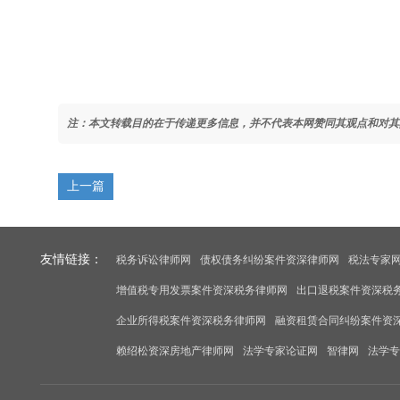
注：本文转载目的在于传递更多信息，并不代表本网赞同其观点和对其
上一篇
友情链接：
税务诉讼律师网
债权债务纠纷案件资深律师网
税法专家
增值税专用发票案件资深税务律师网
出口退税案件资深税
企业所得税案件资深税务律师网
融资租赁合同纠纷案件资
赖绍松资深房地产律师网
法学专家论证网
智律网
法学专