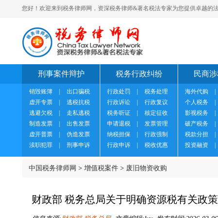
您好！欢迎来到税务律师网，资深税务律师&著名税法专家为您提供卓越的法
刑事案件辩护
税务行政纠纷
民商涉
销毁账簿
|
出口骗税
行政处罚
|
税务处理
海外代购
|
虚开专票
|
逃税抗税
行政诉讼
|
行政复议
个人税务
|
逃避欠税
|
走私逃税
税务听证
|
核定征收
影视税务
|
制造发票
|
出售发票
申请退税
|
发票管理
破产税务
|
虚开普票
|
伪造发票
纳税担保
|
行政强制
税款分担
|
渎职犯罪
|
刑事申诉
行政申诉
|
税收优惠
投资融资
|
中国税务律师网
>
增值税案件
>
废旧物资收购
财政部 税务总局关于明确资源税有关政