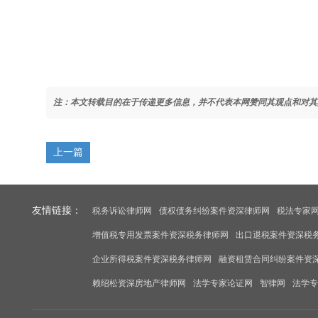
注：本文转载目的在于传递更多信息，并不代表本网赞同其观点和对其
上一篇
友情链接：
税务诉讼律师网
债权债务纠纷案件资深律师网
税法专家
增值税专用发票案件资深税务律师网
出口退税案件资深税
企业所得税案件资深税务律师网
融资租赁合同纠纷案件资
赖绍松资深房地产律师网
法学专家论证网
智律网
法学专