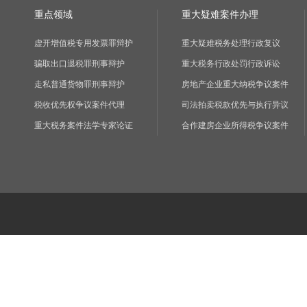
重点领域
重大疑难案件办理
虚开增值税专用发票罪辩护
重大疑难税务处理行政复议
骗取出口退税罪刑事辩护
重大税务行政处罚行政诉讼
走私普通货物罪刑事辩护
房地产企业重大纳税争议案件
税收优先权争议案件代理
司法拍卖税款优先与执行异议
重大税务案件法学专家论证
合作建房企业所得税争议案件