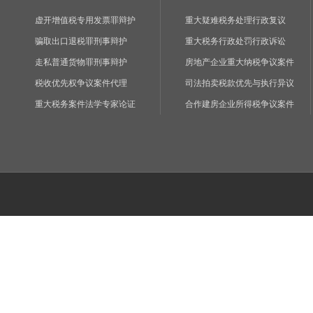
虚开增值税专用发票罪辩护
重大疑难税务处理行政复议
骗取出口退税罪刑事辩护
重大税务行政处罚行政诉讼
走私普通货物罪刑事辩护
房地产企业重大纳税争议案件
税收优先权争议案件代理
司法拍卖税款优先与执行异议
重大税务案件法学专家论证
合作建房企业所得税争议案件