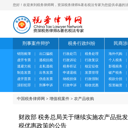
您好！欢迎来到税务律师网，资深税务律师&著名税法专家为您提供卓越的法
刑事案件辩护
税务行政纠纷
民商涉
销毁账簿
|
出口骗税
行政处罚
|
税务处理
海外代购
|
虚开专票
|
逃税抗税
行政诉讼
|
行政复议
个人税务
|
逃避欠税
|
走私逃税
税务听证
|
核定征收
影视税务
|
制造发票
|
出售发票
申请退税
|
发票管理
破产税务
|
虚开普票
|
伪造发票
纳税担保
|
行政强制
税款分担
|
渎职犯罪
|
刑事申诉
行政申诉
|
税收优惠
投资融资
|
中国税务律师网
>
增值税案件
>
农产品收购
财政部 税务总局关于继续实施农产品批
税优惠政策的公告