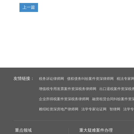
上一篇
友情链接：
税务诉讼律师网
债权债务纠纷案件资深律师网
税法专家
增值税专用发票案件资深税务律师网
出口退税案件资深税
企业所得税案件资深税务律师网
融资租赁合同纠纷案件资
赖绍松资深房地产律师网
法学专家论证网
智律网
法学专
重点领域
重大疑难案件办理