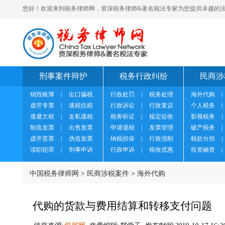
您好！欢迎来到税务律师网，资深税务律师&著名税法专家为您提供卓越的法
刑事案件辩护
税务行政纠纷
民商涉
销毁账簿
|
出口骗税
行政处罚
|
税务处理
海外代购
|
虚开专票
|
逃税抗税
行政诉讼
|
行政复议
个人税务
|
逃避欠税
|
走私逃税
税务听证
|
核定征收
影视税务
|
制造发票
|
出售发票
申请退税
|
发票管理
破产税务
|
虚开普票
|
伪造发票
纳税担保
|
行政强制
税款分担
|
渎职犯罪
|
刑事申诉
行政申诉
|
税收优惠
投资融资
|
中国税务律师网
>
民商涉税案件
>
海外代购
代购的货款与费用结算和转移支付问题