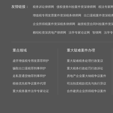
友情链接：
税务诉讼律师网
债权债务纠纷案件资深律师网
税法专家
增值税专用发票案件资深税务律师网
出口退税案件资深税
企业所得税案件资深税务律师网
融资租赁合同纠纷案件资
赖绍松资深房地产律师网
法学专家论证网
智律网
法学专
重点领域
重大疑难案件办理
虚开增值税专用发票罪辩护
重大疑难税务处理行政复议
骗取出口退税罪刑事辩护
重大税务行政处罚行政诉讼
走私普通货物罪刑事辩护
房地产企业重大纳税争议案件
税收优先权争议案件代理
司法拍卖税款优先与执行异议
重大税务案件法学专家论证
合作建房企业所得税争议案件