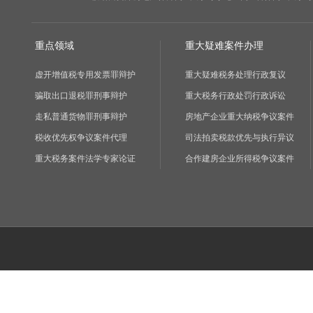
重点领域
重大疑难案件办理
虚开增值税专用发票罪辩护
重大疑难税务处理行政复议
骗取出口退税罪刑事辩护
重大税务行政处罚行政诉讼
走私普通货物罪刑事辩护
房地产企业重大纳税争议案件
税收优先权争议案件代理
司法拍卖税款优先与执行异议
重大税务案件法学专家论证
合作建房企业所得税争议案件