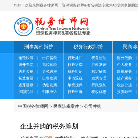
您好！欢迎来到税务律师网，资深税务律师&著名税法专家为您提供卓越的法
刑事案件辩护
税务行政纠纷
民商涉
销毁账簿
|
出口骗税
行政处罚
|
税务处理
海外代购
|
虚开专票
|
逃税抗税
行政诉讼
|
行政复议
个人税务
|
逃避欠税
|
走私逃税
税务听证
|
核定征收
影视税务
|
制造发票
|
出售发票
申请退税
|
发票管理
破产税务
|
虚开普票
|
伪造发票
纳税担保
|
行政强制
税款分担
|
渎职犯罪
|
刑事申诉
行政申诉
|
税收优惠
投资融资
|
中国税务律师网
>
民商涉税案件
>
公司并购
企业并购的税务筹划