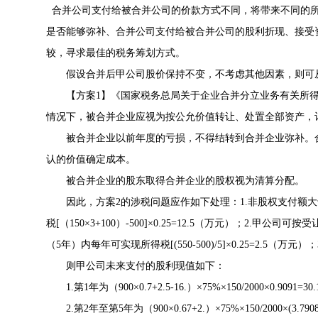
合并公司支付给被合并公司的价款方式不同，将带来不同的所
是否能够弥补、合并公司支付给被合并公司的股利折现、接受
较，寻求最佳的税务筹划方式。
假设合并后甲公司股价保持不变，不考虑其他因素，则可从
【方案1】《
国家税务总局关于企业合并分立业务有关所
情况下，被合并企业应视为按公允价值转让、处置全部资产，
被合并企业以前年度的亏损，不得结转到合并企业弥补。合
认的价值确定成本。
被合并企业的股东取得合并企业的股权视为清算分配。
因此，方案2的涉税问题应作如下处理：1.非股权支付额大
税[（150×3+100）-500]×0.25=12.5（万元）；2.
（5年）内每年可实现所得税[(550-500)/5]×0.25=2.5
则甲公司未来支付的股利现值如下：
1.第1年为（900×0.7+2.5-16.）×75%×150/2000×0.9091=
2.第2年至第5年为（900×0.67+2.）×75%×150/2000×(3.790