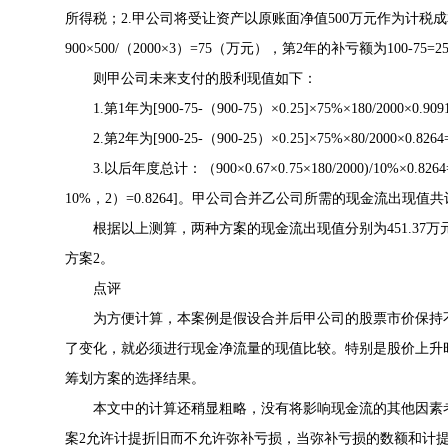
所得税；2.甲公司将受让资产以原账面净值500万元作为计税成
900×500/（2000×3）=75（万元），第2年的补亏额为100-75
则甲公司未来支付的股利现值如下：
1.第1年为[900-75-（900-75）×0.25]×75%×180/2000×0.9
2.第2年为[900-25-（900-25）×0.25]×75%×80/2000×0.82
3.以后年度总计：（900×0.67×0.75×180/2000)/10%×0.82
10%，2）=0.8264]。甲公司合并乙公司所需的现金流出现值共计：10+
根据以上测算，两种方案的现金流出现值分别为451.37万元
方案2。
点评
为方便计算，本案例是假设合并后甲公司的股票市价保持不
了变化，就必须进行现金净流量的现值比较。特别是股价上升
筹划方案的选择结果。
本文中的计算还稍显粗略，没有将影响现金流的其他因素考
案2允许计提折旧而不允许弥补亏损，当弥补亏损的数额和计