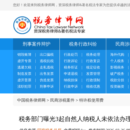
您好！欢迎来到税务律师网，资深税务律师&著名税法专家为您提供卓越的法
刑事案件辩护
税务行政纠纷
民商涉
销毁账簿
|
出口骗税
行政处罚
|
税务处理
海外代购
|
虚开专票
|
逃税抗税
行政诉讼
|
行政复议
个人税务
|
逃避欠税
|
走私逃税
税务听证
|
核定征收
影视税务
|
制造发票
|
出售发票
申请退税
|
发票管理
破产税务
|
虚开普票
|
伪造发票
纳税担保
|
行政强制
税款分担
|
渎职犯罪
|
刑事申诉
行政申诉
|
税收优惠
投资融资
|
中国税务律师网
>
民商涉税案件
>
特许权使用费
税务部门曝光3起自然人纳税人未依法办