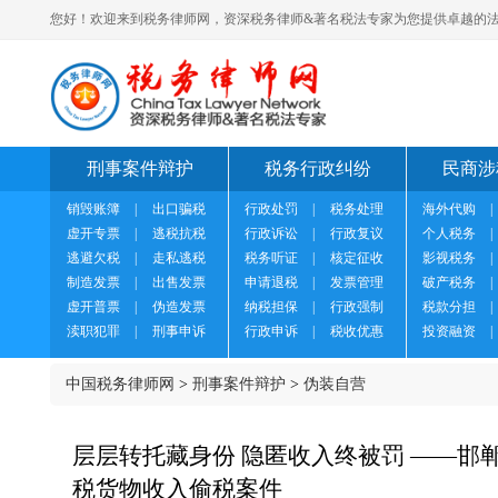
您好！欢迎来到税务律师网，资深税务律师&著名税法专家为您提供卓越的法
刑事案件辩护
税务行政纠纷
民商涉
销毁账簿
|
出口骗税
行政处罚
|
税务处理
海外代购
|
虚开专票
|
逃税抗税
行政诉讼
|
行政复议
个人税务
|
逃避欠税
|
走私逃税
税务听证
|
核定征收
影视税务
|
制造发票
|
出售发票
申请退税
|
发票管理
破产税务
|
虚开普票
|
伪造发票
纳税担保
|
行政强制
税款分担
|
渎职犯罪
|
刑事申诉
行政申诉
|
税收优惠
投资融资
|
中国税务律师网
>
刑事案件辩护
>
伪装自营
层层转托藏身份 隐匿收入终被罚 ——邯
税货物收入偷税案件