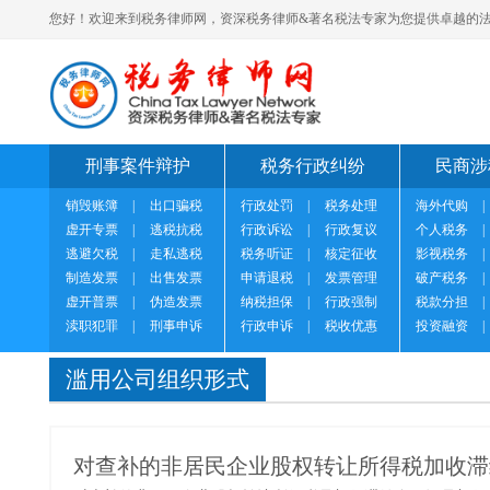
您好！欢迎来到税务律师网，资深税务律师&著名税法专家为您提供卓越的法
刑事案件辩护
税务行政纠纷
民商涉
销毁账簿
|
出口骗税
行政处罚
|
税务处理
海外代购
|
虚开专票
|
逃税抗税
行政诉讼
|
行政复议
个人税务
|
逃避欠税
|
走私逃税
税务听证
|
核定征收
影视税务
|
制造发票
|
出售发票
申请退税
|
发票管理
破产税务
|
虚开普票
|
伪造发票
纳税担保
|
行政强制
税款分担
|
渎职犯罪
|
刑事申诉
行政申诉
|
税收优惠
投资融资
|
滥用公司组织形式
对查补的非居民企业股权转让所得税加收滞