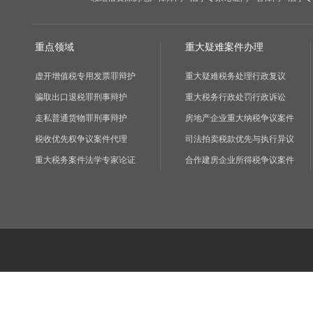
重点领域
重大疑难案件办理
虚开增值税专用发票罪辩护
重大疑难税务处理行政复议
骗取出口退税罪刑事辩护
重大税务行政处罚行政诉讼
走私普通货物罪刑事辩护
房地产企业重大纳税争议案件
税收优先权争议案件代理
司法拍卖税款优先与执行异议
重大税务案件法学专家论证
合作建房企业所得税争议案件