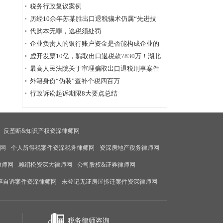
为定性
税务行政复议案例
历经10余年苏某胜出口退税骗术仍属“先进技
术”，福州国税稽查局相应的查骗方法仍非常管
代购本无罪，逃税须处罚
用
企业负责人的银行账户资金是否能构成企业的
应税收入？
虚开发票10亿，骗取出口退税款7830万！湖北
破获链条式骗税案
最高人民法院关于审理骗取出口退税刑事案件
具体应用法律若干问题的解释辑
外籍身份“伪装”查补个税四百万
行政诉讼起诉期限8大要点总结
反垄断&知识产权资深律师网
师网
个人所得税案件资深税务律师网
资深房地产税务律师网
律师网
赖绍松资深大律师网
公司股权&证券律师网
事自诉案件资深律师网
未登记无证房屋拆迁案件资深律师网
税务律师咨询