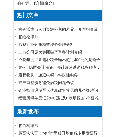
的好评。
[详细简介]
热门文章
劳务派遣与人力资源外包的差异、开票税目及
税率
赖绍松律师
影视行业分账模式税务处理分析
上市公司庞大集团破产重整计划介绍
个税年度汇算需补税金额不超过400元的是免予
申报还是免予补缴
案例 | 隐匿会计凭证、会计账簿逃避税务稽查，
小心被判刑！
股权收购：递延纳税与特殊性税务
破产重整债务豁免涉税问题刍议
企业招用退役军人优惠政策常见的几个疑难问
题解答
经营所得年度汇总申报以及C表填报的5个疑难
问题
最新发布
赖绍松律师
最高法法官：“有货”型虚开增值税专用发票行