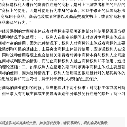
”的商标是权利人进行的防御性注册的商标，是对上下游或者相关的产品的
”商标上的使用。四是对使用行为本身的审查。2013年修正的我国商标法
将商标用于商品、商品包装或者容器以及商品交易文书上，或者将商标用
商品来源的行为。”
经常遇到的对商标主体或者对商标主要显著识别部分的使用是否应当视
成两种情况予以处理：一、权利人在指定的期间未对该诉争商标主体或主
商标本身的使用，因为此种情况下，权利人对商标的主体或者商标的主要
业惯例和习惯的基础上，主要突出商标主体进行使用，应该说权利人在没
，同时这种使用客观上也会使相关消费者对诉争商标本身与权利人之间建
在商标权利浪费的情形，而防止商标权利人独占商标权利却不使用，造成
的理论基础；二、如果权利人在指定的期间对该诉争商标主体或主要显著
商标的使用，因为这种情况下，权利人使用意图很明显针对的是其具体的
的思维逻辑和商业习惯，属于对于权利人权利的过度保护。
商标的商业使用的时候，应当把握以下两个标准：对商标主体或者对商
，但当事人有将该主体或主要显著识别部分单独另行注册的除外；商业习
其观点和对其真实性负责。如有侵权行为，请联系我们，我们会及时删除。