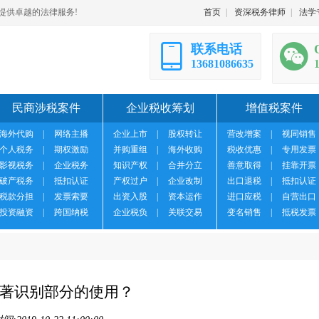
提供卓越的法律服务!
首页
|
资深税务律师
|
法学
联系电话
13681086635
民商涉税案件
企业税收筹划
增值税案件
海外代购
|
网络主播
企业上市
|
股权转让
营改增案
|
视同销售
个人税务
|
期权激励
并购重组
|
海外收购
税收优惠
|
专用发票
影视税务
|
企业税务
知识产权
|
合并分立
善意取得
|
挂靠开票
破产税务
|
抵扣认证
产权过户
|
企业改制
出口退税
|
抵扣认证
税款分担
|
发票索要
出资入股
|
资本运作
进口应税
|
自营出口
投资融资
|
跨国纳税
企业税负
|
关联交易
变名销售
|
抵税发票
著识别部分的使用？