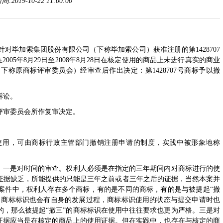
19-10-22 11:00:00
毕加索集团股份有限公司（下称毕加索公司）获准注册的第1428707
005年8月29日至2008年8月28日在核定使用的商品上未进行真实的商业
称原商标评审委员会）经审查后作出决定：第1428707号商标予以撤
诉讼。
审委员会所作复审决定。
用，可由商标行政主管部门撤销注册申请的制度，实践中被形象地称
个：一是对时间的审查。权利人必须是在指定的三年期间内对商标进行的使
证据缺乏，所能提供的只能是三年之前或者三年之后的证据，当然本案并
案件中，权利人存在多个商标，有的是不同的商标，有的是与被提起“撤
，商标标识也会有自身的发展过程，商标标识使用的状态与提交申请时也
的，那么被提起“撤三”的商标标识在使用中往往要求也更为严格。三是对
用证据应当是在核定的商品上的使用证据。但在实践中，也存在与核定的商