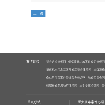
上一篇
友情链接：
税务诉讼律师网
债权债务纠纷案件资深律师网
增值税专用发票案件资深税务律师网
出口退税
企业所得税案件资深税务律师网
融资租赁合同
赖绍松资深房地产律师网
法学专家论证网
智
重点领域
重大疑难案件办理