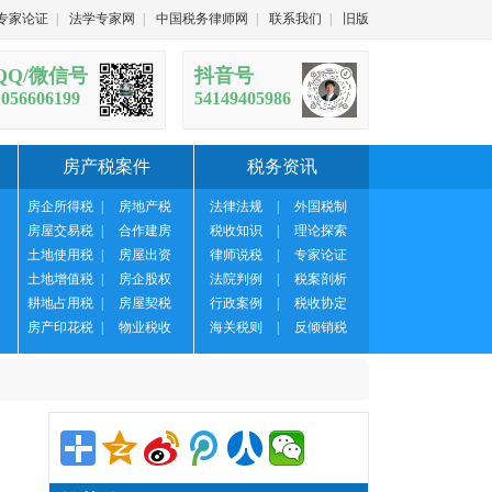
专家论证
|
法学专家网
|
中国税务律师网
|
联系我们
|
旧版
QQ/微信号
抖音号
1056606199
54149405986
房产税案件
税务资讯
房企所得税
|
房地产税
法律法规
|
外国税制
房屋交易税
|
合作建房
税收知识
|
理论探索
土地使用税
|
房屋出资
律师说税
|
专家论证
土地增值税
|
房企股权
法院判例
|
税案剖析
耕地占用税
|
房屋契税
行政案例
|
税收协定
房产印花税
|
物业税收
海关税则
|
反倾销税