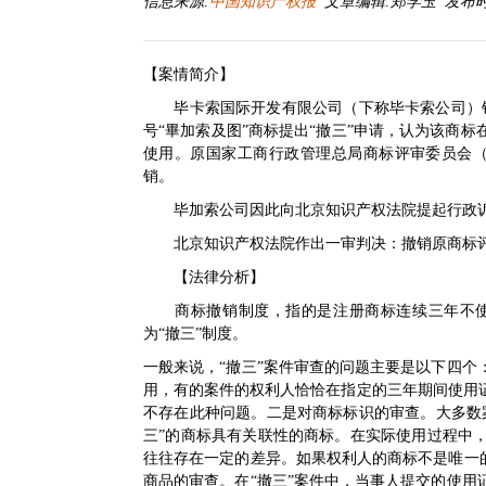
信息来源:
中国知识产权报
文章编辑:郑学玉 发布时间:20
【案情简介】
毕卡索国际开发有限公司（下称毕卡索公司）针对
号“畢加索及图”商标提出“撤三”申请，认为该商标在2
使用。原国家工商行政管理总局商标评审委员会（下
销。
毕加索公司因此向北京知识产权法院提起行政
北京知识产权法院作出一审判决：撤销原商标评
【法律分析】
商标撤销制度，指的是注册商标连续三年不使
为“撤三”制度。
一般来说，“撤三”案件审查的问题主要是以下四
用，有的案件的权利人恰恰在指定的三年期间使用
不存在此种问题。二是对商标标识的审查。大多数
三”的商标具有关联性的商标。在实际使用过程中
往往存在一定的差异。如果权利人的商标不是唯一
商品的审查。在“撤三”案件中，当事人提交的使