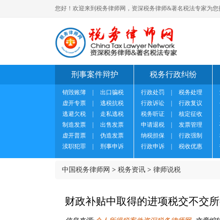
您好！欢迎来到税务律师网，资深税务律师&著名税法专家为您
刑事案件辩护
税务行政纠纷
销毁账簿
|
出口骗税
行政处罚
|
税务处理
虚开专票
|
逃税抗税
行政诉讼
|
行政复议
逃避欠税
|
走私逃税
税务听证
|
核定征收
制造发票
|
出售发票
申请退税
|
发票管理
虚开普票
|
伪造发票
纳税担保
|
行政强制
渎职犯罪
|
刑事申诉
行政申诉
|
税收优惠
中国税务律师网
>
税务资讯
>
律师说税
财政补贴中取得的进项税交不交所