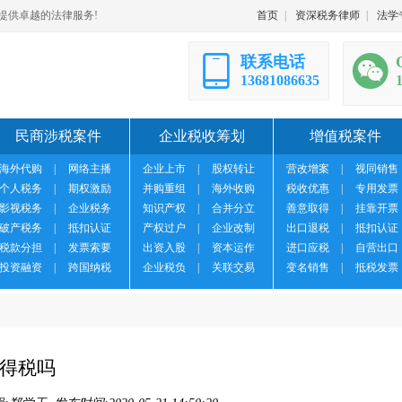
提供卓越的法律服务!
首页
|
资深税务律师
|
法学
联系电话
13681086635
民商涉税案件
企业税收筹划
增值税案件
海外代购
|
网络主播
企业上市
|
股权转让
营改增案
|
视同销售
个人税务
|
期权激励
并购重组
|
海外收购
税收优惠
|
专用发票
影视税务
|
企业税务
知识产权
|
合并分立
善意取得
|
挂靠开票
破产税务
|
抵扣认证
产权过户
|
企业改制
出口退税
|
抵扣认证
税款分担
|
发票索要
出资入股
|
资本运作
进口应税
|
自营出口
投资融资
|
跨国纳税
企业税负
|
关联交易
变名销售
|
抵税发票
得税吗