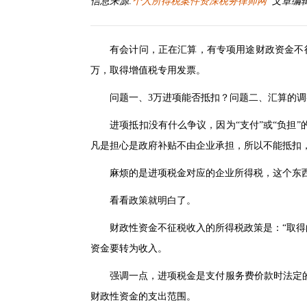
信息来源:
个人所得税案件资深税务律师网
文章编辑:郑
有会计问，正在汇算，有专项用途财政资金不征
万，取得增值税专用发票。
问题一、3万进项能否抵扣？问题二、汇算的调
进项抵扣没有什么争议，因为“支付”或“负担”
凡是担心是政府补贴不由企业承担，所以不能抵扣
麻烦的是进项税金对应的企业所得税，这个东西
看看政策就明白了。
财政性资金不征税收入的所得税政策是：“取得的”
资金要转为收入。
强调一点，进项税金是支付服务费价款时法定的
财政性资金的支出范围。