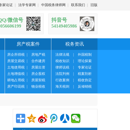
专家论证
|
法学专家网
|
中国税务律师网
|
联系我们
|
旧版
QQ/微信号
抖音号
1056606199
54149405986
房产税案件
税务资讯
房企所得税
|
房地产税
法律法规
|
外国税制
房屋交易税
|
合作建房
税收知识
|
理论探索
土地使用税
|
房屋出资
律师说税
|
专家论证
土地增值税
|
房企股权
法院判例
|
税案剖析
耕地占用税
|
房屋契税
行政案例
|
税收协定
房产印花税
|
物业税收
海关税则
|
反倾销税