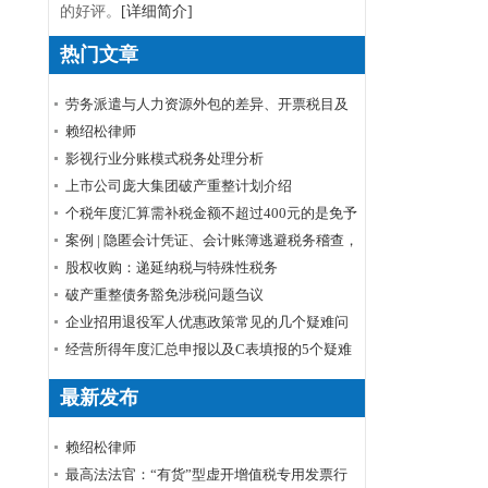
的好评。
[详细简介]
热门文章
劳务派遣与人力资源外包的差异、开票税目及
税率
赖绍松律师
影视行业分账模式税务处理分析
上市公司庞大集团破产重整计划介绍
个税年度汇算需补税金额不超过400元的是免予
申报还是免予补缴
案例 | 隐匿会计凭证、会计账簿逃避税务稽查，
小心被判刑！
股权收购：递延纳税与特殊性税务
破产重整债务豁免涉税问题刍议
企业招用退役军人优惠政策常见的几个疑难问
题解答
经营所得年度汇总申报以及C表填报的5个疑难
问题
最新发布
赖绍松律师
最高法法官：“有货”型虚开增值税专用发票行