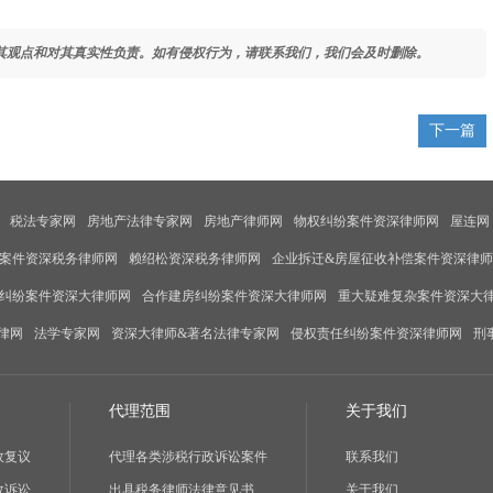
其观点和对其真实性负责。如有侵权行为，请联系我们，我们会及时删除。
下一篇
税法专家网
房地产法律专家网
房地产律师网
物权纠纷案件资深律师网
屋连网
案件资深税务律师网
赖绍松资深税务律师网
企业拆迁&房屋征收补偿案件资深律
纠纷案件资深大律师网
合作建房纠纷案件资深大律师网
重大疑难复杂案件资深大
律网
法学专家网
资深大律师&著名法律专家网
侵权责任纠纷案件资深律师网
刑
代理范围
关于我们
政复议
代理各类涉税行政诉讼案件
联系我们
政诉讼
出具税务律师法律意见书
关于我们