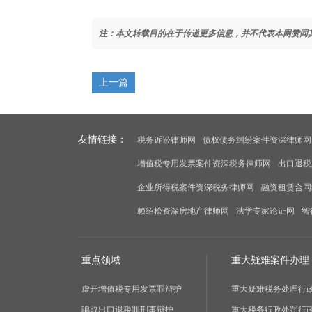
注：本文转载目的在于传递更多信息，并不代表本网赞同
上一篇
友情链接：
税务诉讼律师网
债权债务纠纷案件资深律师网
增值税专用发票案件资深税务律师网
出口退税
企业所得税案件资深税务律师网
融资租赁合同
赖绍松资深房地产律师网
法学专家论证网
智
重点领域
重大疑难案件办理
虚开增值税专用发票罪辩护
重大疑难税务处理行
骗取出口退税罪刑事辩护
重大税务行政处罚行