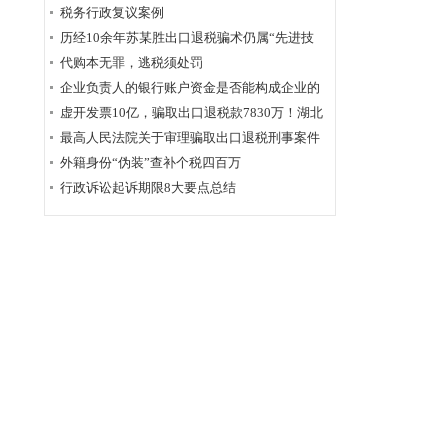
为定性
税务行政复议案例
历经10余年苏某胜出口退税骗术仍属“先进技
术”，福州国税稽查局相应的查骗方法仍非常管
代购本无罪，逃税须处罚
用
企业负责人的银行账户资金是否能构成企业的
应税收入？
虚开发票10亿，骗取出口退税款7830万！湖北
破获链条式骗税案
最高人民法院关于审理骗取出口退税刑事案件
具体应用法律若干问题的解释辑
外籍身份“伪装”查补个税四百万
行政诉讼起诉期限8大要点总结