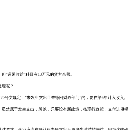
“递延收益”科目有13万元的贷方余额。
处理呢？
]70号
文规定：“未发生支出且未缴回财政部门”的，要在第6年计入收入。
显然属于发生支出，所以，只要没有新政策，按现行政策，支付进项税
体要求，企业应该在确认该专项支出不再发生时结转损益，因为这的确