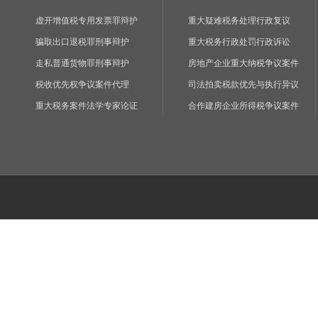
虚开增值税专用发票罪辩护
重大疑难税务处理行政复议
骗取出口退税罪刑事辩护
重大税务行政处罚行政诉讼
走私普通货物罪刑事辩护
房地产企业重大纳税争议案件
税收优先权争议案件代理
司法拍卖税款优先与执行异议
重大税务案件法学专家论证
合作建房企业所得税争议案件