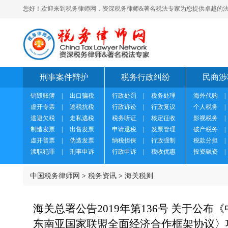
您好！欢迎来到税务律师网，资深税务律师&著名税法专家为您提供卓越的法
刑事案件辩护
税务行政纠纷
民商涉
销毁账簿
|
出口骗税
行政处罚
|
税务处理
海外代购
|
虚开专票
|
逃税抗税
行政诉讼
|
行政复议
个人税务
|
逃避欠税
|
走私逃税
税务听证
|
核定征收
影视税务
|
制造发票
|
出售发票
申请退税
|
发票管理
破产税务
|
虚开普票
|
伪造发票
纳税担保
|
行政强制
税款分担
|
渎职犯罪
|
刑事申诉
行政申诉
|
税收优惠
投资融资
|
中国税务律师网
>
税务资讯
>
海关税则
海关总署公告2019年第136号 关于公
东南亚国家联盟全面经济合作框架协议〉