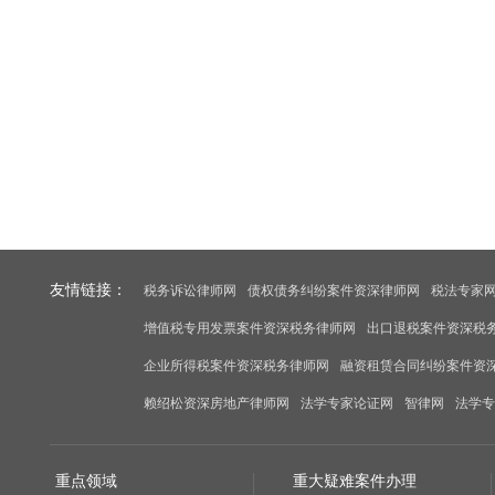
友情链接：
税务诉讼律师网
债权债务纠纷案件资深律师网
税法专家
增值税专用发票案件资深税务律师网
出口退税案件资深税
企业所得税案件资深税务律师网
融资租赁合同纠纷案件资
赖绍松资深房地产律师网
法学专家论证网
智律网
法学专
重点领域
重大疑难案件办理