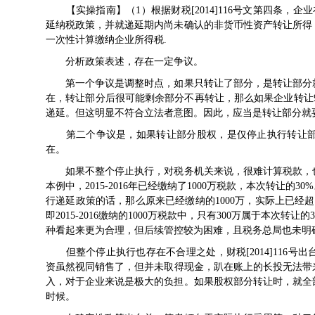
【实操指南】（1）根据
财税[2014]116号
文第四条，企业
延纳税政策，并就递延期内尚未确认的非货币性资产转让所得
一次性计算缴纳企业所得税.
分析政策表述，存在一定争议。
第一个争议是调整时点，如果只转让了部分，是转让部分就
在，转让部分后很可能剩余部分不再转让，那么如果企业转让99
递延。但这明显不符合立法者意图。因此，应当是转让部分就要
第二个争议是，如果转让部分股权，是仅停止执行转让部
在。
如果不整个停止执行，对税务机关来说，很难计算税款，也
本例中，2015-2016年已经缴纳了1000万税款，本次转让的30
行递延政策的话，那么原来已经缴纳的1000万，实际上已经
即2015-2016缴纳的1000万税款中，只有300万属于本次转让
种看起来更为合理，但后续管控较为困难，且税务总局也未明
但整个停止执行也存在不合理之处，
财税[2014]116号
出
资虽然视同销售了，但并未取得现金，趴在账上的长投无法带来
入，对于企业来说是极大的负担。如果股权部分转让时，就全
时候。