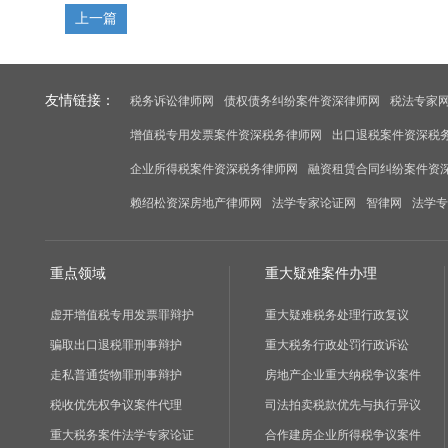
上一篇
友情链接：
税务诉讼律师网
债权债务纠纷案件资深律师网
税法专家
增值税专用发票案件资深税务律师网
出口退税案件资深税
企业所得税案件资深税务律师网
融资租赁合同纠纷案件资
赖绍松资深房地产律师网
法学专家论证网
智律网
法学专
重点领域
重大疑难案件办理
虚开增值税专用发票罪辩护
重大疑难税务处理行政复议
骗取出口退税罪刑事辩护
重大税务行政处罚行政诉讼
走私普通货物罪刑事辩护
房地产企业重大纳税争议案件
税收优先权争议案件代理
司法拍卖税款优先与执行异议
重大税务案件法学专家论证
合作建房企业所得税争议案件