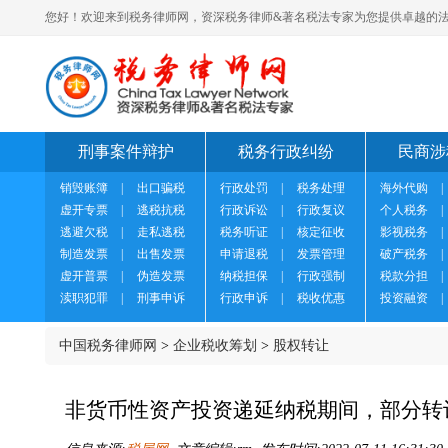
您好！欢迎来到税务律师网，资深税务律师&著名税法专家为您提供卓越的法
刑事案件辩护
税务行政纠纷
民商涉
销毁账簿
|
出口骗税
行政处罚
|
税务处理
海外代购
|
虚开专票
|
逃税抗税
行政诉讼
|
行政复议
个人税务
|
逃避欠税
|
走私逃税
税务听证
|
核定征收
影视税务
|
制造发票
|
出售发票
申请退税
|
发票管理
破产税务
|
虚开普票
|
伪造发票
纳税担保
|
行政强制
税款分担
|
渎职犯罪
|
刑事申诉
行政申诉
|
税收优惠
投资融资
|
中国税务律师网
>
企业税收筹划
>
股权转让
非货币性资产投资递延纳税期间，部分转