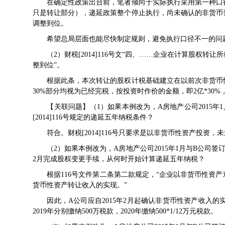
在确定性政策出台前，笔者倾向于实际执行采用第一种口径
只是转让部分），递延政策整个停止执行，尚未确认的非货币
调整到位。
希望总局层面也能尽快制定规则，避免执行口径不一的问
（2）
财税[2014]116号
文“四、……企业在计算股权转让
整到位”。
根据此条，本次转让的股权计税基础建立在以前次非货币性
30%部分均视为已经完税，按投资时作价的金额，即2亿*30
【关联问题】（1）如果本例改为，A房地产公司2015年
[2014]116号
规定的递延五年纳税条件？
符合。
财税[2014]116号
只要求是以非货币性资产投资，未
（2）如果本例改为，A房地产公司2015年1月与B公司签
2月完成股权变更手续，从何时开始计算递延五年纳税？
根据116号文件第二条第二款规定，“企业以非货币性资产
货币性资产转让收入的实现。”
因此，A公司应自2015年2月起确认非货币性资产收入的实现，即20
2019年分别缴纳500万税款，2020年缴纳500*1/12万元税款。