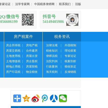
专家论证
|
法学专家网
|
中国税务律师网
|
联系我们
|
旧版
QQ/微信号
抖音号
1056606199
54149405986
房产税案件
税务资讯
房企所得税
|
房地产税
法律法规
|
外国税制
房屋交易税
|
合作建房
税收知识
|
理论探索
土地使用税
|
房屋出资
律师说税
|
专家论证
土地增值税
|
房企股权
法院判例
|
税案剖析
耕地占用税
|
房屋契税
行政案例
|
税收协定
房产印花税
|
物业税收
海关税则
|
反倾销税