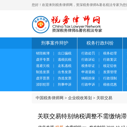
您好！欢迎来到税务律师网，资深税务律师&著名税法专家为您
刑事案件辩护
税务行政纠纷
销毁账簿
|
出口骗税
行政处罚
|
税务处理
虚开专票
|
逃税抗税
行政诉讼
|
行政复议
逃避欠税
|
走私逃税
税务听证
|
核定征收
制造发票
|
出售发票
申请退税
|
发票管理
虚开普票
|
伪造发票
纳税担保
|
行政强制
渎职犯罪
|
刑事申诉
行政申诉
|
税收优惠
中国税务律师网
>
企业税收筹划
>
关联交易
关联交易特别纳税调整不需缴纳滞