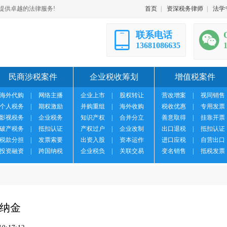
提供卓越的法律服务!
首页
|
资深税务律师
|
法学
联系电话
13681086635
民商涉税案件
企业税收筹划
增值税案件
海外代购
|
网络主播
企业上市
|
股权转让
营改增案
|
视同销售
个人税务
|
期权激励
并购重组
|
海外收购
税收优惠
|
专用发票
影视税务
|
企业税务
知识产权
|
合并分立
善意取得
|
挂靠开票
破产税务
|
抵扣认证
产权过户
|
企业改制
出口退税
|
抵扣认证
税款分担
|
发票索要
出资入股
|
资本运作
进口应税
|
自营出口
投资融资
|
跨国纳税
企业税负
|
关联交易
变名销售
|
抵税发票
纳金