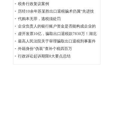
为定性
税务行政复议案例
历经10余年苏某胜出口退税骗术仍属“先进技
术”，福州国税稽查局相应的查骗方法仍非常管
代购本无罪，逃税须处罚
用
企业负责人的银行账户资金是否能构成企业的
应税收入？
虚开发票10亿，骗取出口退税款7830万！湖北
破获链条式骗税案
最高人民法院关于审理骗取出口退税刑事案件
具体应用法律若干问题的解释辑
外籍身份“伪装”查补个税四百万
行政诉讼起诉期限8大要点总结