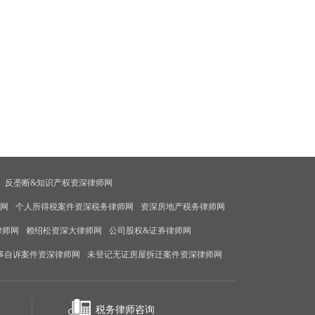
反垄断&知识产权资深律师网
师网
个人所得税案件资深税务律师网
资深房地产税务律师网
律师网
赖绍松资深大律师网
公司股权&证券律师网
事自诉案件资深律师网
未登记无证房屋拆迁案件资深律师网
税务律师咨询