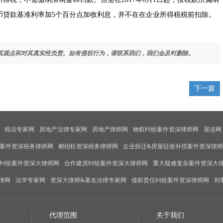
币贷款基准利率加5个百分点加收利息，并不在在企业所得税税前扣除。
其观点和对其真实性负责。如有侵权行为，请联系我们，我们会及时删除。
下一篇
税法专家网
房地产法律专家网
房地产律师网
物权纠纷案件资深律师网
屋连网
案件资深税务律师网
赖绍松资深税务律师网
企业拆迁&房屋征收补偿案件资深律
纠纷案件资深大律师网
合作建房纠纷案件资深大律师网
重大疑难复杂案件资深大
律网
法学专家网
资深大律师&著名法律专家网
侵权责任纠纷案件资深律师网
刑
代理范围
关于我们