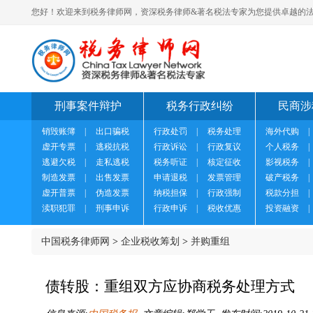
您好！欢迎来到税务律师网，资深税务律师&著名税法专家为您提供卓越的法
刑事案件辩护
税务行政纠纷
民商涉
销毁账簿
|
出口骗税
行政处罚
|
税务处理
海外代购
|
虚开专票
|
逃税抗税
行政诉讼
|
行政复议
个人税务
|
逃避欠税
|
走私逃税
税务听证
|
核定征收
影视税务
|
制造发票
|
出售发票
申请退税
|
发票管理
破产税务
|
虚开普票
|
伪造发票
纳税担保
|
行政强制
税款分担
|
渎职犯罪
|
刑事申诉
行政申诉
|
税收优惠
投资融资
|
中国税务律师网
>
企业税收筹划
>
并购重组
债转股：重组双方应协商税务处理方式