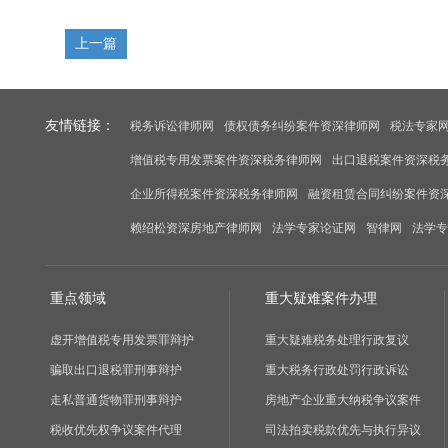
上一篇
友情链接：
税务诉讼律师网
债权债务纠纷案件资深律师网
税法专家
增值税专用发票案件资深税务律师网
出口退税案件资深税
企业所得税案件资深税务律师网
融资租赁合同纠纷案件资
赖绍松资深房地产律师网
法学专家论证网
智律网
法学专
重点领域
重大疑难案件办理
虚开增值税专用发票罪辩护
重大疑难税务处理行政复议
骗取出口退税罪刑事辩护
重大税务行政处罚行政诉讼
走私普通货物罪刑事辩护
房地产企业重大纳税争议案件
税收优先权争议案件代理
司法拍卖税款优先与执行异议