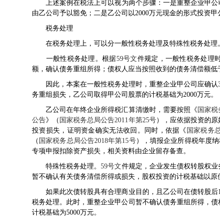
上述案例在税法上可以视为两个步骤：一是重整企业甲公司用20
由乙公司予以豁免；二是乙公司以2000万元现金的形式投资甲公
税务处理
在税务处理上，可以分一般性税务处理及特殊性税务处理
一般性税务处理。根据
59号文
件规定，一般性税务处理
额，确认债务重组所得；债权人应当按照收到的债务清偿额低
因此，本案在一般性税务处理时，重整企业甲公司应确认300
务重组损失，乙公司取得甲公司股票的计税基础为2000万元。
乙公司在年终企业所得税汇算清缴时，需要按照《
国家税
公告
》（
国家税务总局公告2011年第25号
），应依据投资的原
投资损失，证明资金确实无法收回。同时，依据《
国家税务
（
国家税务总局公告2018年第15号
），填报企业所得税年度纳
专项申报扣除资产损失，相关资料由企业留存备查。
特殊性税务处理。
59号文
件规定，企业发生债权转股权业
暂不确认有关债务清偿所得或损失，股权投资的计税基础以原
如果此次债转股具有合理商业目的，且乙公司在债转股后1
税务处理。此时，重整企业甲公司暂不确认债务重组所得，债
计税基础为5000万元。