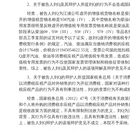
2、关于被告人刘
Q
及其辩护人所提刘
Q
的行为不会造成国
经查，被告人刘Q为江浦公司虚开的增值税货物名称是柴油0#、
开的增值税货物名称是93#汽油（IV），其中货物名称为柴油0#
用发票很明显反映虚开的增值税专用发票货物名称就是柴油及
阶段承认柴油0#，93#（III）、93#（IV）、97#（I
部员工李某阳的证言对此予以了证实，故刘Q虚开的增值税专
费税暂行条例》的规定，汽油、柴油属应当缴纳消费税的应税
合计1764份，价税合计1945054622.55元，受票公司据此抵
Q虚开汽油、柴油等消费税应税产品增值税专用发票，造成应税消费
值税专用发票的行为不仅使国家发票管理体制和税收征管体制
害性。综上，被告人刘Q及其辩护人的该项辩解及辩护意见不
3、关于被告人刘
Q
的辩护人所提国家税务总局《关于消
以消费税应税产品对外销售的行为开征消费税，国家对该种行
税应税产品的行为不具有刑事违法性，刘
Q
的变票行为不构成
经查，国家税务总局（2012）47号《关于消费税有关政策
和个人将外购的消费税非应税产品以消费税应税产品对外销售
是税收政策方面的规定，不具有限制刑法效力的意义。刘Q为
背景，其行为不仅具有行政违法性，且具有刑事违法性，触犯
上，被告人刘Q辩护人的该项辩护意见不成立，本院不予采纳