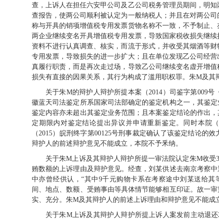
查，上诉人在担任六安甲公司及乙公司税务管理员期间，明知
查报告，使两公司顺利被认定为一般纳税人；并且在对两公司
称与开具的销项增值税专用发票货物名称不一致，不予制止、
两企业继续变名开具增值税专用发票，导致国家税收损失继续
资料不进行认真调查、核实，而流于形式，并收受其烟酒等财
专用发票，导致损失的进一步扩大；且在单位发现乙公司经营
真履行职责，而是再次走过场，导致乙公司继续变名虚开增值
损失有直接的因果关系，其行为构成了滥用职权罪。朱M及其
关于朱M的辩护人辩护所提本案（2014）司鉴字第00
徽蓝天司法鉴定所系国家司法部确定的鉴定机构之一，其鉴定
鉴定内容亦未超出其鉴定业务范围；且本案鉴定结论的作出，
定期限内对鉴定结论提出异议并申请重新鉴定。同时本院（20
（2015）皖刑终字第00125号刑事裁定确认了该鉴定结论
辩护人的前述辩护意见不能成立，本院不予釆纳。
关于朱M上诉及其辩护人辩护所提一审法院认定朱M收受3
贿数额的上诉理由及辩护意见。经查，刘某供述去南京考察中送
中亦曾经供认，“其中9千元购物卡系在考察途中刘某送给其
间、地点、数额、受贿事由等具体情节能够相互印证。故一审判
实、充分。朱M及其辩护人的前述上诉理由和辩护意见不能成
关于朱M上诉及其辩护人辩护所提上诉人案发前主动退还