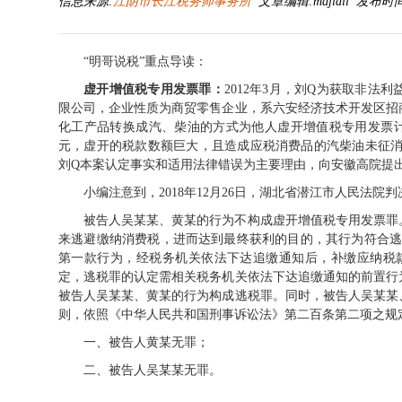
信息来源:
江阴市长江税务师事务所
文章编辑:majiali 发布时间:20
“明哥说税”重点导读：
虚开增值税专用发票罪：
2012年3月，刘Q为获取非
限公司，企业性质为商贸零售企业，系六安经济技术开发区招
化工产品转换成汽、柴油的方式为他人虚开增值税专用发票计1764份，价
元，虚开的税款数额巨大，且造成应税消费品的汽柴油未征消费税3
刘Q本案认定事实和适用法律错误为主要理由，向安徽高院提
小编注意到，2018年12月26日，湖北省潜江市人民法
被告人吴某某、黄某的行为不构成虚开增值税专用发票罪
来逃避缴纳消费税，进而达到最终获利的目的，其行为符合逃
第一款行为，经税务机关依法下达追缴通知后，补缴应纳税
定，逃税罪的认定需相关税务机关依法下达追缴通知的前置行
被告人吴某某、黄某的行为构成逃税罪。同时，被告人吴某某
则，依照《中华人民共和国刑事诉讼法》第二百条第二项之规
一、被告人黄某无罪；
二、被告人吴某某无罪。