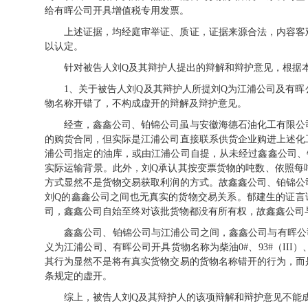
给有晖公司开具增值税专用发票。
上述证据，均经庭审举证、质证，证据来源合法，内容客
以认定。
针对被告人刘Q及其辩护人提出的辩解和辩护意见，根据
1、关于被告人刘
Q
及其辩护人所提刘
Q
为江浦公司及有晖
物名称开错了，不构成虚开的辩解及辩护意见。
经查，鑫鑫公司、铂锦公司虽与安徽海德石油化工有限公
的购货合同，但实际是江浦公司直接联系供货企业购进上述化
浦公司指定的油库，或由江浦公司自提，从未经过鑫鑫公司、
实际运输背景。此外，刘Q承认其按变票货物的吨数、依照每吨
方式显然不是货物交易获取利润的方式。故鑫鑫公司、铂锦公
刘Q的鑫鑫公司之间也无真实的货物交易关系。郁建生的证言
司，鑫鑫公司自始至终对该批货物都没有所有权，故鑫鑫公司
鑫鑫公司、铂锦公司与江浦公司之间，鑫鑫公司与有晖公
义为江浦公司、有晖公司开具货物名称为柴油0#、93#（III）
其行为显然不是将有真实货物交易的货物名称错开的行为，而
条规定的虚开。
综上，被告人刘Q及其辩护人的该项辩解和辩护意见不能