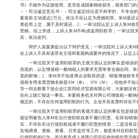
书》不能作为证据使用。是否造成国家税收损失，税务部门的
﹤﹤司法鉴定意见书﹥﹥司法鉴定结论是不科学的、不专业的
案发前主动退还2万元，依法不应认定为受贿犯罪。朱M退还
查处而上交，属于及时退还。2、一审法院认定上诉人朱M收受
受贿。综上所述，上诉人朱M不构成滥用职权罪；一审法院
实，依法改判。
辩护人袁森庚提出以下辩护意见：一审法院对上诉人朱M
在上诉人不具有该罪名主现和客观构成要件的情况下，认定上
一审法院关于滥用职权罪的主观方面认定的事实是错误的
伪造的，认定增值税一般纳税人的要求无需审查仓储合同。朱
某的财物；2、朱M并不知道两企业取得的进、销项增值税专
值税专用发票货物名称是93#（Ⅲ）、97#（Ⅳ），但他并不知
导一同去察看下游企业江苏丙经济贸易有限公司，大家都没有
告向上级汇报这一事实。本案税务机关对两公司增值税一般纳
规定的，不存在任何滥用职权的行为。企业开具发票时存在不
一审法院关于滥用职权罪的客观方面认定的事实也是错误
据证明被告人朱M非法行使职权或者不履行职责。在得知销项
实，不存在非法行使职权或者不履行职责的情形；二是没有证
实地调查、查验、察看、日常监控等工作，都是朱M在职权范
行使职权的行为，并没有造成上述两公司应征收的税款而没有