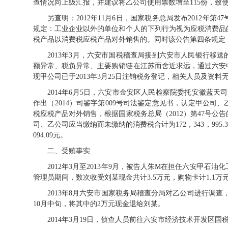
查情况向上级汇报，并建议将乙公司使用票数增至115份，致
另查明：2012年11月6日，国家税务总局发布2012年
规定：工业企业以外的单位和个人的下列行为视为应税消费品
税产品以消费税应税产品对外销售的。同时该公告第四条规定：自
2013年
3
月，六安市国税稽查局接到六安市人民银行移送
额异常、税负异常、主要购销链在江苏而舍近求远，通过六安
现甲公司已于
2013
年
3
月
25
日注销税务登记，相关人员及资料
2014年
6
月
5
日，六安市金安区人民检察院委托安徽蓝天司
作出（
2014
）司鉴字第
009
号司法鉴定意见书，认定甲公司、
税应税产品对外销售，根据国家税务总局（
2012
）第
47
号公告
司、乙公司应当缴纳而未缴纳的消费税合计为
172
，
343
，
995.
094.09
元。
二、受贿事实
2012年
3
月至
2013
年
9
月，被告人朱
M
在担任六安甲石油化
管理员期间，数次收受刘某现金共计
3.5
万元，购物卡计
1.1
万
2013年
8
月六安市国家税务局稽查分局对乙公司进行调查
10
月中旬，将其中的
2
万元现金退给刘某。
2014年
3
月
19
日，侦查人员前往六安市经济技术开发区国