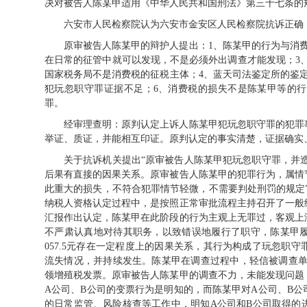
决对被告人陈某甲适用《中华人民共和国刑法》第三十七条的
六安市人民检察院认为六安市金安区人民检察院抗诉正确
原审被告人陈某甲的辩护人提出：1、陈某甲的行为与消
在日常的征管中就可以发现，不是必须外出调查才能发现；3
国家税务局不是消费税的征税主体；4、蓝天司法鉴定所的鉴
犯玩忽职守罪证据不足；6、消费税的损失不是陈某甲等的
罪。
经审理查明：原判认定上诉人陈某甲犯玩忽职守罪的犯罪
举证、质证，并能相互印证。原判认定的事实清楚，证据确实
关于抗诉机关提出“原审被告人陈某甲犯玩忽职守罪，并造成国
后果有直接的因果关系。原审被告人陈某甲的犯罪行为，属情
此重大的损失，不符合犯罪情节轻微，不需要判处刑罚的规定
纳税人资格认定过程中，是按照正常审批流程主持召开了一般
汇报作出认定，陈某甲在此阶段的行为主观上无罪过，客观上
不严肃认真地对待其职务，以致错误地履行了职守，陈某甲履行
057.5元存在一定程度上的因果关系，其行为构成了玩忽职
流失情况，并持续发生。陈某甲在调查过程中，轻信被调查单
领增殖税发票。原审被告人陈某甲的调查不力，未能发现问题
A公司、B公司的变票行为是明知的，而陈某甲对A公司、B
的日常监管、风险核查等工作中，明知A公司和B公司取得的