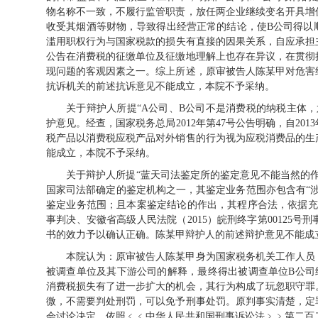
物名称不一致，不履行监管职责，放任两企业继续变名开具增
收受其烟酒等财物，导致得出经营正常的结论，使B公司得以
滥用职权行为与国家税款的损失有直接的因果关系，自应承担主
公告在消费税的征缴单位及征缴地理解上也存在异议，在贯彻
现问题的客观因素之一。综上所述，原审被告人陈某甲对危害
抗诉机关的前述抗诉意见不能成立，本院不予采纳。
关于辩护人所提“A公司、B公司不是消费税的纳税主体
护意见。经查，国家税务总局2012年第47号公告明确，自20
税产品以消费税应税产品对外销售的行为视为应税消费品的生
能成立，本院不予采纳。
关于辩护人所提“蓝天司法鉴定所的鉴定意见不能当然的
国家司法部确定的鉴定机构之一，其鉴定业务范围亦包含有“
鉴定业务范围；且本案鉴定结论的作出，其程序合法，依据充分，
事判决、安徽省高级人民法院（2015）皖刑终字第00125
书的效力予以确认正确。陈某甲辩护人的前述辩护意见不能成
本院认为：原审被告人陈某甲身为国家税务机关工作人员
被调查单位及其下游公司的解释，最终得出被调查单位B公司
消费税损失有了进一步扩大的机会，其行为构成了玩忽职守罪
微，不需要判处刑罚，可以免予刑事处罚。原判事实清楚，定
会讨论决定，依照﹤﹤中华人民共和国刑事诉讼法﹥﹥第二百