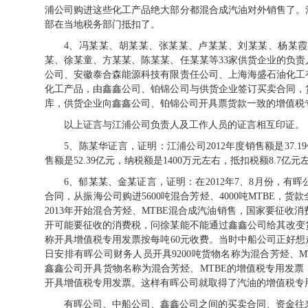
浦公司购进这些化工产品绝大部分都混合成汽油对外销售了。
部在当地税务部门抵扣了。
4、冯某某、胡某某、张某某、卢某某、刘某某、杨某
某、徐某童、方某某、陈某某、任某某等
33
家供货企业的负责
公司、安徽泰合森能源科技有限责任公司、上海海盛石油化工
化工产品，由鑫鑫公司、铂锦公司与供货企业签订买卖合同，
库，供货企业向鑫鑫公司、铂锦公司开具票货款一致的增值税
以上证言与江浦公司负责人及工作人员的证言相互印证。
5、陈某华证言，证明：江浦公司
2012
年度销售额是
37.19
售额是
52.39
亿元，纳税额是
1400
万元左右，抵扣税额
8.7
亿元
6、郁某某、金某证言，证明：在
2012
年
7
、
8
月份，有晖
合同，从振海公司购进
5600
吨混合芳烃、
4000
吨
MTBE
，货款
2013
年开始混合芳烃、
MTBE
混合成汽油销售，国家要征收消
开可能要征收的消费税，问徐某能不能通过鑫鑫公司给其改变
称开具增值税专用发票按每吨
60
元收费。当时中船公司正好想
日安排有晖公司财务人员开具
9200
吨货物名称为混合芳烃、
M
鑫鑫公司开具货物名称为混合芳烃、
MTBE
的增值税专用发票
开具增值税专用发票。这样有晖公司就取得了汽油的增值税专
有晖公司、中船公司、鑫鑫公司之间的买卖合同、资金往