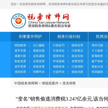
您好！欢迎来到税务律师网，资深税务律师&著名税法专家为您提供卓越的法
刑事案件辩护
税务行政纠纷
民商涉
销毁账簿
|
出口骗税
行政处罚
|
税务处理
海外代购
|
虚开专票
|
逃税抗税
行政诉讼
|
行政复议
个人税务
|
逃避欠税
|
走私逃税
税务听证
|
核定征收
影视税务
|
制造发票
|
出售发票
申请退税
|
发票管理
破产税务
|
虚开普票
|
伪造发票
纳税担保
|
行政强制
税款分担
|
渎职犯罪
|
刑事申诉
行政申诉
|
税收优惠
投资融资
|
中国税务律师网
>
增值税案件
>
变名销售
“变名”销售偷逃消费税3.24?亿余元,该当