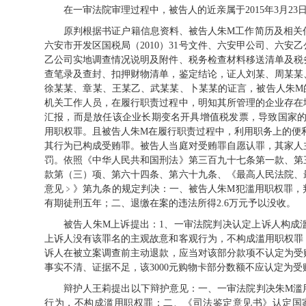
在一审法院审理过程中，被告人的近亲属于2015年3月23
原判根据书证户籍信息资料、被告人朱M工作简历及相关
六安市开发区国税局（2010）31号文件、六安甲公司、六
乙公司实地调查情况说明及附件、税务检查材料移送清单及税
查笔录及查封、扣押财物清单，鉴定结论，证人刘某、周某某
徐某某、章某、王某乙、武某某、卜某某的证言，被告人朱M
机关工作人员，在履行职责过程中，明知其所管理的企业存在
汇报，而是放任该企业长期变名开具增值税发票，导致国家的
用职权罪。且被告人朱M在履行职责过程中，利用职务上的便利
其行为已构成受贿罪。被告人当庭对受贿罪自愿认罪，其家人
罚。依照《中华人民共和国刑法》第三百九十七条第一款、第
款第（三）项、第六十四条、第六十九条、《最高人民法院、
意见﹥》第九条的规定判决：一、被告人朱M犯滥用职权罪，
有期徒刑五年；二、退缴在案的违法所得2.6万元予以没收。
被告人朱M上诉提出：1、一审法院判决认定上诉人构成
上诉人没有该罪名的主观故意和客观行为，不构成滥用职权罪
诉人在被立案调查前主动退款，应当对该部分款项不认定为受贿；
事实不清、证据不足，该3000元购物卡部分数额不应认定为
辩护人王莉提出以下辩护意见：一、一审法院判决朱M滥
行为，不构成滥用职权罪；二、《司法鉴定意见书》认定国家