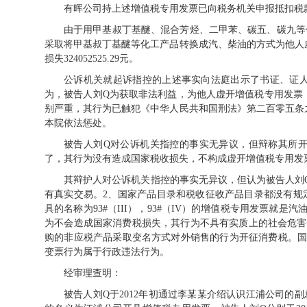
有晖公司持上述增值税专用发票已向税务机关申报抵扣税款1150
由于用甲基叔丁基醚、混合芳烃、二甲苯、碳五、碳九等
采取将甲基叔丁基醚等化工产品转换成汽、柴油的方式为他人
损失324052525.29元。
公诉机关就起诉指控的上述事实向法庭出示了书证、证
为，被告人刘Q为获取非法利益，为他人虚开增值税专用发票
别严重，其行为已触犯《中华人民共和国刑法》第二百零五条
本院依法惩处。
被告人刘Q对公诉机关指控的事实无异议，但辩称其所
了，其行为没有造成国家税收损失，不构成虚开增值税专用发
其辩护人对公诉机关指控的事实无异议，但认为被告人刘
有真实交易。2、国家产品目录和税收征收产品目录都没有规定汽油
具的名称为93#（III），93#（IV）的增值税专用发票就
为不会造成国家消费税损失，其行为不具有实质上的社会危害
购的非应税产品采取变名方式对外销售的行为开征消费税。国
变票行为属于行政违法行为。
经审理查明：
被告人刘Q于2012年初通过李某某介绍认识江浦公司的