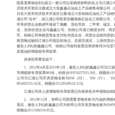
陆某某商谈由刘Q成立一家公司以采购原材料的名义为江浦公司开
济技术开发区注册成立六安鑫鑫石油化工产品销售有限公司（以下简
日在六安市经济技术开发区注册成立六安铂锦石油化工产品销
浦公司“合作”，由江浦公司联系安徽海德石油化工有限公司
司等供货企业购进甲基叔丁基醚、混合芳烃、二甲苯、碳五、
业，安排供货企业与鑫鑫公司、铂锦公司签订购货合同，而
司、铂锦公司将购货资金支付给供货企业，供货企业收到货款
将货物运输到江浦公司指定的地点。交易完成后，上游供货企
被告人刘Q的鑫鑫公司、铂锦公司收到发票后再按每吨50元至
及柴油的增值税专用发票。
具体犯罪事实如下：
1、
2012
年
4
月至
2013
年
2
月，被告人刘
Q
的鑫鑫公司为江浦
等增值税专用发票
881
份，价税合计
974257031.8
元，税额合计
公司为江浦公司开具货物名称为
93#
（
III
）、
93#
（
IV
）、
92
891605555.02
元，税额合计
129549524.51
元
.
江浦公司持上述增值税专用发票已向税务机关申报抵扣税款271
2、
2012
年
12
月，有晖公司因需要货物名称为汽油的增值
系后，被告人刘
Q
的鑫鑫公司为有晖公司开具货物名称为
93#
税额合计
11506534.85
元。