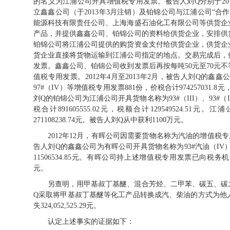
的名义为江浦公司开具增值税专用发票。被告人刘Q分别于2012
立鑫鑫公司（于2013年3月注销）及铂锦公司与江浦公司“
能源科技有限责任公司、上海海盛石油化工有限公司等供货企
产品，并提供鑫鑫公司、铂锦公司的资料给供货企业，安排供
铂锦公司将江浦公司提供的购货资金支付给供货企业，供货企
货企业直接将货物运输到江浦公司指定的地点。交易完成后，
发票。鑫鑫公司、铂锦公司收到发票后再按每吨50元至70元
值税专用发票。2012年4月至2013年2月，被告人刘Q的鑫鑫公
97#（IV）等增值税专用发票881份，价税合计974257031.8元，
刘Q的铂锦公司为江浦公司开具货物名称为93#（III）、93#（
税合计891605555.02元，税额合计129549524
271108238.74元。被告人刘Q从中获利1100万元。
2012年
12
月，有晖公司因需要货物名称为汽油的增值税专
告人刘
Q
的鑫鑫公司为有晖公司开具货物名称为
93#
汽油（
IV
11506534.85
元。有晖公司持上述增值税专用发票已向税务机
元。
另查明，用甲基叔丁基醚、混合芳烃、二甲苯、碳五、碳
Q采取将甲基叔丁基醚等化工产品转换成汽、柴油的方式为他
失324,052,525.29元。
认定上述事实的证据如下：