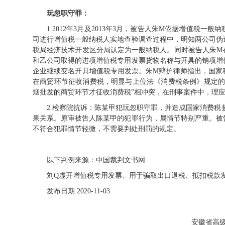
玩忽职守罪：
1.2012年
3
月及
2013
年
3
月，被告人朱
M
依据增值税一般纳
司进行增值税一般纳税人实地查验调查过程中，明知两公司伪
税局经济技术开发区分局认定为一般纳税人。同时被告人朱
M
和乙公司取得的进项增值税专用发票货物名称与开具的销项增
企业继续变名开具增值税专用发票。朱
M
辩护律师指出，国家
在商贸环节征收消费税，明显与上位法《消费税条例》规定的
烟批发的商贸环节才征收消费税”相冲突，在刑事案件中，理
2.检察院抗诉：陈某甲犯玩忽职守罪，并造成国家消费税
果关系。原审被告人陈某甲的犯罪行为，属情节特别严重。被
不符合犯罪情节轻微，不需要判处刑罚的规定。
以下判例来源：中国裁判文书网
刘Q虚开增值税专用发票、用于骗取出口退税、抵扣税款
发布日期 2020-11-03
安徽省高