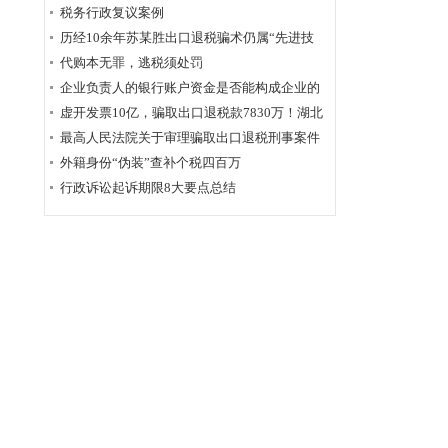
为定性
税务行政复议案例
历经10余年苏某胜出口退税骗术仍属“先进技
术”，福州国税稽查局相应的查骗方法仍非常管
代购本无罪，逃税须处罚
用
企业负责人的银行账户资金是否能构成企业的
应税收入？
虚开发票10亿，骗取出口退税款7830万！湖北
破获链条式骗税案
最高人民法院关于审理骗取出口退税刑事案件
具体应用法律若干问题的解释辑
外籍身份“伪装”查补个税四百万
行政诉讼起诉期限8大要点总结