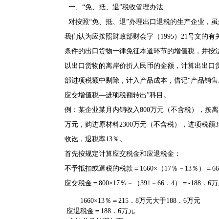
一、“免、抵、退”税收管理办法
对按照“免、抵、退”办理出口退税的生产企业，
我们认为应按照财政部财会字（1995）21号文的
条件的出口货物一律免征本道环节的增值税，并按
以出口货物的离岸价折人民币的金额，计算出出口
部进项税额中剔除，计入产品成本，借记“产品销售
应交增值税—进项税额转出”科目。
例：某企业某月内销收入800万元（不含税），按离
万元，购进原材料2300万元（不含税），进项税额
收讫，退税率13％。
首先按规定计算应交税金和应退税金：
不予抵扣或退税的税款＝1660×（17％－13％）＝6
应交税金＝800×17％－（391－66．4）＝-188．6
1660×13％＝215．8万元大于188．6万元
应退税金＝188．6万元