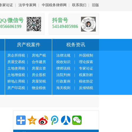
专家论证
|
法学专家网
|
中国税务律师网
|
联系我们
|
旧版
QQ/微信号
抖音号
1056606199
54149405986
房产税案件
税务资讯
房企所得税
|
房地产税
法律法规
|
外国税制
房屋交易税
|
合作建房
税收知识
|
理论探索
土地使用税
|
房屋出资
律师说税
|
专家论证
土地增值税
|
房企股权
法院判例
|
税案剖析
耕地占用税
|
房屋契税
行政案例
|
税收协定
房产印花税
|
物业税收
海关税则
|
反倾销税