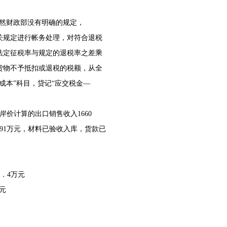
虽然财政部没有明确的规定，
有关规定进行帐务处理，对符合退税
法定征税率与规定的退税率之差乘
货物不予抵扣或退税的税额，从全
成本”科目，贷记“应交税金—
岸价计算的出口销售收入1660
391万元，材料已验收入库，货款已
6．4万元
万元