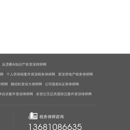
反垄断&知识产权资深律师网
师网
个人所得税案件资深税务律师网
资深房地产税务律师网
律师网
赖绍松资深大律师网
公司股权&证券律师网
事自诉案件资深律师网
未登记无证房屋拆迁案件资深律师网
税务律师咨询