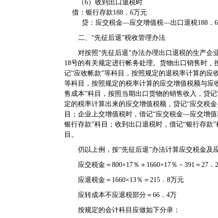
（6）收到出口退税时
借：银行存款188．6万元
贷：应交税金—应交增值税—出口退税188．6
二、“先征后退”税收管理办法
对按照“先征后退”办法办理出口退税的生产企业
18号的有关规定进行帐务处理。货物出口销售时，
记“应收帐款”等科目，按照规定的退税率计算的应收
等科目，按照规定的税率计算的应交增值税额与应
售成本”科目，按照当期出口货物的销售收入，贷记
定的税率计算出来的应交增值税额，贷记“应交税金
目；企业上交增值税时，借记“应交税金—应交增值
银行存款”科目；收到出口退税时，借记“银行存款”
目。
仍以上例，按“先征后退”办法计算应交税金及
应交税金＝800×17％＋1660×17％－391＝27．
应退税金＝1660×13％＝215．8万元
应转成本不应退税部分＝66．4万
按规定的会计科目应做如下分录：