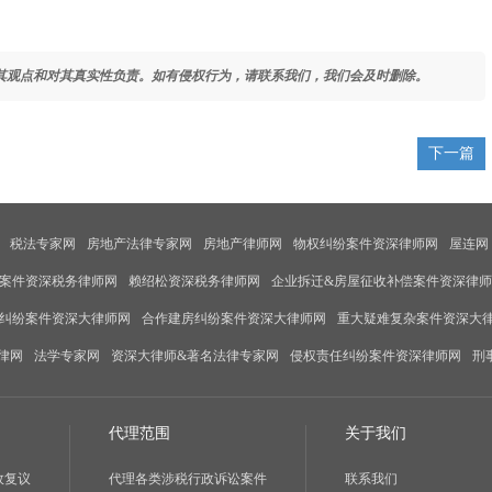
其观点和对其真实性负责。如有侵权行为，请联系我们，我们会及时删除。
下一篇
税法专家网
房地产法律专家网
房地产律师网
物权纠纷案件资深律师网
屋连网
案件资深税务律师网
赖绍松资深税务律师网
企业拆迁&房屋征收补偿案件资深律
纠纷案件资深大律师网
合作建房纠纷案件资深大律师网
重大疑难复杂案件资深大
律网
法学专家网
资深大律师&著名法律专家网
侵权责任纠纷案件资深律师网
刑
代理范围
关于我们
政复议
代理各类涉税行政诉讼案件
联系我们