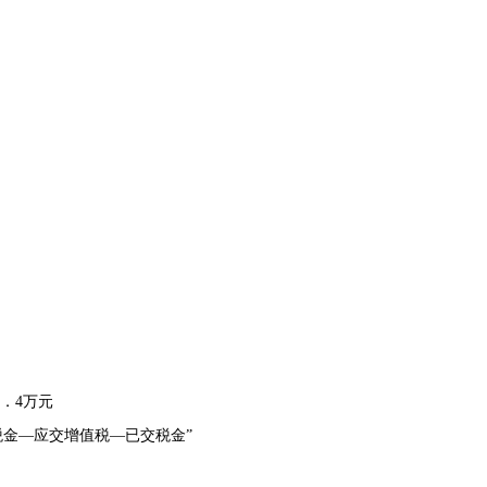
．4万元
税金—应交增值税—已交税金”
。