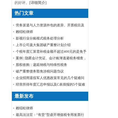
的好评。
[详细简介]
热门文章
劳务派遣与人力资源外包的差异、开票税目及
税率
赖绍松律师
影视行业分账模式税务处理分析
上市公司庞大集团破产重整计划介绍
个税年度汇算需补税金额不超过400元的是免予
申报还是免予补缴
案例 | 隐匿会计凭证、会计账簿逃避税务稽查，
小心被判刑！
股权收购：递延纳税与特殊性税务
破产重整债务豁免涉税问题刍议
企业招用退役军人优惠政策常见的几个疑难问
题解答
经营所得年度汇总申报以及C表填报的5个疑难
问题
最新发布
赖绍松律师
最高法法官：“有货”型虚开增值税专用发票行